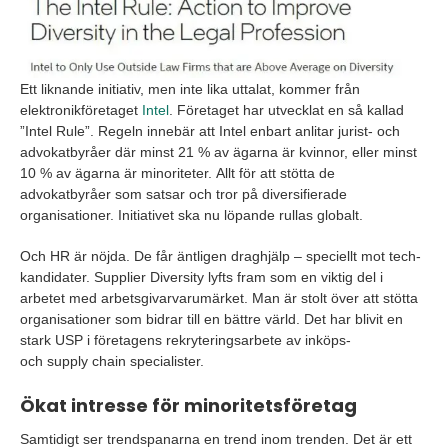
Ett liknande initiativ
,
men
inte
lika uttalat
,
kommer från
elektronikföretaget
Intel
. Företaget har utvecklat en
så
kallad
”Intel
Rule
”.
Regeln
innebär att
Intel
enbart anlitar jurist- och
advokatbyråer där minst 21 % av ägarna är kvinnor, eller minst
10 % av ägarna är minoriteter.
Allt för att
stötta de
advokatbyråer som satsar och tror på diversifierade
organisationer.
Initiativet ska
nu löpande
rullas
globalt.
Och HR är nöjda. De får äntligen draghjälp – speciellt mot
tech
-
kandidater.
Supplier
Diversity
lyfts fram som en viktig del i
arbetet med arbetsgivarvarumärket. Man är stolt över att stötta
organisationer som bidrar till en bättre värld. Det har blivit en
stark USP i företagens rekryteringsarbete
av inköps-
och
supply
chain
specialister.
Ökat intresse för minoritetsföretag
Samtidigt ser trendspanarna e
n trend inom trenden
. Det är
ett