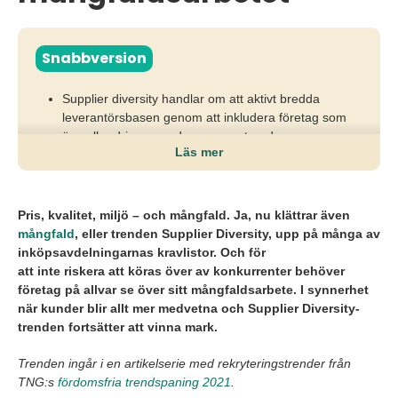
Snabbversion
Supplier diversity handlar om att aktivt bredda
leverantörsbasen genom att inkludera företag som
ägs eller drivs av underrepresenterade grupper, som
Läs mer
en del av sin affärs- och hållbarhetsstrategi.
När organisationer enbart väljer etablerade
leverantörer riskerar de att missa innovation,
Pris, kvalitet, miljö – och mångfald. Ja, nu klättrar även
affärsvärde och trovärdighet i sitt sociala
mångfald
, eller trenden
Supplier
Diversity
, upp på många av
hållbarhetsarbete.
inköpsavdelningarnas kravlistor. Och för
att
inte
riskera
att
köras över av konkurrenter behöver
Genom tydliga mål, inkluderande upphandlingar och
företag på allvar se över sitt mångfaldsarbete. I synnerhet
mätbara kriterier kan företag stärka
när kunder blir allt mer medvetna och
Supplier
Diversity
-
konkurrenskraften, driva tillväxt och ta konkret ansvar
trenden fortsätter att vinna mark.
för mångfald även utanför den egna organisationen.
Trenden ingår i en artikelserie med rekryteringstrender från
TNG:s
fördomsfria trendspaning 2021
.