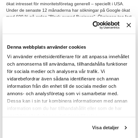
ökat
intresset
för minoritetsföretag generell
– speciellt
i USA.
Under de senaste 12 månaderna har sökningar på Google ökat
med 600 % på orden ”Black-
owned
Business”. Ökningen tog fart
i samband med
att
Black Lives
Matter
-rörelsen drog
igång
. Kort
sagt letade man efter företag som drivs av svarta ägare. Google
hoppade på trenden och för att hjälpa kunder på traven valde
de att markera dessa butiker i sökresultaten
.
Denna webbplats använder cookies
Nästa steg?
Vi använder enhetsidentifierare för att anpassa innehållet
och annonserna till användarna, tillhandahålla funktioner
På TNG tror vi att olika perspektiv driver tillväxt. Därför hjälper vi
för sociala medier och analysera vår trafik. Vi
våra kunder att inte bara hitta rätt kompetens utan också att
vidarebefordrar även sådana identifierare och annan
skapa förutsättningar för potential att växa. Vill du veta mer om
information från din enhet till de sociala medier och
hur vi kan stötta din organisation med rekrytering, interim och
annons- och analysföretag som vi samarbetar med.
bemanning? Hör av dig!
Dessa kan i sin tur kombinera informationen med annan
information som du har tillhandahållit eller som de har
Kontakta TNG
samlat in när du har använt deras tjänster.
Visa detaljer