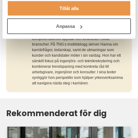
Skribent
Tillåt alla
Hanna Flink
Hanna är content manager på Talent Navigation Group
och ansvarar för att utveckla innehåll som stärker TNG:s
Anpassa
kommunikation och varumärke. Med bakgrund från
utbildnings- och byggsektorn har hon god insikt i hur
kompetensbehov uppstår och förändras i olika
branscher. På TNG:s insiktsblogg skriver Hanna om
karriärfrågor, ledarskap, samt de utmaningar som
kunder och kandidater möter i sin vardag. Hon har ett
särskilt fokus på ingenjörs- och teknikrekrytering och
kombinerar trendspaning med konkreta råd till
arbetsgivare, ingenjörer och konsulter. I sina texter
synliggör hon perspektiv som hjälper yrkesverksamma
att navigera nästa steg i karriären.
Rekommenderat för dig