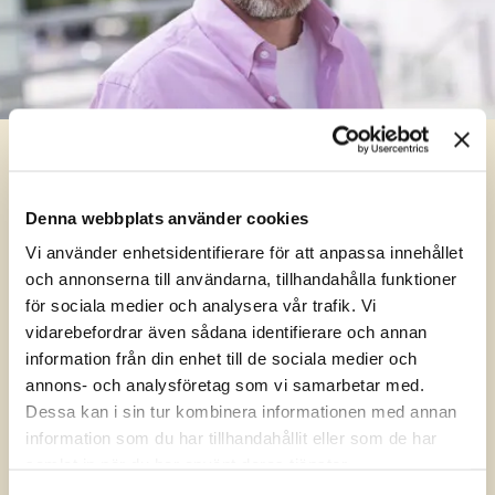
Hur kan vi hjälpa dig?
Denna webbplats använder cookies
Hej! Vi har glada att du hittat till vårt bemanningsföretag i
Vi använder enhetsidentifierare för att anpassa innehållet
Norrköping. Behöver du hyra in personal? Lämna din
och annonserna till användarna, tillhandahålla funktioner
information och beskriv kort vilken typ av roll du söker, så blir
för sociala medier och analysera vår trafik. Vi
du strax uppringd. Vi ser fram emot att höra från dig!
vidarebefordrar även sådana identifierare och annan
information från din enhet till de sociala medier och
annons- och analysföretag som vi samarbetar med.
Dessa kan i sin tur kombinera informationen med annan
information som du har tillhandahållit eller som de har
samlat in när du har använt deras tjänster.