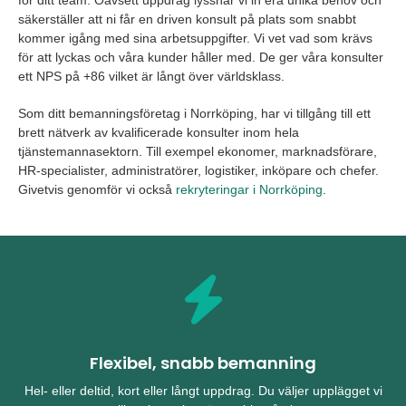
för ditt team. Oavsett uppdrag lyssnar vi in era unika behov och
säkerställer att ni får en driven konsult på plats som snabbt
kommer igång med sina arbetsuppgifter. Vi vet vad som krävs
för att lyckas och våra kunder håller med. De ger våra konsulter
ett NPS på +86 vilket är långt över världsklass.
Som ditt bemanningsföretag i Norrköping, har vi tillgång till ett
brett nätverk av kvalificerade konsulter inom hela
tjänstemannasektorn. Till exempel ekonomer, marknadsförare,
HR-specialister, administratörer, logistiker, inköpare och chefer.
Givetvis genomför vi också
rekryteringar i Norrköping
.
Flexibel, snabb bemanning
Hel- eller deltid, kort eller långt uppdrag. Du väljer upplägget vi