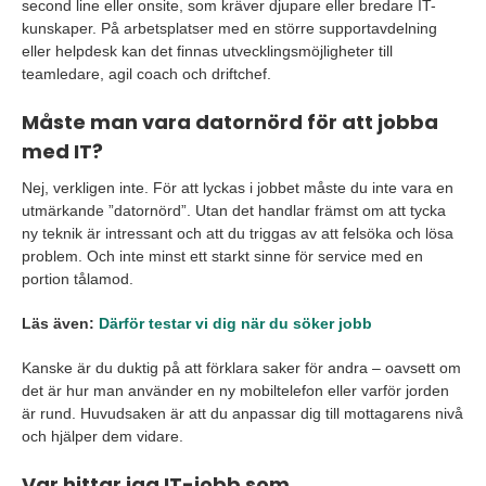
second line eller onsite, som kräver djupare eller bredare IT-
kunskaper. På arbetsplatser med en större supportavdelning
eller helpdesk kan det finnas utvecklingsmöjligheter till
teamledare, agil coach och driftchef.
Måste man vara datornörd för att jobba
med IT?
Nej, verkligen inte. För att lyckas i jobbet måste du inte vara en
utmärkande ”datornörd”. Utan det handlar främst om att tycka
ny teknik är intressant och att du triggas av att felsöka och lösa
problem. Och inte minst ett starkt sinne för service med en
portion tålamod.
Läs även:
Därför testar vi dig när du söker jobb
Kanske är du duktig på att förklara saker för andra – oavsett om
det är hur man använder en ny mobiltelefon eller varför jorden
är rund. Huvudsaken är att du anpassar dig till mottagarens nivå
och hjälper dem vidare.
Var hittar jag IT-jobb som