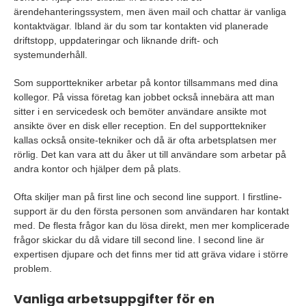
ärendehanteringssystem, men även mail och chattar är vanliga
kontaktvägar. Ibland är du som tar kontakten vid planerade
driftstopp, uppdateringar och liknande drift- och
systemunderhåll.
Som supporttekniker arbetar på kontor tillsammans med dina
kollegor. På vissa företag kan jobbet också innebära att man
sitter i en servicedesk och bemöter användare ansikte mot
ansikte över en disk eller reception. En del supporttekniker
kallas också onsite-tekniker och då är ofta arbetsplatsen mer
rörlig. Det kan vara att du åker ut till användare som arbetar på
andra kontor och hjälper dem på plats.
Ofta skiljer man på first line och second line support. I firstline-
support är du den första personen som användaren har kontakt
med. De flesta frågor kan du lösa direkt, men mer komplicerade
frågor skickar du då vidare till second line. I second line är
expertisen djupare och det finns mer tid att gräva vidare i större
problem.
Vanliga arbetsuppgifter för en