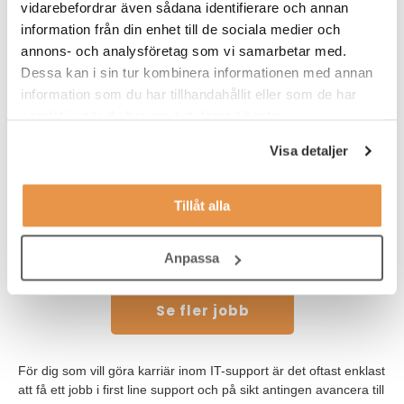
hantera buggar i ett äldre program och andra dagen installerar
vidarebefordrar även sådana identifierare och annan
du den nya programvaran på 1200 enheter.
information från din enhet till de sociala medier och
annons- och analysföretag som vi samarbetar med.
Därför är utveckling en central del av arbetet. Det är viktigt att
Dessa kan i sin tur kombinera informationen med annan
vara påläst för att kunna ge bästa möjliga support. Ibland
information som du har tillhandahållit eller som de har
innebär det fortbildning och kurser, och många andra gånger
handlar det om att på egen hand följa trendrapporter och
samlat in när du har använt deras tjänster.
nyheter inom IT och tech.
Visa detaljer
Lediga jobb just nu
Tillåt alla
IT-tekniker onsite hos Loomis Sverige i
Sollentuna
Sollentuna
Anpassa
Se fler jobb
För dig som vill göra karriär inom IT-support är det oftast enklast
att få ett jobb i first line support och på sikt antingen avancera till