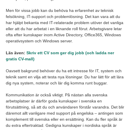
Men för vissa jobb kan du behöva ha erfarenhet av teknisk
felsökning, IT-support och problemlösning. Det kan vara att du
har hjälpt bekanta med IT-relaterade problem utöver det vanliga
eller att du har arbetat i en liknande roll förut. Arbetsgivare letar
ofta efter kunskaper inom Active Directory, Office365, Windows
operativsystem och Windows server.
Läs även:
Skriv ett CV som ger dig jobb (och ladda ner
gratis CV-mall)
Oavsett bakgrund behöver du ha ett intresse för IT, system och
teknik samt en vilja att testa nya lösningar. Du har lätt för att lära
dig nya system, noterar och lär dig komma runt buggar.
Kommunikation är också viktigt. På nästan alla svenska
arbetsplatser är därför goda kunskaper i svenska en
förutsättning, så att du och användaren förstår varandra. Det blir
däremot allt vanligare med support på engelska – antingen som
komplement till svenska eller en ersättning. Kan du fler språk är
du extra eftertraktad. Gedigna kunskaper i nordiska språk är