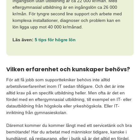
Ingångslön utan utbildning är ca 22 000 kr/mån. Med
eftergymnasial utbildning är en ingångslön ca 26 000
kr/mån. För tyngre second line support och arbete med
komplexa installationer, diagnoser och problem kan en
lön ligga upp mot 40 000 kr/månad.
Läs även:
5 tips för högre lön
Vilken erfarenhet och kunskaper behövs?
För att få jobb som supporttekniker behövs inte alltid
arbetslivserfarenhet inom IT sedan tifdigare. Och det är inte
alltid krav på en specifik utbildning heller. Men ofta är det en
fördel med en eftergymnasial utbildning, till exempel en IT- eller
datautbildning från högskola eller yrkeshögskola. Eller IT-
inriktning från gymnasieskolan.
Däremot kommer du kommer långt med ett servicetänk och bra
bemötande! Har du arbetat med människor tidigare, kanske i
kundtjänst, på restaurang, eller i butik så är det alltid en fördel.