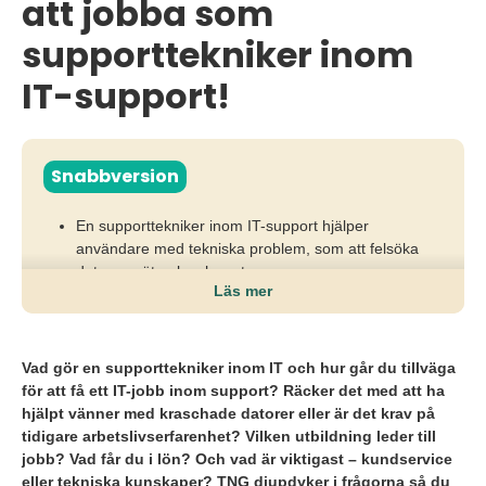
att jobba som
supporttekniker inom
IT-support!
Snabbversion
En supporttekniker inom IT-support hjälper
användare med tekniska problem, som att felsöka
datorer, nätverk och system.
Läs mer
Rollen kräver teknisk förståelse och
kommunikationsförmåga för att lösa problem och
vägleda användare steg för steg.
Vad gör en supporttekniker inom IT och hur går du tillväga
för att få ett IT-jobb inom support? Räcker det med att ha
IT-support behövs i många branscher, ofta som
hjälpt vänner med kraschade datorer eller är det krav på
första kontaktpunkt för teknikrelaterade frågor.
tidigare arbetslivserfarenhet? Vilken utbildning leder till
jobb? Vad får du i lön? Och vad är viktigast – kundservice
eller tekniska kunskaper? TNG djupdyker i frågorna så du