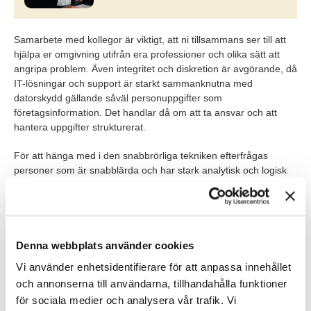
Samarbete med kollegor är viktigt, att ni tillsammans ser till att
hjälpa er omgivning utifrån era professioner och olika sätt att
angripa problem. Även integritet och diskretion är avgörande, då
IT-lösningar och support är starkt sammanknutna med
datorskydd gällande såväl personuppgifter som
företagsinformation. Det handlar då om att ta ansvar och att
hantera uppgifter strukturerat.
För att hänga med i den snabbrörliga tekniken efterfrågas
personer som är snabblärda och har stark analytisk och logisk
förmåga.
Vilka utvecklingsmöjligheter finns det?
Det roliga med IT-jobb är att IT är föränderligt. Varje dag
Denna webbplats använder cookies
lanseras nya appar, programvaror och andra tekniska lösningar
Vi använder enhetsidentifierare för att anpassa innehållet
som både kan underlätta i vardagen samt öppna upp för nya
behov av support. Det är just detta som gör jobbet som
och annonserna till användarna, tillhandahålla funktioner
supporttekniker så kul! Ena dagen stöttar du användare med att
för sociala medier och analysera vår trafik. Vi