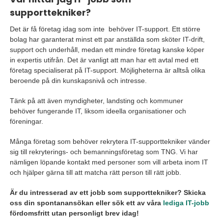
supporttekniker?
Det är få företag idag som inte behöver IT-support. Ett större
bolag har garanterat minst ett par anställda som sköter IT-drift,
support och underhåll, medan ett mindre företag kanske köper
in expertis utifrån. Det är vanligt att man har ett avtal med ett
företag specialiserat på IT-support. Möjligheterna är alltså olika
beroende på din kunskapsnivå och intresse.
Tänk på att även myndigheter, landsting och kommuner
behöver fungerande IT, liksom ideella organisationer och
föreningar.
Många företag som behöver rekrytera IT-supporttekniker vänder
sig till rekryterings- och bemanningsföretag som TNG. Vi har
nämligen löpande kontakt med personer som vill arbeta inom IT
och hjälper gärna till att matcha rätt person till rätt jobb.
Är du intresserad av ett jobb som supporttekniker? Skicka
oss din spontanansökan eller sök ett av våra
lediga IT-jobb
fördomsfritt utan personligt brev idag!