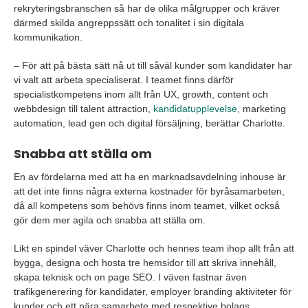
rekryteringsbranschen så har de olika målgrupper och kräver
därmed skilda angreppssätt och tonalitet i sin digitala
kommunikation.
– För att på bästa sätt nå ut till såväl kunder som kandidater har
vi valt att arbeta specialiserat. I teamet finns därför
specialistkompetens inom allt från UX, growth, content och
webbdesign till talent attraction,
kandidatupplevelse
, marketing
automation, lead gen och digital försäljning, berättar Charlotte.
Snabba att ställa om
En av fördelarna med att ha en marknadsavdelning inhouse är
att det inte finns några externa kostnader för byråsamarbeten,
då all kompetens som behövs finns inom teamet, vilket också
gör dem mer agila och snabba att ställa om.
Likt en spindel väver Charlotte och hennes team ihop allt från att
bygga, designa och hosta tre hemsidor till att skriva innehåll,
skapa teknisk och on page SEO. I väven fastnar även
trafikgenerering för kandidater, employer branding aktiviteter för
kunder och ett nära samarbete med respektive bolags