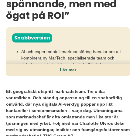
spännande, men med
ögat på ROI”
Snabbversion
AI och experimentell marknadsföring handlar om att
kombinera ny MarTech, specialiserade team och
datadrivna arbetssätt med tydligt affärsfokus.
Läs mer
Utan disciplin kring ROI, struktur för samarbete och
kontinuerlig uppföljning riskerar organisationer att
fastna i verktygshysteri utan verklig effekt.
Ett geografiskt utspritt marknadsteam. Tre olika
varumärken. Och ständig anpassning till en snabbrörlig
Marknadschefer behöver bygga agila inhouse-team,
omvärld, där nya digitala AI-verktyg poppar upp likt
våga testa och skrota, använda AI ansvarsfullt och
kantareller i sensommarsolen – varje dag. Utmaningarna
skapa lärande forum som driver konvertering,
som marknadschef är ofta omfattande men lika stor är
synlighet och affärsvärde.
tjusningen med yrket. Följ med när Charlotte Ulvros delar
med sig av utmaningar, insikter och framgångsfaktorer som