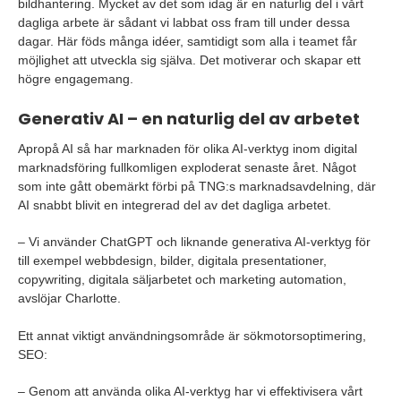
bildhantering. Mycket av det som idag är en naturlig del i vårt
dagliga arbete är sådant vi labbat oss fram till under dessa
dagar. Här föds många idéer, samtidigt som alla i teamet får
möjlighet att utveckla sig själva. Det motiverar och skapar ett
högre engagemang.
Generativ AI – en naturlig del av arbetet
Apropå AI så har marknaden för olika AI-verktyg inom digital
marknadsföring fullkomligen exploderat senaste året. Något
som inte gått obemärkt förbi på TNG:s marknadsavdelning, där
AI snabbt blivit en integrerad del av det dagliga arbetet.
– Vi använder ChatGPT och liknande generativa AI-verktyg för
till exempel webbdesign, bilder, digitala presentationer,
copywriting, digitala säljarbetet och marketing automation,
avslöjar Charlotte.
Ett annat viktigt användningsområde är sökmotorsoptimering,
SEO:
– Genom att använda olika AI-verktyg har vi effektivisera vårt