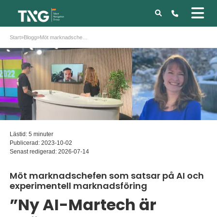
Start
»
Blogg
»
Möt marknadschefen som satsar på AI och experimentell marknadsföring
Lästid: 5 minuter
Publicerad:
2023-10-02
Senast redigerad:
2026-07-14
Möt marknadschefen som satsar på AI och
experimentell marknadsföring
”Ny AI-Martech är