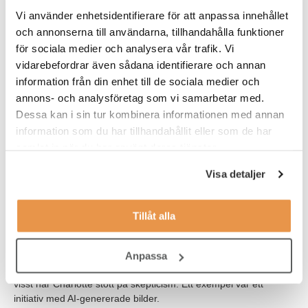
Bryter ny mark
Vi använder enhetsidentifierare för att anpassa innehållet
och annonserna till användarna, tillhandahålla funktioner
Vad är Charlottes lärdomar
för sociala medier och analysera vår trafik. Vi
när det kommer till att arbeta
vidarebefordrar även sådana identifierare och annan
med AI och nya digitala
information från din enhet till de sociala medier och
verktyg?
annons- och analysföretag som vi samarbetar med.
– Först och främst gäller det
Dessa kan i sin tur kombinera informationen med annan
att ha ett öppet sinne. Det är
information som du har tillhandahållit eller som de har
okej att det blir fel ibland. Med
samlat in när du har använt deras tjänster.
det sagt är vi också medvetna
om att när vi laborerar med
Visa detaljer
generativ AI i nya verktyg, så
lär sig algoritmerna av våra förfrågningar. Därför använder vi
aldrig känslig data, varken personuppgifter eller bolagskänsliga
Tillåt alla
uppgifter. Det går utmärkt att göra spännande saker utan att
dela med sig av det mest sårbara.
Anpassa
Riskerna med artificiell intelligens är idag vida omtalade och
visst har Charlotte stött på skepticism. Ett exempel var ett
initiativ med AI-genererade bilder.