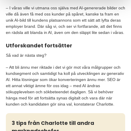
– I våras ville vi utmana oss själva med AI-genererade bilder och
ville då även få med oss kunder på spåret, kanske ta fram en
unik AI-bild till kundens platsannons som ett sätt att lyfta deras
employer brand. Där såg vi, och ser vi fortfarande, att det finns
en rädsla att blanda in AI, även om den släppt lite sedan i våras.
Utforskandet fortsätter
Så vad är nästa steg?
– Att bli ännu mer riktade i det vi gör mot våra målgrupper och
kundsegment och samtidigt ha koll på utvecklingen av generativ
AI. Hitta lösningar som ökar konverteringen ännu mer. SEO är
ett annat viktigt ämne för oss idag – med AI ändras
sökupplevelsen och sökbeteendet dagligen. Så vi behöver
hänga med för att fortsätta synas digitalt och vara där när
kunden och kandidaten gör sina val, konstaterar Charlotte.
3 tips från Charlotte till andra
marknadschefer