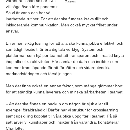
varandra i snart sex år. Det
Teams.
vill säga även före pandemin.
Så vi är vana och har väl
inarbetade rutiner. För att det ska fungera krävs tillit och
inkluderande kommunikation. Men också mycket frihet under
ansvar.
En annan viktig lösning för att alla ska kunna jobba effektivt, och
samtidigt flexibelt, är bra digitala verktyg. System och
plattformar som hjälper teamet att transparent och i realtid knyta
ihop alla olika aktiviteter. Här samlar de data och insikter som
kommer fram löpande för att förbättra och vidareutveckla
marknadsföringen och försäljningen.
Men det finns också en annan faktor, som många glömmer bort,
för att ständigt kunna leverera och minska sårbarheten i teamet:
– Att det ska finnas en backup om någon är sjuk eller till
exempel föräldraledig! Därför har vi struktur för crosslearning
samt upskilling kopplat till våra olika uppgifter i teamet. På så
sätt ärver vi kunskaper och insikter från varandra, konstaterar
Charlotte.