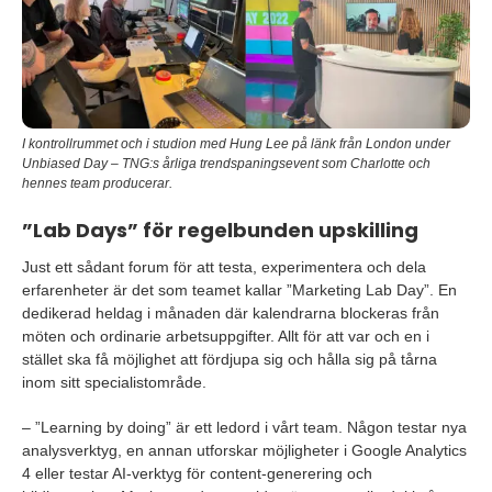
I kontrollrummet och i studion med Hung Lee på länk från London under
Unbiased Day – TNG:s årliga trendspaningsevent som Charlotte och
hennes team producerar.
”Lab Days” för regelbunden upskilling
Just ett sådant forum för att testa, experimentera och dela
erfarenheter är det som teamet kallar ”Marketing Lab Day”. En
dedikerad heldag i månaden där kalendrarna blockeras från
möten och ordinarie arbetsuppgifter. Allt för att var och en i
stället ska få möjlighet att fördjupa sig och hålla sig på tårna
inom sitt specialistområde.
– ”Learning by doing” är ett ledord i vårt team. Någon testar nya
analysverktyg, en annan utforskar möjligheter i Google Analytics
4 eller testar AI-verktyg för content-generering och