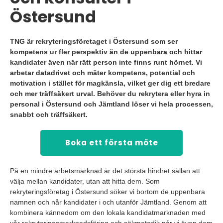
Östersund
TNG är rekryteringsföretaget i Östersund som ser
kompetens ur fler perspektiv än de uppenbara och hittar
kandidater även när rätt person inte finns runt hörnet. Vi
arbetar datadrivet och mäter kompetens, potential och
motivation i stället för magkänsla, vilket ger dig ett bredare
och mer träffsäkert urval. Behöver du rekrytera eller hyra in
personal i Östersund och Jämtland löser vi hela processen,
snabbt och träffsäkert.
Boka ett första möte
På en mindre arbetsmarknad är det största hindret sällan att
välja mellan kandidater, utan att hitta dem. Som
rekryteringsföretag i Östersund söker vi bortom de uppenbara
namnen och når kandidater i och utanför Jämtland. Genom att
kombinera kännedom om den lokala kandidatmarknaden med