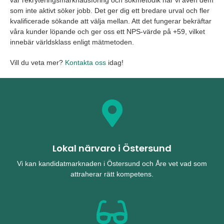
vår rekryteringsmarknadsföring och sökmetodik når vi även dem
som inte aktivt söker jobb. Det ger dig ett bredare urval och fler
kvalificerade sökande att välja mellan. Att det fungerar bekräftar
våra kunder löpande och ger oss ett NPS-värde på +59, vilket
innebär världsklass enligt mätmetoden.
Vill du veta mer?
Kontakta oss
idag!
Lokal närvaro i Östersund
Vi kan kandidatmarknaden i Östersund och Åre vet vad som
attraherar rätt kompetens.