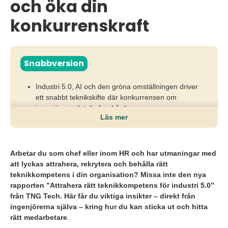
och öka din
konkurrenskraft
Snabbversion
Industri 5.0, AI och den gröna omställningen driver
ett snabbt teknikskifte där konkurrensen om
ingenjörer och tekniker hårdnar.
Läs mer
När arbetsgivare inte lyssnar på kandidaternas krav
riskerar de att förlora attraktionskraft,
innovationsförmåga och tillväxt i en redan pressad
Arbetar du som chef eller inom HR och har utmaningar med
kompetensmarknad.
att lyckas attrahera, rekrytera och behålla rätt
teknikkompetens i din organisation? Missa inte den nya
För att lyckas behöver organisationer erbjuda starkt
rapporten ”Attrahera rätt teknikkompetens för industri 5.0”
ledarskap, snabbare rekryteringar, tydlig
från TNG Tech. Här får du viktiga insikter – direkt från
kommunikation och utvecklingsmöjligheter som
ingenjörerna själva – kring hur du kan sticka ut och hitta
matchar ingenjörernas förväntningar.
rätt medarbetare
.