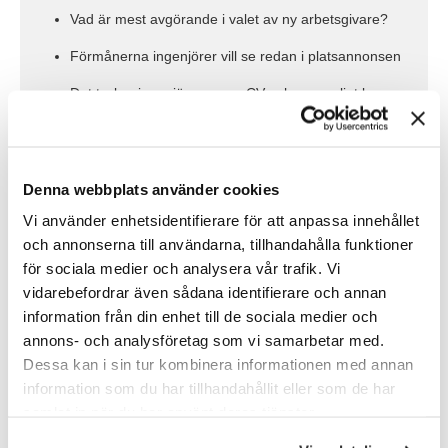
Vad är mest avgörande i valet av ny arbetsgivare?
Förmånerna ingenjörer vill se redan i platsannonsen
Det tycker ingenjörerna om CV och personligt brev
Så många ingenjörer har upplevt diskriminering vid
rekrytering
Det tycker ingenjörerna om fördomsfri rekrytering
Denna webbplats använder cookies
Vi använder enhetsidentifierare för att anpassa innehållet
och annonserna till användarna, tillhandahålla funktioner
för sociala medier och analysera vår trafik. Vi
vidarebefordrar även sådana identifierare och annan
Ladda ner rapporten här
information från din enhet till de sociala medier och
annons- och analysföretag som vi samarbetar med.
Dessa kan i sin tur kombinera informationen med annan
information som du har tillhandahållit eller som de har
Läs mer
samlat in när du har använt deras tjänster.
Ingenjörers toppkrav på
svenska arbetsgivare