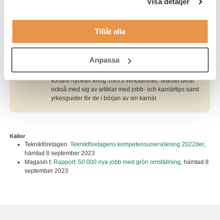
Visa detaljer
Tillåt alla
Skribent
TNG contentteam
Anpassa
TNG:s contentteam bidrar löpande med inlägg och
kortare nyheter kring TNG:s verksamhet. Teamet delar
också med sig av artiklar med jobb- och karriärtips samt
yrkesguider för de i början av sin karriär.
Källor
Teknikföretagen:
Teknikföretagens kompetensunersökning 2022der
,
hämtad 8 september 2023
Magasin t:
Rapport: 50 000 nya jobb med grön omställning
,
hämtad 8
september 2023