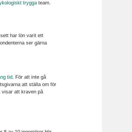
ykologiskt trygga
team.
tt har lön varit ett
pondenterna ser gärna
ång tid
. För att inte gå
sgivarna att ställa om för
t visar att kraven på
r 8 av 10 ingenjörer blir