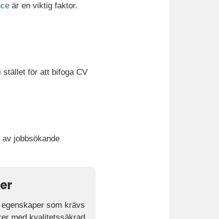
nce
är en viktig faktor.
tället för att bifoga CV
 % av jobbsökande
der
ga egenskaper som krävs
örer med kvalitetssäkrad