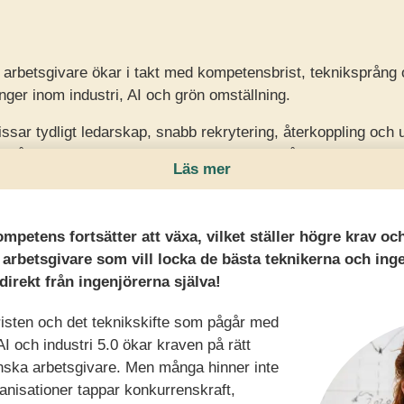
å arbetsgivare ökar i takt med kompetensbrist, tekniksprång
ger inom industri, AI och grön omställning.
ssar tydligt ledarskap, snabb rekrytering, återkoppling och 
pa både attraktionskraft och innovationsförmåga.
Läs mer
er organisationer erbjuda inkluderande chefer, fördomsfri rekr
 och långsiktiga möjligheter till utveckling.
mpetens fortsätter att växa, vilket ställer högre krav oc
 arbetsgivare som vill locka de bästa teknikerna och ing
 direkt från ingenjörerna själva!
sten och det teknikskifte som pågår med
I och industri 5.0 ökar kraven på rätt
ska arbetsgivare. Men många hinner inte
ganisationer tappar konkurrenskraft,