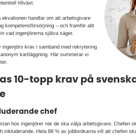
ntiell tillväxt.
ösa ekvationen handlar om att arbetsgivare
ng kompetensförsörjning – och framför allt
 in vad ingenjörerna själva säger.
 av ingenjörs krav i samband med rekrytering
n anonym kartläggning. Här summerar vi
ter.
as 10-topp krav på svensk
re
nkluderande chef
istan hos ingenjörer när de ska välja arbetsgivare. Chefen 
 inkluderande. Hela 88 % av jobbsökarna vill att chefen ska