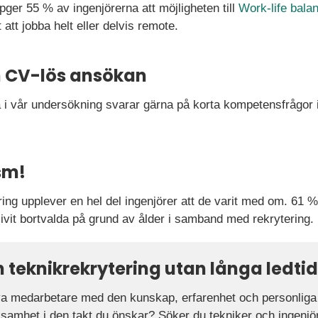
pger 55 % av ingenjörerna att möjligheten till
Work-life bala
 att jobba helt eller delvis remote.
 CV-lös ansökan
i vår undersökning svarar gärna på korta kompetensfrågor i s
sm!
ring upplever en hel del ingenjörer att de varit med om. 61
blivit bortvalda på grund av ålder i samband med rekrytering.
 teknikrekrytering utan långa ledti
 nya medarbetare med den kunskap, erfarenhet och personli
rksamhet i den takt du önskar? Söker du tekniker och ingenj