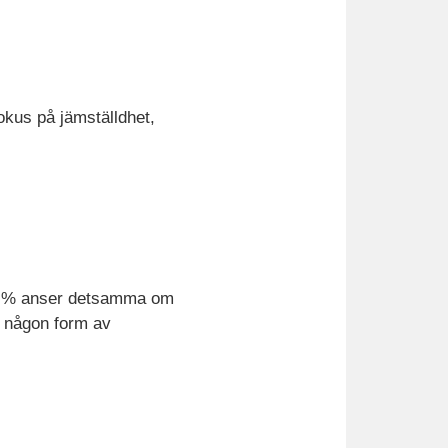
okus på jämställdhet,
 50 % anser detsamma om
a någon form av