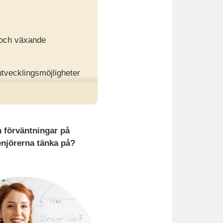
 och växande
utvecklingsmöjligheter
ytering, flexibilitet,
h förväntningar på
enjörerna tänka på?