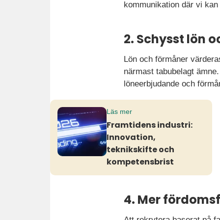
kommunikation där vi kan 
2. Schysst lön 
Lön och förmåner värderas 
närmast tabubelagt ämne
löneerbjudande och förmån
Läs mer
Framtidens industri:
Innovation,
teknikskifte och
kompetensbrist
4. Mer fördomsf
Att rekrytera baserat på fa