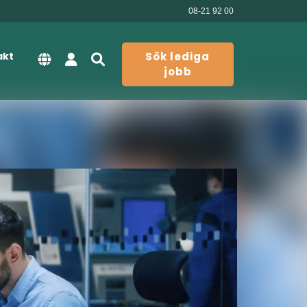
08-21 92 00
akt
Sök lediga
jobb