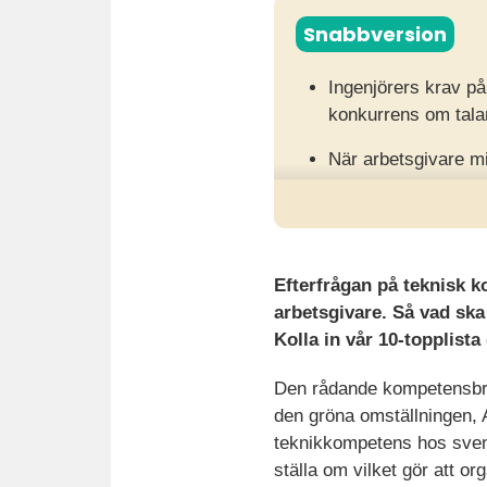
Snabbversion
Ingenjörers krav p
konkurrens om talan
När arbetsgivare mi
riskerar de att tap
För att lyckas behöv
tydlig kommunikation
Efterfrågan på teknisk ko
arbetsgivare. Så vad ska
Kolla in vår 10-topplista
Den rådande kompetensbri
den gröna omställningen, A
teknikkompetens hos sven
ställa om vilket gör att or