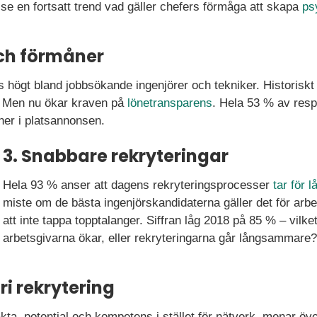
se en fortsatt trend vad gäller chefers förmåga att skapa
ps
och förmåner
högt bland jobbsökande ingenjörer och tekniker. Historiskt se
. Men nu ökar kraven på
lönetransparens
. Hela 53 % av res
er i platsannonsen.
3. Snabbare rekryteringar
Hela 93 % anser att dagens rekryteringsprocesser
tar för l
miste om de bästa ingenjörskandidaterna gäller det för arbet
att inte tappa topptalanger. Siffran låg 2018 på 85 % – vilke
arbetsgivarna ökar, eller rekryteringarna går långsammare?
ri rekrytering
kta, potential och kompetens i stället för nätverk, menar öve