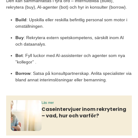
Den kan sammanfattas i fyra ord – internutbilda (build),
rekrytera (buy), AI-agenter (bot) och hyr in konsulter (borrow).
Build
: Upskilla eller reskilla befintlig personal som motor i
omställningen.
Buy
: Rekrytera extern spetskompetens, särskilt inom AI
och dataanalys.
Bot
: Fyll luckor med AI-assistenter och agenter som nya
”kollegor” .
Borrow
: Satsa på konsultpartnerskap. Anlita specialister via
bland annat interimslösningar eller bemanning.
Läs mer
Caseintervjuer inom rekrytering
– vad, hur och varför?