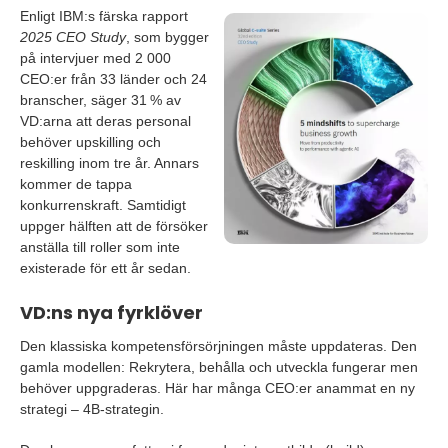
Enligt IBM:s färska rapport
2025 CEO Study
, som bygger
på intervjuer med 2 000
CEO:er från 33 länder och 24
branscher, säger 31 % av
VD:arna att deras personal
behöver upskilling och
reskilling inom tre år. Annars
kommer de tappa
konkurrenskraft. Samtidigt
uppger hälften att de försöker
anställa till roller som inte
existerade för ett år sedan.
VD:ns nya fyrklöver
Den klassiska kompetensförsörjningen måste uppdateras. Den
gamla modellen: Rekrytera, behålla och utveckla fungerar men
behöver uppgraderas. Här har många CEO:er anammat en ny
strategi – 4B-strategin.