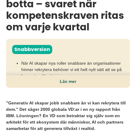
botta – svaret när
kompetenskraven ritas
om varje kvartal
Snabbversion
När AI skapar nya roller snabbare än organisationer
hinner rekrytera behöver vi ett helt nytt sätt att se på
kompetensförsörjning.
Läs mer
Utan ett ekosystemtänk riskerar företag att tappa
tempo, konkurrenskraft och förmågan att ställa om i
takt med förändrade krav.
”Generativ AI skapar jobb snabbare än vi kan rekrytera till
dem.” Det säger 2000 globala VD:ar i en ny rapport från
Framåt behöver chefer kombinera intern utveckling,
IBM. Lösningen? En VD som betraktar sig själv som en
rekrytering, AI-agenter och strategiska partnerskap
arkitekt för ett ekosystem där människor, AI och partners
för att säkra rätt kompetens i realtid.
samarbetar för att generera tillväxt i realtid.