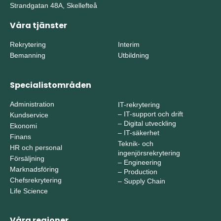
Strandgatan 48A, Skellefteå
Våra tjänster
Rekrytering
Interim
Bemanning
Utbildning
Specialistområden
Administration
IT-rekrytering
–
IT-support och drift
Kundservice
–
Digital utveckling
Ekonomi
–
IT-säkerhet
Finans
Teknik- och
HR och personal
ingenjörsrekrytering
Försäljning
–
Engineering
Marknadsföring
–
Production
Chefsrekrytering
–
Supply Chain
Life Science
Våra regioner