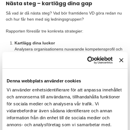
Nästa steg – kartlägg dina gap
Så vad är då nästa steg? Vad bör framtidens VD göra redan nu
och hur får hen med sig ledningsgruppen?
Rapporten föreslår tre konkreta strategier:
Kartlägg dina luckor
Analysera organisationens nuvarande kompetensprofil och
identifiera var kompetensgapen finns. Inte bara idag utan
även om två år. Ta gärna hjälp av externa
kompetensspecialister som tex oss på TNG som kan
området väl.
Denna webbplats använder cookies
Gör partnern till medskapare
Vi använder enhetsidentifierare för att anpassa innehållet
Ge externa specialister tillgång till era system, processer
och människor. Jobba gemensamt i styrgrupper, planering
och annonserna till användarna, tillhandahålla funktioner
och måluppföljning. Integrera externa parter som om de är
för sociala medier och analysera vår trafik. Vi
en del av organisationen.
vidarebefordrar även sådana identifierare och annan
information från din enhet till de sociala medier och
Gör inlånad talang till er egen
annons- och analysföretag som vi samarbetar med.
Investera i
onboarding
, kulturförståelse och målbild. Ju