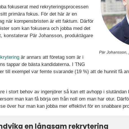
obba fokuserat med rekryteringsprocessen
itt primära fokus. För det här är en
dag när kompensbristen är ett faktum. Därför
ialister som kan fokusera och jobba med det
 konstaterar Pär Johansson, produktägare
Pär Johansson,
krytering
är annars att företag som är i
ns tappar de bästa kandidaterna. I TNG
r till exempel var femte svarande (19 %) att de hunnit få a
e i stort behov av ingenjörer så kan ett avhopp i slutändan
tersom man kan få börja om från noll om man har otur. Därför 
h se över hur man kan jobba mer effektivt för en snabbare pr
 undvika en långsam rekrytering