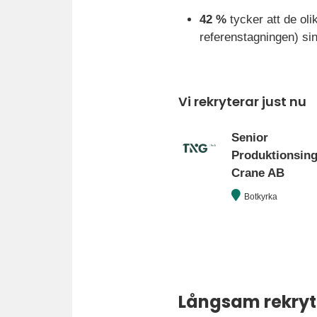
42 %
tycker att de olik
referenstagningen) si
Vi rekryterar just nu
Senior
Produktionsinge
Crane AB
Botkyrka
Långsam rekryte