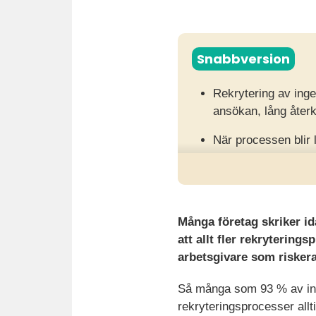
Snabbversion
Rekrytering av inge
ansökan, lång återk
När processen blir
frustration och ris
För att vända trende
intervjua löpande o
Många företag skriker id
att allt fler rekrytering
arbetsgivare som riskerar
Så många som 93 % av ing
rekryteringsprocesser allti