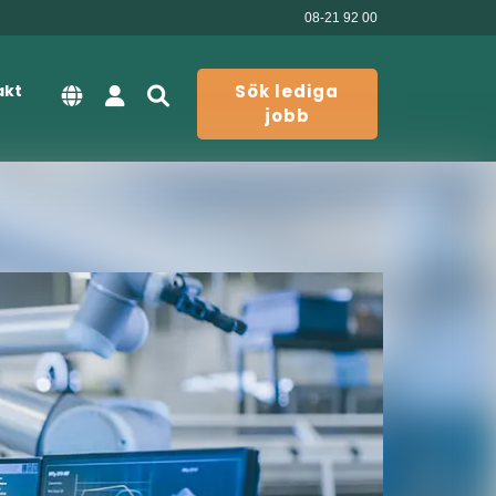
08-21 92 00
akt
Sök lediga
jobb