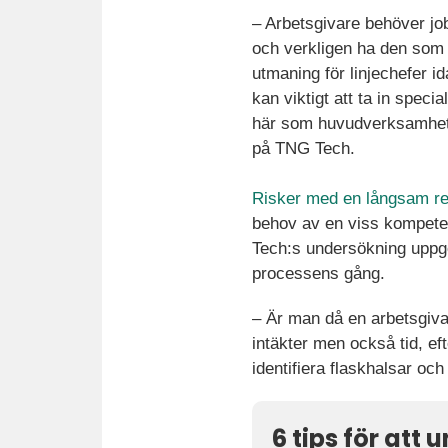
– Arbetsgivare behöver j
och verkligen ha den som s
utmaning för linjechefer i
kan viktigt att ta in spec
här som huvudverksamhet,
på TNG Tech.
Risker med en långsam re
behov av en viss kompete
Tech:s undersökning uppge
processens gång.
– Är man då en arbetsgivar
intäkter men också tid, ef
identifiera flaskhalsar oc
6 tips för att