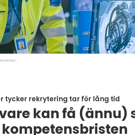
93 % av ingenjörer tycker rekrytering tar för lång tid
r tycker rekrytering tar för lång tid
vare kan få (ännu) 
a kompetensbristen