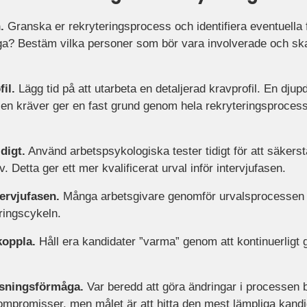
.
Granska er rekryteringsprocess och identifiera eventuella f
ga? Bestäm vilka personer som bör vara involverade och skap
il.
Lägg tid på att utarbeta en detaljerad kravprofil. En djup
en kräver ger en fast grund genom hela rekryteringsprocess
digt.
Använd arbetspsykologiska tester tidigt för att säkerst
. Detta ger ett mer kvalificerat urval inför intervjufasen.
ervjufasen.
Många arbetsgivare genomför urvalsprocessen ko
ringscykeln.
koppla.
Håll era kandidater ”varma” genom att kontinuerligt
ssningsförmåga.
Var beredd att göra ändringar i processen 
ompromisser, men målet är att hitta den mest lämpliga kandi