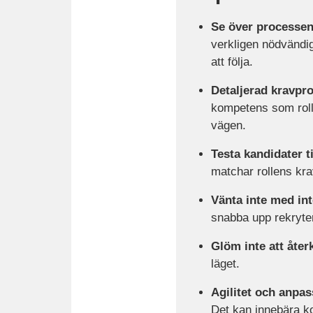
Se över processen
verkligen nödvändi
att följa.
Detaljerad kravprof
kompetens som roll
vägen.
Testa kandidater ti
matchar rollens krav
Vänta inte med int
snabba upp rekryte
Glöm inte att åter
läget.
Agilitet och anpa
Det kan innebära k