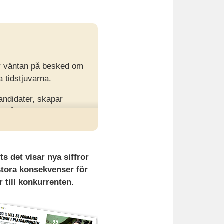
ver väntan på besked om
 tidstjuvarna.
andidater, skapar
r hård.
il, testa tidigt,
s det visar nya siffror
 stora konsekvenser för
r till konkurrenten.