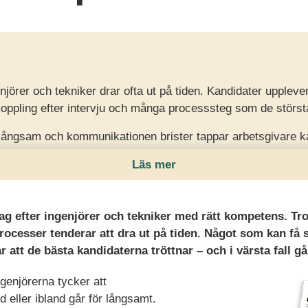
njörer och tekniker drar ofta ut på tiden. Kandidater upple
oppling efter intervju och många processsteg som de största
 långsam och kommunikationen brister tappar arbetsgivare k
kerar att förvärra kompetensbristen när konkurrensen redan ä
Läs mer
n behöver arbetsgivare kapa flaskhalsar, sätta tydlig kravprof
ch ge kontinuerlig återkoppling.
ag efter ingenjörer och tekniker med rätt kompetens. Trot
sprocesser tenderar att dra ut på tiden. Något som kan få
 att de bästa kandidaterna tröttnar – och i värsta fall gå
enjörerna tycker att
d eller ibland går för långsamt.