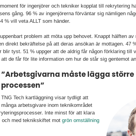
smoment för ingenjörer och tekniker kopplat till rekrytering h
sens gång. 96 % av ingenjörerna förväntar sig nämligen någ
44 % vill veta ALLT som händer.
uppenbart problem att möta upp behovet. Knappt hälften av
 en direkt bekräftelse på att deras ansökan är mottagen. 47 %
 blir tyst. 51 % uppger att de aldrig får någon förklaring till 
tt de får för lite information om hur de står sig gentemot 
”Arbetsgivarna måste lägga större
processen”
TNG Tech kartläggning visar tydligt att
många arbetsgivare inom teknikområdet
yteringsprocesser. Inte minst för att klara
i och med teknikskiftet mot
grön omställning