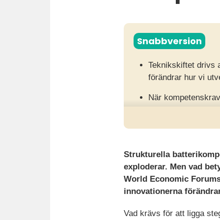
Snabbversion
Teknikskiftet drivs
förändrar hur vi ut
När kompetenskrav f
för innovation, säk
Organisationer beh
som problemlösning,
Strukturella batterikomp
exploderar. Men vad bety
World Economic Forums s
innovationerna förändra
Vad krävs för att ligga st