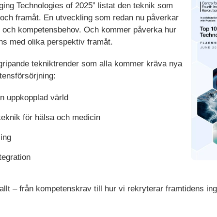
ging Technologies of 2025” listat den teknik som
 och framåt. En utveckling som redan nu påverkar
d och kompetensbehov. Och kommer påverka hur
ns med olika perspektiv framåt.
rgripande tekniktrender som alla kommer kräva nya
tensförsörjning:
 en uppkopplad värld
teknik för hälsa och medicin
ling
tegration
llt – från kompetenskrav till hur vi rekryterar framtidens ing