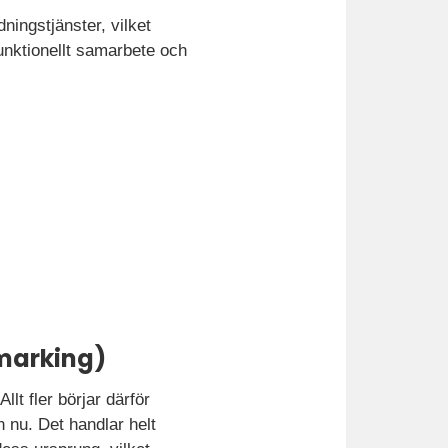
ningstjänster, vilket
unktionellt samarbete och
marking)
lt fler börjar därför
n nu. Det handlar helt