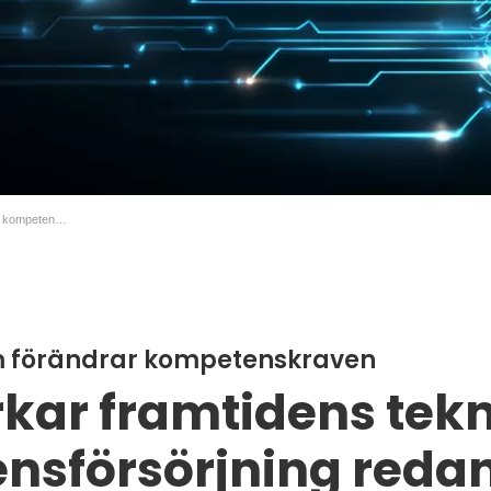
Teknikskiftet som förändrar kompetenskraven
om förändrar kompetenskraven
kar framtidens tekn
nsförsörjning redan