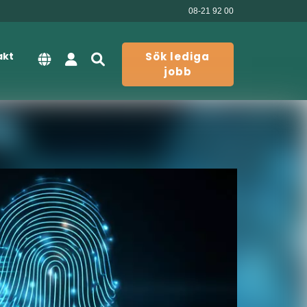
08-21 92 00
akt
Sök lediga
jobb