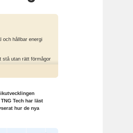
l och hållbar energi
t stå utan rätt förmågor
gt och säkra förmågor
nikutvecklingen
? TNG Tech har läst
serat hur de nya