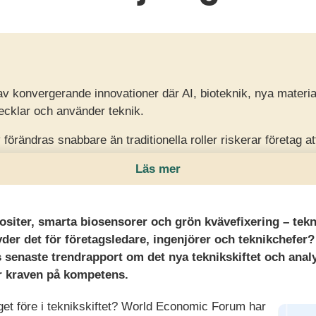
 av konvergerande innovationer där AI, bioteknik, nya materia
vecklar och använder teknik.
örändras snabbare än traditionella roller riskerar företag at
erhet och konkurrenskraft.
Läs mer
över bredda synen på kompetens, rekrytera tvärvetenskapli
 samarbete och teknisk kreativitet redan idag.
ositer, smarta biosensorer och grön kvävefixering – tek
der det för företagsledare, ingenjörer och teknikchefer
enaste trendrapport om det nya teknikskiftet och analy
r kraven på kompetens.
eget före i teknikskiftet? World Economic Forum har