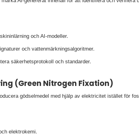
märka AI-genererat innehåll för att identifiera och verifiera 
skininlärning och AI-modeller.
ignaturer och vattenmärkningsalgoritmer.
era säkerhetsprotokoll och standarder.
ing (Green Nitrogen Fixation)
oducera gödselmedel med hjälp av elektricitet istället för fos
och elektrokemi.