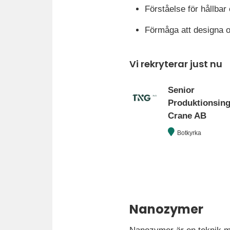
Förståelse för hållba
Förmåga att designa o
Vi rekryterar just nu
Senior
Produktionsinge
Crane AB
Botkyrka
Nanozymer