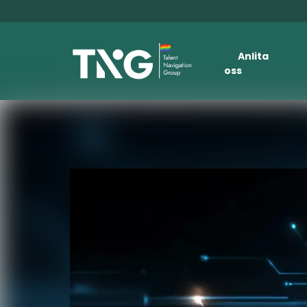
Anlita
oss