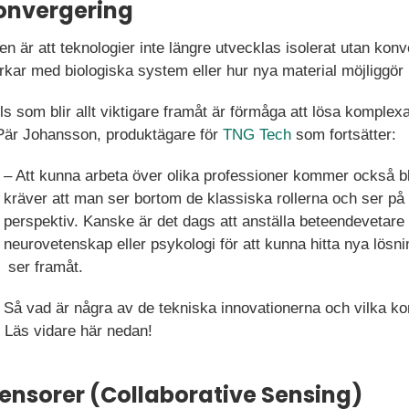
Konvergering
en är att teknologier inte längre utvecklas isolerat utan konve
ar med biologiska system eller hur nya material möjliggör 
kills som blir allt viktigare framåt är förmåga att lösa kompl
r Pär Johansson, produktägare för
TNG Tech
som fortsätter:
– Att kunna arbeta över olika professioner kommer också bli
kräver att man ser bortom de klassiska rollerna och ser 
perspektiv. Kanske är det dags att anställa beteendevetare 
neurovetenskap eller psykologi för att kunna hitta nya lösnin
ser framåt.
Så vad är några av de tekniska innovationerna och vilka k
? Läs vidare här nedan!
nsorer (Collaborative Sensing)