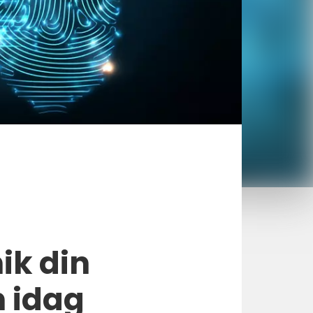
ik din
 idag