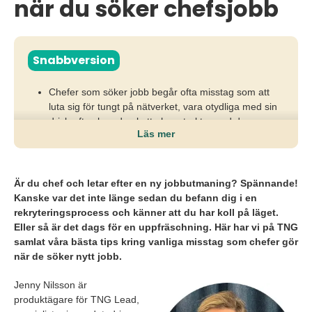
när du söker chefsjobb
Snabbversion
Chefer som söker jobb begår ofta misstag som att
luta sig för tungt på nätverket, vara otydliga med sin
drivkraft och underskatta hur strukturerad dagens
Läs mer
rekryteringsprocess är.
Det leder till att kompetensen inte blir synlig, att
motivation ifrågasätts och att chefer sorteras bort
Är du chef och letar efter en ny jobbutmaning? Spännande!
tidigt trots lång erfarenhet.
Kanske var det inte länge sedan du befann dig i en
rekryteringsprocess och känner att du har koll på läget.
Chefer behöver formulera sitt erbjudande tydligare,
Eller så är det dags för en uppfräschning. Här har vi på TNG
anpassa sin ansökan, visa lärvilja och möta
samlat våra bästa tips kring vanliga misstag som chefer gör
rekrytering med samma professionalism som i rollen.
när de söker nytt jobb.
Jenny Nilsson är
produktägare för TNG Lead,