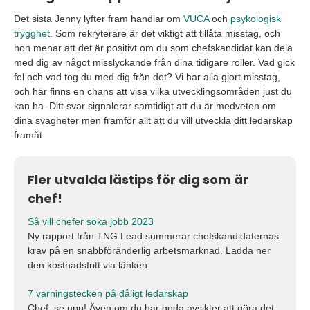
Det sista Jenny lyfter fram handlar om
VUCA
och
psykologisk
trygghet
. Som rekryterare är det viktigt att tillåta misstag, och
hon menar att det är positivt om du som chefskandidat kan dela
med dig av något misslyckande från dina tidigare roller. Vad gick
fel och vad tog du med dig från det? Vi har alla gjort misstag,
och här finns en chans att visa vilka utvecklingsområden just du
kan ha. Ditt svar signalerar samtidigt att du är medveten om
dina svagheter men framför allt att du vill utveckla ditt ledarskap
framåt.
Fler utvalda lästips för dig som är
chef!
Så vill chefer söka jobb 2023
Ny rapport från TNG Lead summerar chefskandidaternas
krav på en snabbföränderlig arbetsmarknad. Ladda ner
den kostnadsfritt via länken.
7 varningstecken på dåligt ledarskap
Chef, se upp! Även om du har goda avsikter att göra det