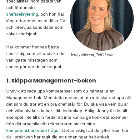
specialister inom datadriven
och fördomsfri
chefsrekrytering
, och hon har
lång erfarenhet av att läsa CV
och intervjua kandidater som
söker chefsjobb.
Här kommer hennes bästa
tips till dig som vill undvika de
Jenny Nilsson, TNG Lead.
vanligaste misstagen som
chefer gör när de söker jobb:
1. Skippa Management-boken
Undvik att rada upp kompetenser som du hämtat ur en
Management-bok. Med detta menas att du inte ska rad upp allt
det som du tror att en bra chef står för. Du ska visa vem du är
och vilka styrkor du har i ditt ledarskap. Enligt Jenny är det till
exempel inte till din fördel att inte kunna ge konkreta exempel
från ditt arbetsliv när rekryteraren ställer sina
kompetensbaserade frågor.
Det är viktigt att du lyfter fram hur
du i praktiken har tagit dig an utmaningar helt enkelt.