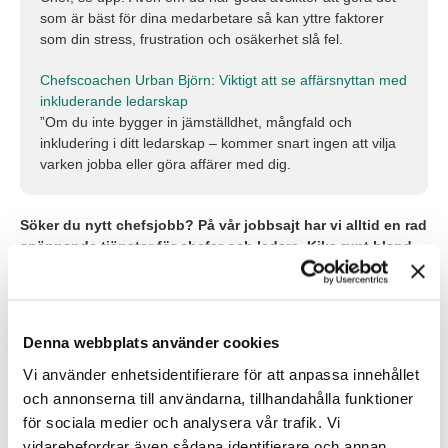
som är bäst för dina medarbetare så kan yttre faktorer
som din stress, frustration och osäkerhet slå fel.
Chefscoachen Urban Björn: Viktigt att se affärsnyttan med
inkluderande ledarskap
”Om du inte bygger in jämställdhet, mångfald och
inkludering i ditt ledarskap – kommer snart ingen att vilja
varken jobba eller göra affärer med dig.
Söker du nytt chefsjobb? På vår jobbsajt har vi alltid en rad
spännande tjänster för chefer och ledare. Kika runt bland
våra lediga jobb redan idag!
Till lediga jobb
Denna webbplats använder cookies
Vi använder enhetsidentifierare för att anpassa innehållet
och annonserna till användarna, tillhandahålla funktioner
Skribent
för sociala medier och analysera vår trafik. Vi
Hanna Flink
vidarebefordrar även sådana identifierare och annan