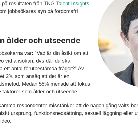
t på resultaten från
TNG Talent Insights
om jobbsökares syn på fördomsfri
am ålder och utseende
obbsökarna var: ”Vad är din åsikt om att
eo vid ansökan, dvs där du ska
a ett antal förutbestämda frågor?” Av
et 2% som ansåg att det är en
rvalsmetod. Medan 55% menade att fokus
e faktorer som ålder och utseende.
amma respondenter misstänker att de någon gång valts bort
niskt ursprung, funktionsnedsättning, sexuell läggning eller
ideo.