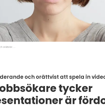
Obekvämt, exkluderande och orättvist att spela in video
erande och orättvist att spela in vide
jobbsökare tycker
sentationer är förd