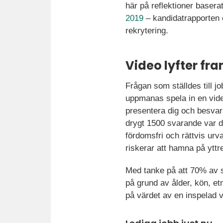
här på reflektioner basera
2019
– kandidatrapporten 
rekrytering.
Video lyfter fr
Frågan som ställdes till j
uppmanas spela in en vid
presentera dig och besvar
drygt 1500 svarande var d
fördomsfri och rättvis u
riskerar att hamna på yttr
Med tanke på att 70% av s
på grund av ålder, kön, et
på värdet av en inspelad v