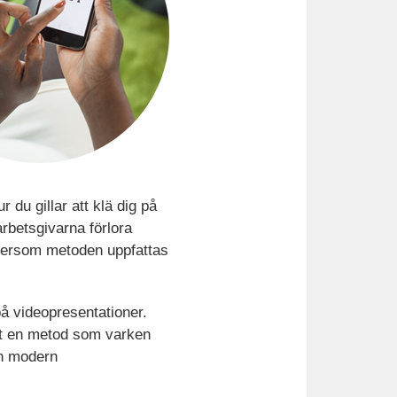
r du gillar att klä dig på
 arbetsgivarna förlora
eftersom metoden uppfattas
på videopresentationer.
att en metod som varken
en modern