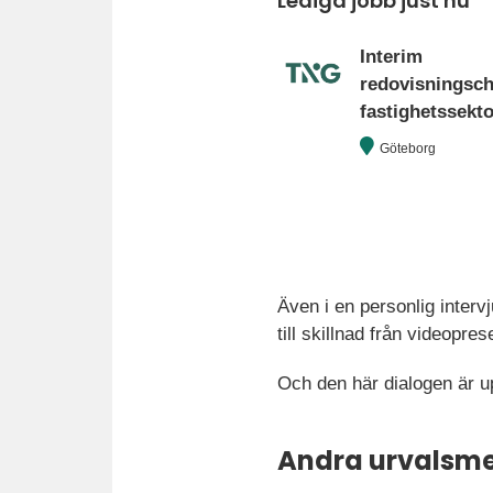
Lediga jobb just nu
Interim
redovisningsc
fastighetssekt
Göteborg
Även i en personlig interv
till skillnad från videopre
Och den här dialogen är u
Andra urvalsme