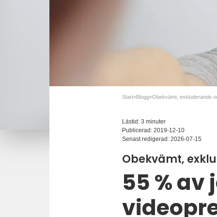
Start
»
Blogg
»
Lästid: 3 minuter
Publicerad:
2019-12-10
Senast redigerad:
2026-07-15
Obekvämt, exklud
55 % av 
videopre