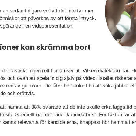
man sedan tidigare vet att det inte tar mer
nniskor att påverkas av ett första intryck.
avgörande i en videopresentation.
ioner kan skrämma bort
det faktiskt ingen roll hur du ser ut. Vilken dialekt du har. Hu
vös och ovan att spela in dig själv på video. Istället riskerar
 rentav guldkorn. De låter helt enkelt bli att söka jobbet 
e och orättvis.
 att nämna att 38% svarade att de inte skulle orka lägga tid 
i sig. Speciellt när det råder kandidatbrist. För faktum är 
ler känns relevanta för kandidaterna, knappast hör hemma i 