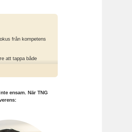
 fokus från kompetens
re att tappa både
baserade intervjuer ger
u inte ensam. När TNG
överens: