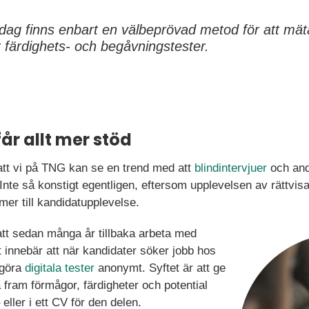
dag finns enbart en välbeprövad metod för att mäta
r färdighets- och begåvningstester.
får allt mer stöd
 att vi på TNG kan se en trend med att
blindintervjuer
och and
 Inte så konstigt egentligen, eftersom upplevelsen av rättvis
er till kandidatupplevelse.
att sedan många år tillbaka arbeta med
t innebär att när kandidater söker jobb hos
 göra
digitala tester
anonymt. Syftet är att ge
 fram förmågor, färdigheter och potential
eller i ett CV för den delen.