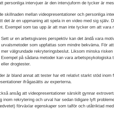
t personliga intervjuer är den intervjuform de tycker är mes
e skillnaden mellan videopresentationer och personliga inter
att det är en uppmaning att spela in en video med sig själv. 
 Exempel som tas upp är att man inte tycker om att vara me
Sett ur en arbetsgivares perspektiv kan det ändå vara moti
urvalsmetoder som uppfattas som mindre bekväma. För att de
mer välgrundade rekryteringsbeslut. Liksom minska risken f
Exempel på sådana metoder kan vara arbetspsykologiska te
eller drogtester.
r är bland annat att tester har ett relativt starkt stöd inom 
sentationer ifrågasätts av experterna.
kså ansåg att videopresentationer särskilt gynnar extrovert
g inom rekrytering och urval har sedan tidigare lyft problem
dvetet) förväxlar egenskaper som talför och utåtriktad med 