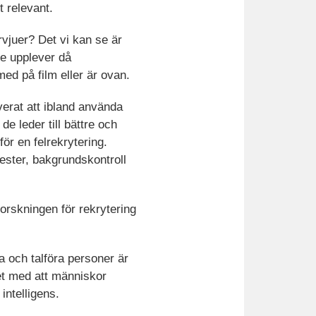
t relevant.
vjuer? Det vi kan se är
De upplever då
d på film eller är ovan.
verat att ibland använda
 leder till bättre och
ör en felrekrytering.
ster, bakgrundskontroll
forskningen för rekrytering
a och talföra personer är
et med att människor
intelligens.