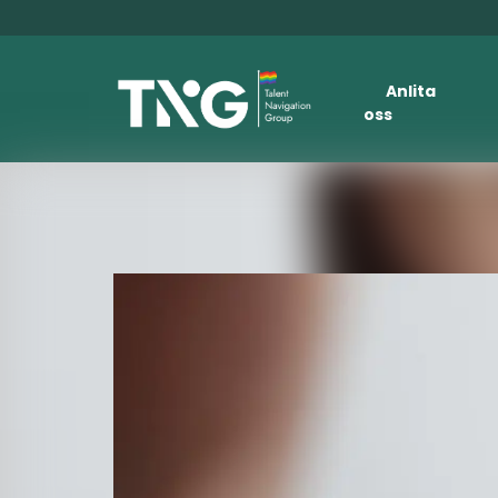
Anlita
oss