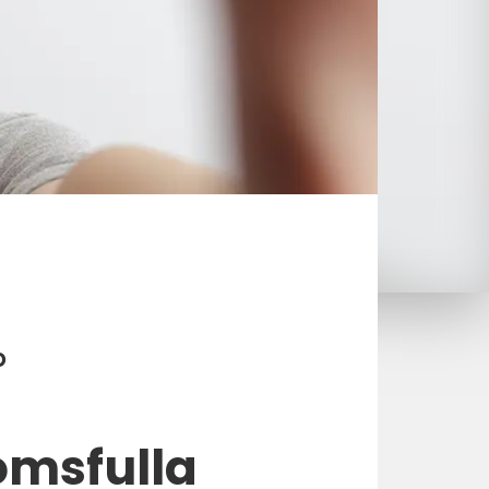
o
omsfulla