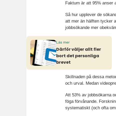
Faktum är att 95% anser at
Så hur upplever de sökand
att mer än hälften tycker 
jobbsökande mer obekvämt.
Läs mer
Därför väljer allt fler
bort det personliga
brevet
Skillnaden på dessa metode
och urval. Medan videopre
Att 53% av jobbsökarna oc
föga förvånande. Forsknin
systematiskt (och ofta ome