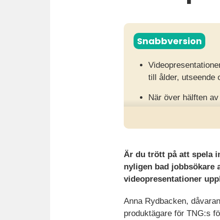
Snabbversion
Videopresentationer
till ålder, utseende
När över hälften av
kandidater och förtr
Fördomsfria, forsk
högre träffsäkerhet
Är du trött på att spela 
nyligen bad jobbsökare a
videopresentationer upp
Anna Rydbacken, dåvaran
produktägare för TNG:s fö