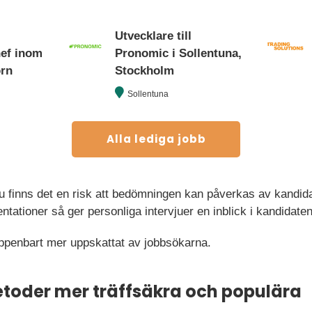
Utvecklare till
hef inom
Pronomic i Sollentuna,
orn
Stockholm
Sollentuna
Alla lediga jobb
ju finns det en risk att bedömningen kan påverkas av kandida
sentationer så ger personliga intervjuer en inblick i kandidat
ppenbart mer uppskattat av jobbsökarna.
toder mer träffsäkra och populära