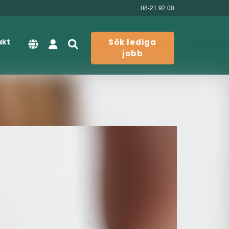
08-21 92 00
akt
Sök lediga
jobb