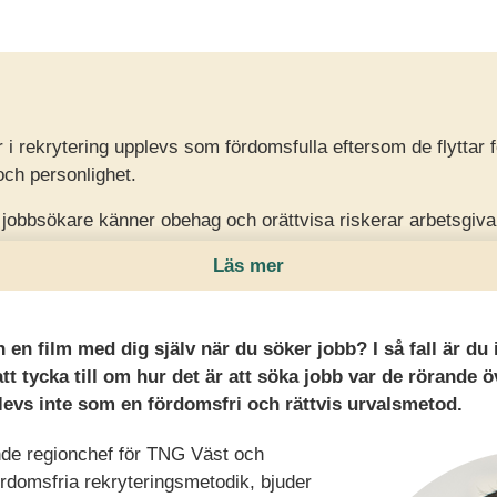
 i rekrytering upplevs som fördomsfulla eftersom de flyttar
 och personlighet.
 jobbsökare känner obehag och orättvisa riskerar arbetsgiva
oende i urvalet.
Läs mer
ningsbaserade metoder som tester, anonymisering och dialog
 och bättre kandidatupplevelse.
in en film med dig själv när du söker jobb? I så fall är d
tt tycka till om hur det är att söka jobb var de rörande 
levs inte som en fördomsfri och rättvis urvalsmetod.
de regionchef för TNG Väst och
rdomsfria rekryteringsmetodik, bjuder