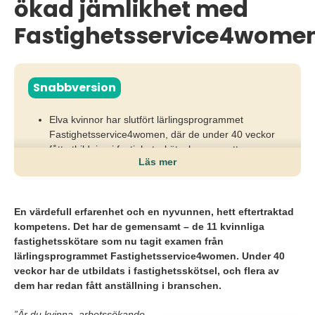
ökad jämlikhet med
Fastighetsservice4wome
Snabbversion
Elva kvinnor har slutfört lärlingsprogrammet
Fastighetsservice4women, där de under 40 veckor
fått utbildning i fastighetsskötsel genom ett
Läs mer
samarbete mellan HSB, TNG, Arbetsförmedlingen
och YrkesAkademin.
Utbildningen syftade till att öka jämställdheten inom
En värdefull erfarenhet och en nyvunnen, hett eftertraktad
fastighetsbranschen och förbättra
kompetens. Det har de gemensamt – de 11 kvinnliga
kompetensförsörjningen i ett område med stort
fastighetsskötare som nu tagit examen från
behov av arbetskraft.
lärlingsprogrammet Fastighetsservice4women. Under 40
veckor har de utbildats i fastighetsskötsel, och flera av
Flera av deltagarna har redan fått jobb inom
dem har redan fått anställning i branschen.
branschen efter examen, och utbildningen har
beskrivits som lärorik och bidragande till personlig
”Är du kvinna, arbetssökande