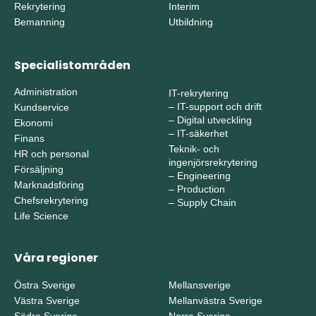
Rekrytering
Interim
Bemanning
Utbildning
Specialistområden
Administration
IT-rekrytering
–
IT-support och drift
Kundservice
–
Digital utveckling
Ekonomi
–
IT-säkerhet
Finans
Teknik- och
HR och personal
ingenjörsrekrytering
Försäljning
–
Engineering
Marknadsföring
–
Production
Chefsrekrytering
–
Supply Chain
Life Science
Våra regioner
Östra Sverige
Mellansverige
Västra Sverige
Mellanvästra Sverige
Södra Sverige
Norra Sverige