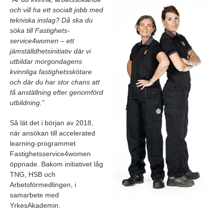
och organisatorisk utveckling.
och vill ha ett socialt jobb med
tekniska inslag?
Då ska du
söka till Fastighets­
service4women – ett
jämställdhetsinitiativ där vi
utbildar morgondagens
kvinnliga fastighetsskötare
och där du har stor chans att
få anställning efter genomförd
utbildning.”
Så lät det i början av 2018,
när ansökan till accelerated
learning-programmet
Fastighetsservice4women
öppnade. Bakom initiativet låg
TNG, HSB och
Arbetsförmedlingen, i
samarbete med
YrkesAkademin
.