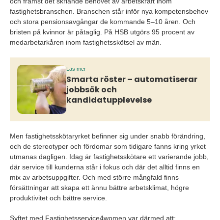
och främst det skriande behovet av arbetskraft inom
fastighetsbranschen. Branschen står inför nya kompetensbehov
och stora pensionsavgångar de kommande 5–10 åren. Och
bristen på kvinnor är påtaglig. På HSB utgörs 95 procent av
medarbetarkåren inom fastighetsskötsel av män.
Läs mer
Smarta röster – automatiserar
jobbsök och
kandidatupplevelse
Men fastighetsskötaryrket befinner sig under snabb förändring,
och de stereotyper och fördomar som tidigare fanns kring yrket
utmanas dagligen. Idag är fastighetsskötare ett varierande jobb,
där service till kunderna står i fokus och där det alltid finns en
mix av arbetsuppgifter. Och med större mångfald finns
försättningar att skapa ett ännu bättre arbetsklimat, högre
produktivitet och bättre service.
Syftet med Fastighetsservice4women var därmed att: