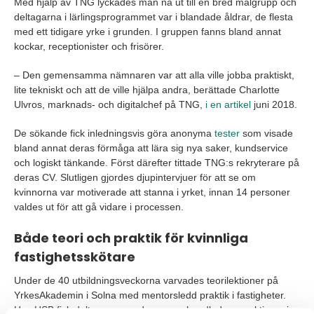
Med hjälp av TNG lyckades man nå ut till en bred målgrupp och
deltagarna i lärlingsprogrammet var i blandade åldrar, de flesta
med ett tidigare yrke i grunden. I gruppen fanns bland annat
kockar, receptionister och frisörer.
– Den gemensamma nämnaren var att alla ville jobba praktiskt,
lite tekniskt och att de ville hjälpa andra, berättade Charlotte
Ulvros, marknads- och digitalchef på TNG,
i en artikel
juni 2018.
De sökande fick inledningsvis göra anonyma
tester
som visade
bland annat deras förmåga att lära sig nya saker, kundservice
och logiskt tänkande. Först därefter tittade TNG:s rekryterare på
deras CV. Slutligen gjordes djupintervjuer för att se om
kvinnorna var motiverade att stanna i yrket, innan 14 personer
valdes ut för att gå vidare i processen.
Både teori och praktik för kvinnliga
fastighetsskötare
Under de 40 utbildningsveckorna varvades teorilektioner på
YrkesAkademin
i Solna med mentorsledd praktik i fastigheter.
Hos HSB fick deltagarna med en egen handledare praktisera i