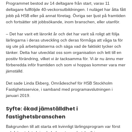
Programmet bestod av 14 deltagare från start, varav 11
deltagare fullföljde 40-veckorsutbildningen. I nuläget har åtta fått
jobb på HSB eller på annat företag. Övriga ser ljust på framtiden
och fortsätter sitt jobbsökande, inom branschen, eller utanför.
– Det har varit ett lärorikt år och det har varit så roligt att följa
lärlingarna i deras utveckling och deras förmåga att våga ta för
sig ute på arbetsplatserna och säga vad de faktiskt tycker och
tänker. Detta har utvecklat oss som organisation och lett till en
positiv förändring, vilket vi är tacksamma för. Vi är nu ännu mer
förberedda inför framtiden och som vi hoppas kommer vara mer
jämställd.
Det sade Linda Ekberg, Områdeschef för HSB Stockholm
Fastighetsservice, i samband med programavslutningen i
januari 2019.
Syfte: ökad jämställdhet i
fastighetsbranschen
Bakgrunden till att starta ett kvinnligt lärlingsprogram var först