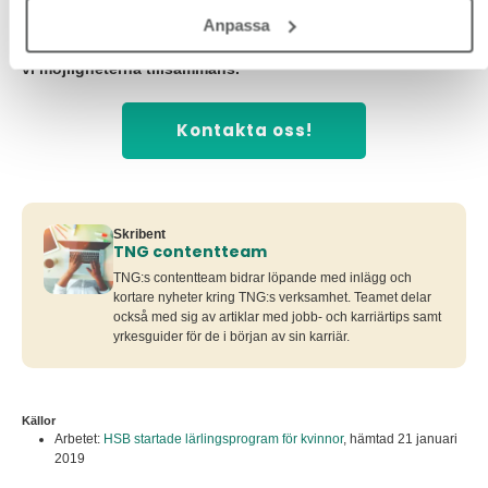
Nyfiken på att samarbeta med TNG för ett liknande
program? Vi delar gärna med oss av insikter och
Anpassa
erfarenheter. Varmt välkommen att höra av dig så utforskar
vi möjligheterna tillsammans.
Kontakta oss!
Skribent
TNG contentteam
TNG:s contentteam bidrar löpande med inlägg och
kortare nyheter kring TNG:s verksamhet. Teamet delar
också med sig av artiklar med jobb- och karriärtips samt
yrkesguider för de i början av sin karriär.
Källor
Arbetet:
HSB startade lärlings­program för kvinnor
,
hämtad 21 januari
2019