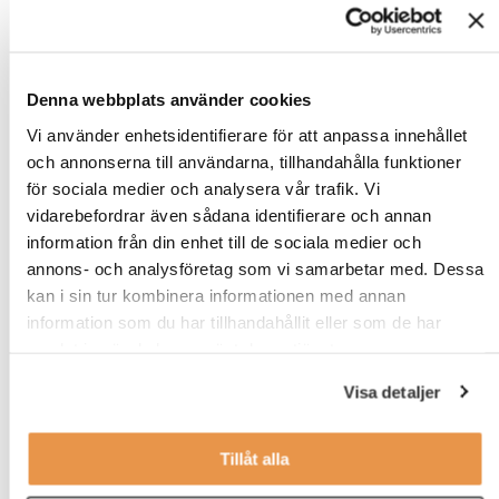
fastigheter och träna på praktiska moment som felsökning,
reparationer av tvättutrustning samt genomgång av el- och
värmesystem. Utbildningen pågick från 5 mars till mitten av
december 2018, var kostnadsfri och skedde på heltid.
Denna webbplats använder cookies
Vi använder enhetsidentifierare för att anpassa innehållet
och annonserna till användarna, tillhandahålla funktioner
– Alla deltagare ska vara stolta.
Tillsammans lägger de grunderna för en
för sociala medier och analysera vår trafik. Vi
mer jämställd framtid. Oavsett vilken
vidarebefordrar även sådana identifierare och annan
yrkesväg programdeltagare väljer
information från din enhet till de sociala medier och
framöver så är all erfarenhet bra och
annons- och analysföretag som vi samarbetar med. Dessa
hjälper till att hitta rätt väg.
kan i sin tur kombinera informationen med annan
information som du har tillhandahållit eller som de har
Det konstaterade Lena Lindgren, Affärsområdeschef
samlat in när du har använt deras tjänster.
Nyproduktion för HSB Norra Stor-Stockholm, på
programavslutningen där samtliga deltagare examinerades som
Visa detaljer
fastighetsskötare – redo att inleda sina nya karriärer.
Läs mer:
HSB startade lärlingsprogram för kvinnor
Tillåt alla