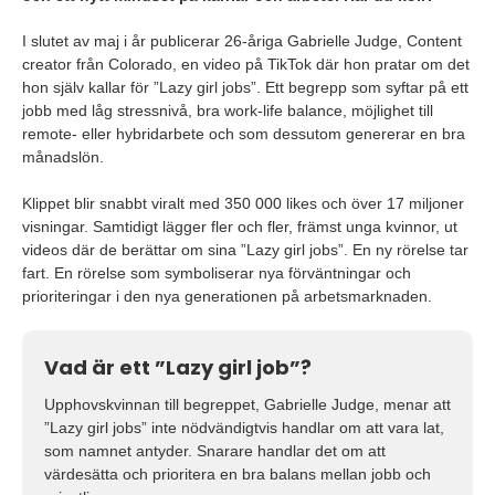
för att attrahera, engagera och behålla Gen Z
långsiktigt.
I slutet av maj i år publicerar 26-åriga Gabrielle Judge, Content
creator från Colorado, en video på TikTok där hon pratar om det
hon själv kallar för ”Lazy girl jobs”. Ett begrepp som syftar på ett
jobb med låg stressnivå, bra work-life balance, möjlighet till
remote- eller hybridarbete och som dessutom genererar en bra
månadslön.
Klippet blir snabbt viralt med 350 000 likes och över 17 miljoner
visningar. Samtidigt lägger fler och fler, främst unga kvinnor, ut
videos där de berättar om sina ”Lazy girl jobs”. En ny rörelse tar
fart. En rörelse som symboliserar nya förväntningar och
prioriteringar i den nya generationen på arbetsmarknaden.
Vad är ett ”Lazy girl job”?
Upphovskvinnan till begreppet, Gabrielle Judge, menar att
”Lazy girl jobs” inte nödvändigtvis handlar om att vara lat,
som namnet antyder. Snarare handlar det om att
värdesätta och prioritera en bra balans mellan jobb och