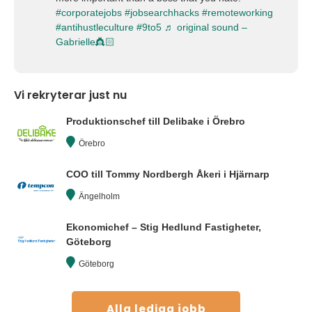
#corporatejobs
#jobsearchhacks
#remoteworking
#antihustleculture
#9to5
♬ original sound –
Gabrielle👸🏻
Vi rekryterar just nu
Produktionschef till Delibake i Örebro
Örebro
COO till Tommy Nordbergh Åkeri i Hjärnarp
Ängelholm
Ekonomichef – Stig Hedlund Fastigheter,
Göteborg
Göteborg
Alla lediga jobb