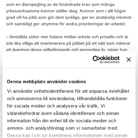
som en återspegling av de förändrade krav som många
yrkesverksamma kvinnor ställer idag. Kvinnor som i allt högre
grad vill ha jobb som gör dem lyckliga, ger en anständig inkomst
och samtidigt ger utrymme för andra prioriteringar än arbetet.
– Anställda söker mer balans mellan arbete och privatliv och är
inte lika villiga att överleverera på jobbet på ett sätt som riskerar
att äventyra deras välbefinnande och personliga liv, säger hon.
En verklighet som bekräftas av data från TNG:s senaste
kandidatrapport
. Här uppger 69 % av kvinnliga jobbsökare,
kontra 52 % av de manliga, att möjlighet till balans mellan arbete
Denna webbplats använder cookies
och fritid är en viktig faktor för dem i valet av ny arbetsgivare.
Tittar man på hur jobbsökare under 35 år svarat rankar 48 % av
Vi använder enhetsidentifierare för att anpassa innehållet
de manliga respondenterna work-life balance som viktigt.
och annonserna till användarna, tillhandahålla funktioner
Motsvarande siffra bland kvinnor under 35 år? 80 %!
för sociala medier och analysera vår trafik. Vi
vidarebefordrar även sådana identifierare och annan
4 snabba chefstips! Så leder du Gen Z
information från din enhet till de sociala medier och
annons- och analysföretag som vi samarbetar med.
Erbjud flexibilitet.
Gen Z lägger stor vikt vid att ha
Dessa kan i sin tur kombinera informationen med annan