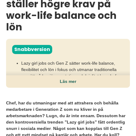
ställer högre krav på
work-life balance och
lön
Snabbversion
Lazy girl jobs och Gen Z sätter work-life balance,
flexibilitet och lön i fokus och utmanar traditionella
synsätt på karriär, prestation och lojalitet hos chefer
Läs mer
och arbetsgivare.
Ignorerar arbetsgivare dessa förväntningar ökar
risken för högre personalomsättning, svårare
Chef, har du utmaningar med att attrahera och behålla
kompetensförsörjning och tappad attraktionskraft i en
medarbetare i Generation Z som nu kliver in på
generation som snabbt byter jobb.
arbetsmarknaden? Lugn, du är inte ensam. Dessutom har
den kontroversiella trenden ”Lazy girl jobs” fått ordentlig
Chefer behöver erbjuda flexibilitet, lyssna aktivt,
snurr i sociala medier
.
Något som kan kopplas till Gen Z
prioritera välmående och tydliggöra utvecklingsvägar
och ett nytt mindset på karriär och arbete. Har du koll?