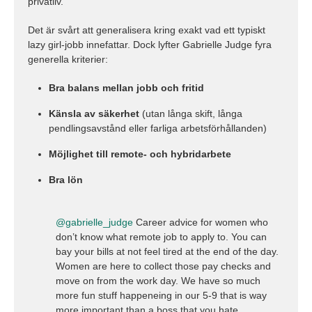
privatliv.
Det är svårt att generalisera kring exakt vad ett typiskt
lazy girl-jobb innefattar. Dock lyfter Gabrielle Judge fyra
generella kriterier:
Bra balans mellan jobb och fritid
Känsla av säkerhet
(utan långa skift, långa
pendlingsavstånd eller farliga arbetsförhållanden)
Möjlighet till remote- och hybridarbete
Bra lön
@gabrielle_judge
Career advice for women who
don’t know what remote job to apply to. You can
bay your bills at not feel tired at the end of the day.
Women are here to collect those pay checks and
move on from the work day. We have so much
more fun stuff happeneing in our 5-9 that is way
more important than a boss that you hate.