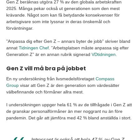
Gen Z beräknas utgöra 27 % av den globala arbetskraften
2025. Många pekar också ut generationen som den mest
krävande. Något som kan få betydande konsekvenser för
arbetsgivare som inte lyssnar in deras önskemål och
förväntningar.
”Anpassa dig efter Gen Z – annars byter de jobb” skriver bland
annat
Tidningen Chef
. ”Arbetsplatsen måste anpassa sig efter
Generation Z” är en annan rubrik signerad
VDtidningen
.
Gen Z vill må bra på jobbet
En ny undersökning från livsmedelsföretaget
Compass
Group
visar att Gen Z är den generation som värdesätter
välbefinnande och förmåner allra mest.
I undersökningen uppger hela 61 % av de tillfrågade i Gen Z att
de granskar personalförmåner än mer noggrant nu än före
pandemin. Det går att jämföra med 42 % bland anställda i stort.
Intressant är också att hela 47 % av Gen Z