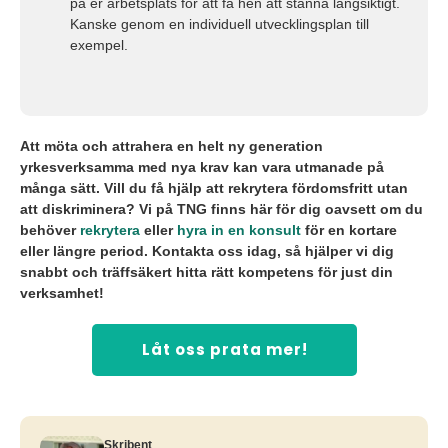
på er arbetsplats för att få hen att stanna långsiktigt.
Kanske genom en individuell utvecklingsplan till
exempel.
Att möta och attrahera en helt ny generation
yrkesverksamma med nya krav kan vara utmanade på
många sätt. Vill du få hjälp att rekrytera fördomsfritt utan
att diskriminera? Vi på TNG finns här för dig oavsett om du
behöver
rekrytera
eller
hyra in en konsult
för en kortare
eller längre period. Kontakta oss idag, så hjälper vi dig
snabbt och träffsäkert hitta rätt kompetens för just din
verksamhet!
Låt oss prata mer!
Skribent