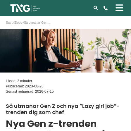
Start
»
Blogg
»
Så utmanar Gen Z och nya ”Lazy girl job”-trenden dig som chef
Lästid: 3 minuter
Publicerad:
2023-08-28
Senast redigerad:
2026-07-15
Så utmanar Gen Z och nya ”Lazy girl job”-
trenden dig som chef
Nya Gen z-trenden