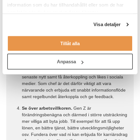
bra work-life balance. Därför attraheras de av att
information som du har tillhandahållit eller som de har
jobba remote eller hybrid och ha flexibla arbetstider i
samlat in när du har använt deras tjänster.
möjligaste mån.
Visa detaljer
Lyssna.
Många i Generation Z vill bidra till en bättre
samhällsutveckling och jobba hos arbetsgivare som
kan hjälpa dem göra skillnad. Hur kan ni applicera
Tillåt alla
detta på er arbetsplats? Lyft tydligt fram hur
personen kan vara med och påverka.
Anpassa
Var närvarande.
Gen Z är uppväxta i en snabbrörlig
digital värld och vana vid att ständigt uppdateras med
senaste nytt samt få återkoppling och likes i sociala
medier. Som chef är det därför viktigt att vara
närvarande och erbjuda ett snabbt informationsflöde
samt regelbundet återkoppla och ge feedback.
Se över arbetsvillkoren.
Gen Z är
förändringsbenägna och därmed i större utsträckning
mer villiga att byta jobb. Till exempel för att få upp
lönen, en bättre tjänst, bättre utvecklingsmöjligheter
osv. Fundera över vad ni kan erbjuda för karriärsdrag