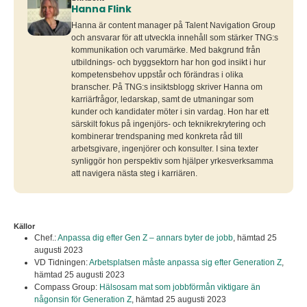
Hanna Flink
Hanna är content manager på Talent Navigation Group
och ansvarar för att utveckla innehåll som stärker TNG:s
kommunikation och varumärke. Med bakgrund från
utbildnings- och byggsektorn har hon god insikt i hur
kompetensbehov uppstår och förändras i olika
branscher. På TNG:s insiktsblogg skriver Hanna om
karriärfrågor, ledarskap, samt de utmaningar som
kunder och kandidater möter i sin vardag. Hon har ett
särskilt fokus på ingenjörs- och teknikrekrytering och
kombinerar trendspaning med konkreta råd till
arbetsgivare, ingenjörer och konsulter. I sina texter
synliggör hon perspektiv som hjälper yrkesverksamma
att navigera nästa steg i karriären.
Källor
Chef.:
Anpassa dig efter Gen Z – annars byter de jobb
,
hämtad 25
augusti 2023
VD Tidningen:
Arbetsplatsen måste anpassa sig efter Generation Z
,
hämtad 25 augusti 2023
Compass Group:
Hälsosam mat som jobbförmån viktigare än
någonsin för Generation Z
,
hämtad 25 augusti 2023