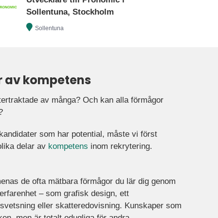
Sollentuna, Stockholm
Sollentuna
r av kompetens
ftertraktade av många? Och kan alla förmågor
?
a kandidater som har potential, måste vi först
olika delar av
kompetens
inom rekrytering.
nas de ofta mätbara förmågor du lär dig genom
 erfarenhet – som grafisk design, ett
svetsning eller skatteredovisning. Kunskaper som
ken, men är totalt odugliga för andra.