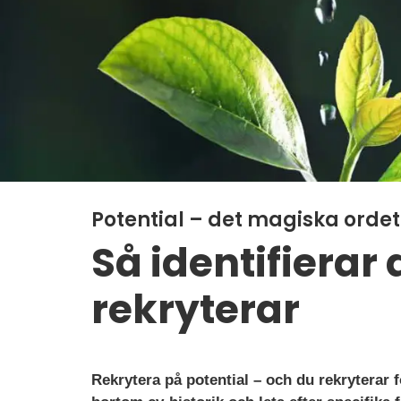
Potential – det magiska ordet 
Så identifierar
rekryterar
Rekrytera på potential – och du rekryterar f