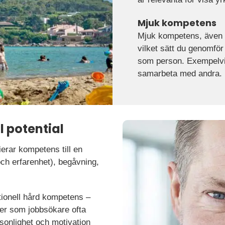
Mjuk kompetens
Mjuk kompetens, även 
vilket sätt du genomför
som person. Exempelvis 
samarbeta med andra.
ll potential
rar kompetens till en
och erfarenhet), begåvning,
ionell hård kompetens –
ter som jobbsökare ofta
sonlighet och motivation