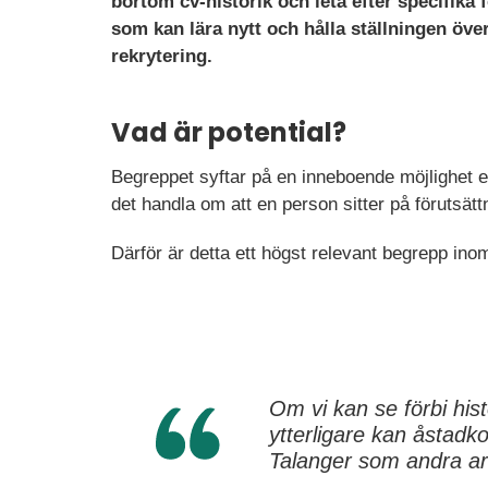
bortom cv-historik och leta efter specifika
som kan lära nytt och hålla ställningen över
rekrytering.
Vad är potential?
Begreppet syftar på en inneboende möjlighet ell
det handla om att en person sitter på förutsättn
Därför är detta ett högst relevant begrepp in
Om vi kan se förbi his
ytterligare kan åstadk
Talanger som andra ar