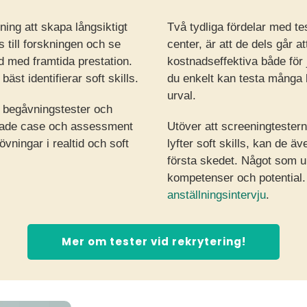
tning att skapa långsiktigt
Två tydliga fördelar med t
 till forskningen och se
center, är att de dels går a
 med framtida prestation.
kostnadseffektiva både för 
t identifierar soft skills.
du enkelt kan testa många k
urval.
begåvningstester och
erade case och assessment
Utöver att screeningtestern
vningar i realtid och soft
lyfter soft skills, kan de äv
första skedet. Något som un
kompetenser och potential. El
anställningsintervju
.
Mer om tester vid rekrytering!