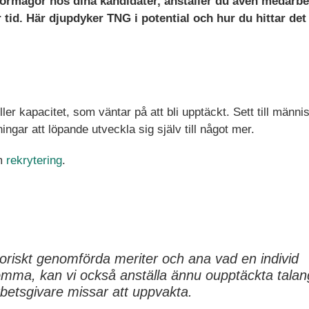
 förmågor hos dina kandidater, anställer du även medarbe
 tid. Här djupdyker TNG i potential och hur du hittar det 
er kapacitet, som väntar på att bli upptäckt. Sett till männi
ingar att löpande utveckla sig själv till något mer.
om
rekrytering
.
toriskt genomförda meriter och ana vad en individ
omma, kan vi också anställa ännu oupptäckta talan
betsgivare missar att uppvakta.