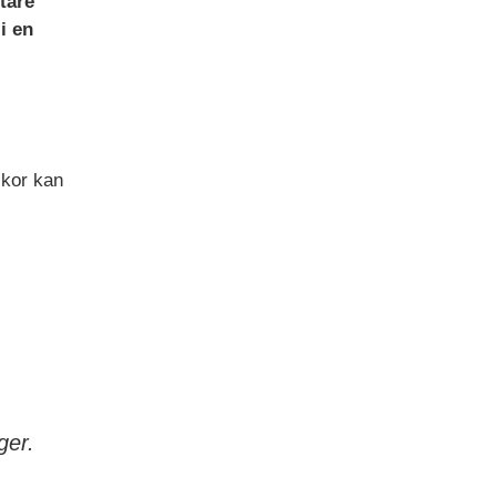
tare
i en
skor kan
ger.