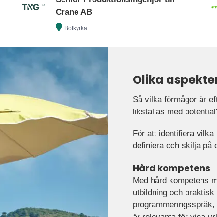
Crane AB
Botkyrka
Olika aspekte
Så vilka förmågor är e
likställas med potential
För att identifiera vilk
definiera och skilja på 
Hård kompetens
Med hård kompetens me
utbildning och praktisk
programmeringsspråk, 
är relevanta för visa yr