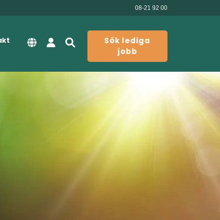
08-21 92 00
akt
Sök lediga
jobb