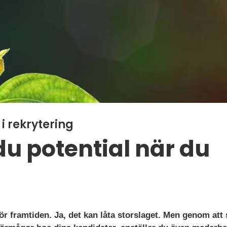
i rekrytering
 du potential när du
ör framtiden. Ja, det kan låta storslaget. Men genom att 