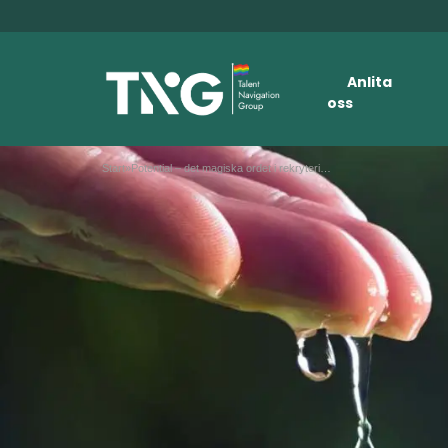
Anlita
oss
Start
»
Potential – det magiska ordet i rekrytering