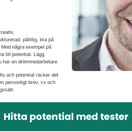
reativ,
kturerad, pålitlig, bra på
? Med några exempel på
na till potential. Lägg
du har en drömmedarbetare.
lls och potential räcker det
om personligt brev, cv och
gssätt.
Hitta potential med tester