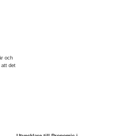
är och
 att det
Utvecklare till Pronomic i