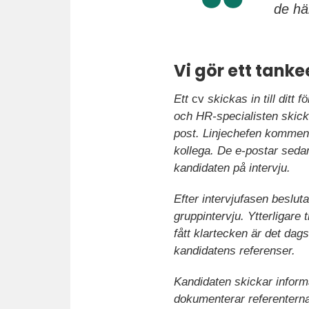
de hä
Vi gör ett tank
Ett
cv
skickas in till ditt 
och HR-specialisten skicka
post. Linjechefen kommente
kollega. De e-postar seda
kandidaten på intervju.
Efter intervjufasen besluta
gruppintervju. Ytterligare t
fått klartecken är det dag
kandidatens referenser.
Kandidaten skickar inform
dokumenterar referenterna