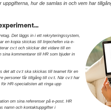
r uppgifterna, hur de samlas in och vem har tillgång
eexperiment…
företag. Det läggs in i ett rekryteringssystem,
r en kopia skickas till linjechefen via e-
rar cv:t och skickar det vidare till en
n sina kommentarer till HR som bjuder in
s det att cv:t ska skickas till teamet för en
re personer får tillgång till cv:t. När cv:t har
s för HR-specialisten att ringa upp
ation om sina referenser på e-post. HR
s namn och kontaktuppgifter i