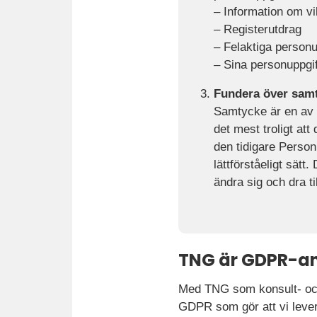
– Information om vi
– Registerutdrag
– Felaktiga personu
– Sina personuppgif
Fundera över samt
Samtycke är en av d
det mest troligt at
den tidigare Personu
lättförståeligt sät
ändra sig och dra ti
TNG är GDPR-a
Med TNG som konsult- o
GDPR som gör att vi lever 