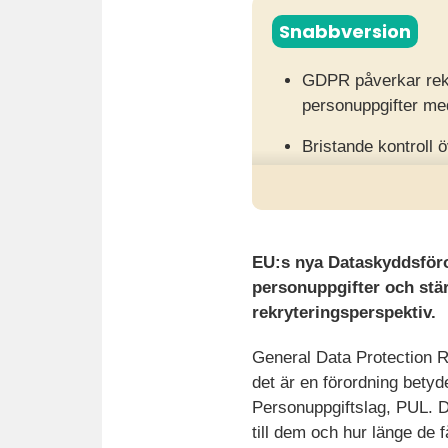
Snabbversion
GDPR påverkar rekry
personuppgifter med
Bristande kontroll ö
sanktionsavgifter oc
För att lyckas behöv
samtycke och arbet
EU:s nya Dataskyddsföro
personuppgifter och stär
rekryteringsperspektiv.
General Data Protection R
det är en förordning betyd
Personuppgiftslag, PUL. De
till dem och hur länge de 