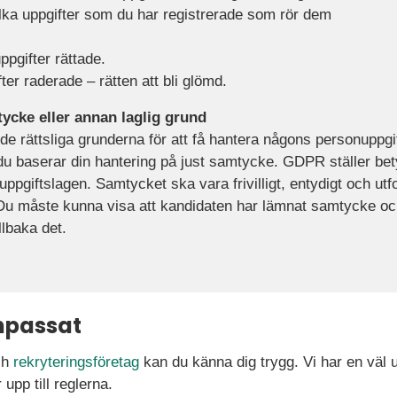
lka uppgifter som du har registrerade som rör dem
ppgifter rättade.
ter raderade – rätten att bli glömd.
ycke eller annan laglig grund
e rättsliga grunderna för att få hantera någons personuppgift
t du baserar din hantering på just samtycke. GDPR ställer bet
ppgiftslagen. Samtycket ska vara frivilligt, entydigt och utf
t. Du måste kunna visa att kandidaten har lämnat samtycke 
llbaka det.
npassat
ch
rekryteringsföretag
kan du känna dig trygg. Vi har en väl u
upp till reglerna.