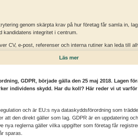
tering genom skärpta krav på hur företag får samla in, lag
 kandidatens integritet i centrum.
ver CV, e-post, referenser och interna rutiner kan leda till all
h förlorat förtroende.
Läs mer
er organisationer göra riskanalyser, skapa tydliga rutiner, sä
a dataminimerat i hela rekryteringsprocessen.
rdning, GDPR, började gälla den 25 maj 2018. Lagen förä
ker individens skydd. Har du koll? Här reder vi ut varför
egulation och är EU:s nya dataskyddsförordning som trädde i
er att den direkt gäller som lag. GDPR är en uppdatering och
 nya reglerna gäller vilka uppgifter som företag får registr
får sparas.