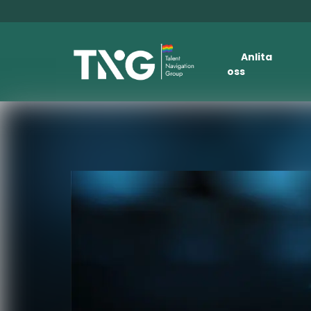
Anlita
oss