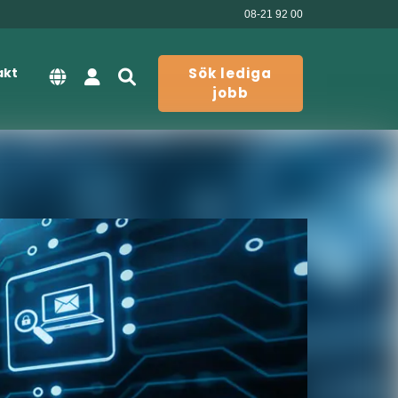
08-21 92 00
akt
Sök lediga
jobb