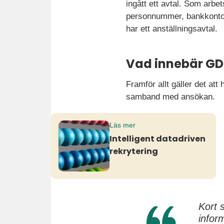
ingått ett avtal. Som arbe
personnummer, bankkonto
har ett anställningsavtal.
Vad innebär GDP
Framför allt gäller det at
samband med ansökan.
Läs mer
Intelligent datadriven
rekrytering
Kort 
infor