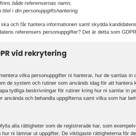
 finns både referensernas namn,
titel i din personuppgiftshantering.
u ska och får hantera informationen samt skydda kandidaten
idatens referensers personuppgifter? Det är detta som GDPR
PR vid rekrytering
entera vilka personuppgifter ni hanterar, hur de samlas in o
om de system och rutiner som används idag för att hantera 
pa tydliga beskrivningar för rutiner kring hur ni samlar in pe
r använda och behandla uppgifterna samt vilka som har behö
ppfylla alla rättigheter som de registrerade har, som exempelv
hur ni lämnar ut uppgifter. De viktigaste rättigheterna för de 