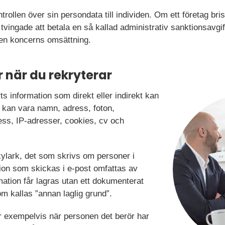
ontrollen över sin persondata till individen. Om ett företag bri
tvingade att betala en så kallad administrativ sanktionsavgift
v en koncerns omsättning.
 när du rekryterar
ts information som direkt eller indirekt kan
t kan vara namn, adress, foton,
ss, IP-adresser, cookies, cv och
lkylark, det som skrivs om personer i
tion som skickas i e-post omfattas av
tion får lagras utan ett dokumenterat
m kallas ”annan laglig grund”.
r exempelvis när personen det berör har