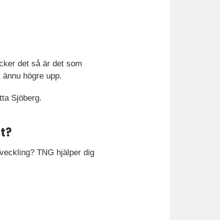
ycker det så är det som
r, ännu högre upp.
tta Sjöberg.
gt?
tveckling? TNG hjälper dig