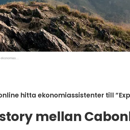
TNG hjälper Cabonline hitta ekonomiassistenter till ”Expedition Kebnekaise”
line hitta ekonomiassistenter till ”Ex
story mellan Cabon