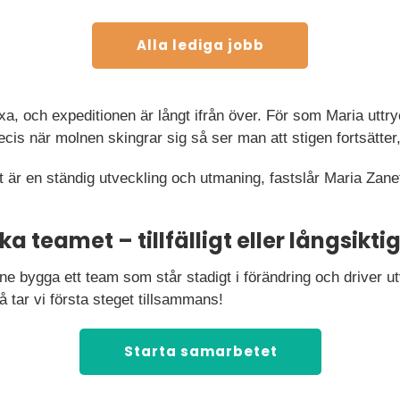
Alla lediga jobb
äxa, och expeditionen är långt ifrån över. För som Maria uttr
ecis när molnen skingrar sig så ser man att stigen fortsätte
et är en ständig utveckling och utmaning, fastslår Maria Zane
a teamet – tillfälligt eller långsikti
ne bygga ett team som står stadigt i förändring och driver u
å tar vi första steget tillsammans!
Starta samarbetet