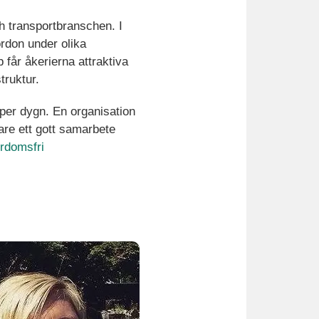
h transportbranschen. I
ordon under olika
år åkerierna attraktiva
truktur.
 per dygn. En organisation
re ett gott samarbete
ördomsfri