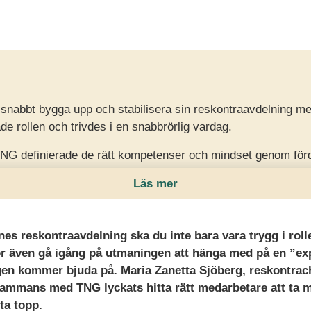
snabbt bygga upp och stabilisera sin reskontraavdelning m
 rollen och trivdes i en snabbrörlig vardag.
G definierade de rätt kompetenser och mindset genom förd
t samarbete.
Läs mer
fsäkra tillsättningar, ett starkt och samspelt team samt en ef
s när nya behov uppstår.
ines reskontraavdelning ska du inte bara vara trygg i rol
r även gå igång på utmaningen att hänga med på en ”exp
gen kommer bjuda på. Maria Zanetta Sjöberg, reskontrac
lsammans med TNG lyckats hitta rätt medarbetare att 
ta topp.