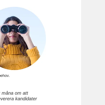
behov.
är måna om att
everera kandidater