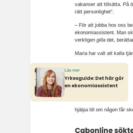
vakanser att tillsätta. P
rätt personlighet”.
– För att jobba hos oss b
ekonomiassistent. Man ska
verkligen
gilla
det, berätta
Maria har valt att kalla t
Läs mer
Yrkesguide: Det här gör
en ekonomiassistent
hjälpa till om någon får s
Cabonline sökt