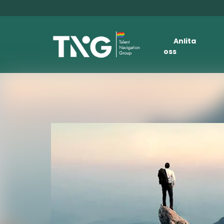
Anlita
oss