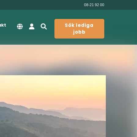
08-21 92 00
akt
Sök lediga
jobb