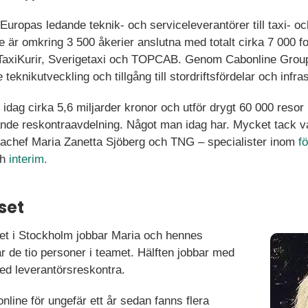
uropas ledande teknik- och serviceleverantörer till taxi- oc
 är omkring 3 500 åkerier anslutna med totalt cirka 7 000 f
TaxiKurir, Sverigetaxi och TOPCAB. Genom Cabonline Group f
eknikutveckling och tillgång till stordriftsfördelar och infras
dag cirka 5,6 miljarder kronor och utför drygt 60 000 resor
nde reskontraavdelning. Något man idag har. Mycket tack va
rachef Maria Zanetta Sjöberg och TNG – specialister inom
f
ch
interim.
set
rget i Stockholm jobbar Maria och hennes
r de tio personer i teamet. Hälften jobbar med
ed leverantörsreskontra.
line för ungefär ett år sedan fanns flera