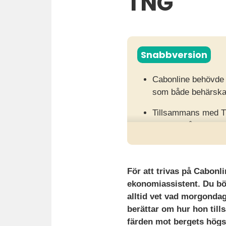
TNG
Snabbversion
Cabonline behövde 
som både behärskade
Tillsammans med TN
ett nära, långsiktig
Resultatet blev träf
rekryteringsproces
För att trivas på Cabonl
ekonomiassistent. Du bö
alltid vet vad morgonda
berättar om hur hon til
färden mot bergets högs