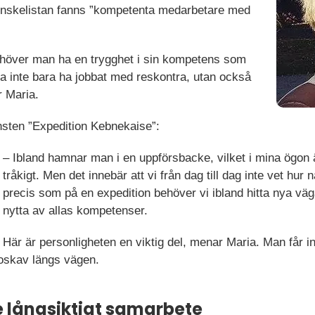
å önskelistan fanns ”kompetenta medarbetare med
ehöver man ha en trygghet i sin kompetens som
 inte bara ha jobbat med reskontra, utan också
r Maria.
jänsten ”Expedition Kebnekaise”:
– Ibland hamnar man i en uppförsbacke, vilket i mina ögon ä
tråkigt. Men det innebär att vi från dag till dag inte vet hur
precis som på en expedition behöver vi ibland hitta nya vä
nytta av allas kompetenser.
Här är personligheten en viktig del, menar Maria. Man får in
koskav längs vägen.
e långsiktigt samarbete