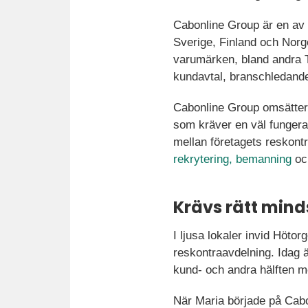
Cabonline Group är en av E
Sverige, Finland och Norge
varumärken, bland andra 
kundavtal, branschledande t
Cabonline Group omsätter i
som kräver en väl fungera
mellan företagets reskont
rekrytering,
bemanning
o
Krävs rätt mind
I ljusa lokaler invid Höto
reskontraavdelning. Idag ä
kund- och andra hälften m
När Maria började på Cabon