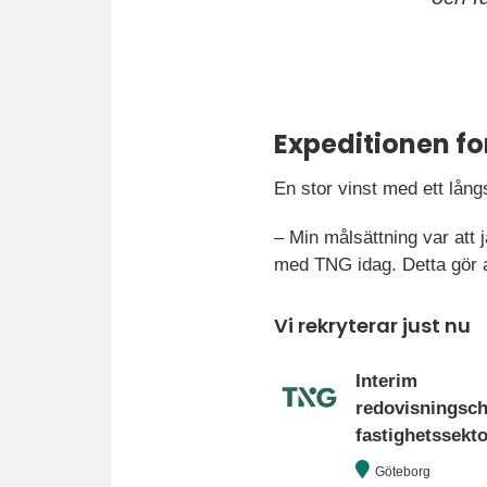
Expeditionen fo
En stor vinst med ett lång
– Min målsättning var att 
med TNG idag. Detta gör a
Vi rekryterar just nu
Interim
redovisningsc
fastighetssekt
Göteborg