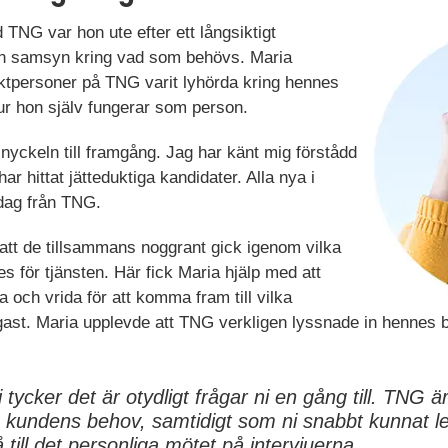
TNG var hon ute efter ett långsiktigt
n samsyn kring vad som behövs. Maria
ktpersoner på TNG varit lyhörda kring hennes
r hon själv fungerar som person.
 nyckeln till framgång. Jag har känt mig förstådd
ar hittat jätteduktiga kandidater. Alla nya i
dag från TNG.
tt de tillsammans noggrant gick igenom vilka
 för tjänsten. Här fick Maria hjälp med att
 och vrida för att komma fram till vilka
ast. Maria upplevde att TNG verkligen lyssnade in hennes 
i tycker det är otydligt frågar ni en gång till. TNG 
å kundens behov, samtidigt som ni snabbt kunnat l
 till det personliga mötet på intervjuerna.