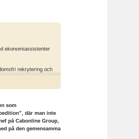
ed ekonomiassistenter
omsfri rekrytering och
fektivare
len som
edition”, där man inte
hef på Cabonline Group,
ta med på den gemensamma