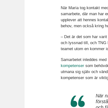
När Maria tog kontakt med 
samarbete, där man har e
upplever att hennes konta
behov, men också kring hu
– Det är det som har varit
och lyssnad till, och TNG h
teamet utom en kommer i
Samarbetet inleddes med a
kompetenser
som behövdes
utmana sig själv och vända
kompetenser som är viktig
När n
först
och få