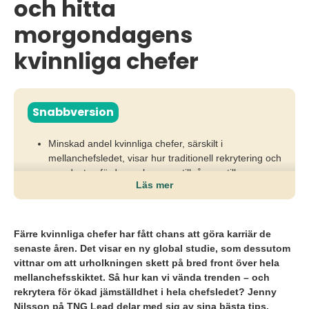
och hitta
morgondagens
kvinnliga chefer
Snabbversion
Minskad andel kvinnliga chefer, särskilt i
mellanchefsledet, visar hur traditionell rekrytering och
omedvetna fördomar bromsar tillgången till
Läs mer
framtidens kvinnliga ledare.
Konsekvensen blir sämre jämställdhet, lägre
innovationskraft och en chefsstruktur som inte
Färre kvinnliga chefer har fått chans att göra karriär de
speglar samhället eller säkrar långsiktig
senaste åren. Det visar en ny global studie, som dessutom
kompetensförsörjning.
vittnar om att urholkningen skett på bred front över hela
mellanchefsskiktet. Så hur kan vi vända trenden – och
Företag behöver rekrytera på kompetens, skrota
rekrytera för ökad jämställdhet i hela chefsledet? Jenny
nätverksrekrytering, arbeta inkluderande med
Nilsson på TNG Lead delar med sig av sina bästa tips.