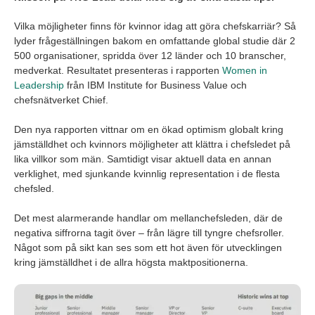
employer branding och använda datadrivna,
fördomsfria metoder för chefsrekrytering.
Vilka möjligheter finns för kvinnor idag att göra chefskarriär? Så
lyder frågeställningen bakom en omfattande global studie där 2
500 organisationer, spridda över 12 länder och 10 branscher,
medverkat. Resultatet presenteras i rapporten
Women in
Leadership
från IBM Institute for Business Value och
chefsnätverket Chief.
Den nya rapporten vittnar om en ökad optimism globalt kring
jämställdhet och kvinnors möjligheter att klättra i chefsledet på
lika villkor som män. Samtidigt visar aktuell data en annan
verklighet, med sjunkande kvinnlig representation i de flesta
chefsled.
Det mest alarmerande handlar om mellanchefsleden, där de
negativa siffrorna tagit över – från lägre till tyngre chefsroller.
Något som på sikt kan ses som ett hot även för utvecklingen
kring jämställdhet i de allra högsta maktpositionerna.