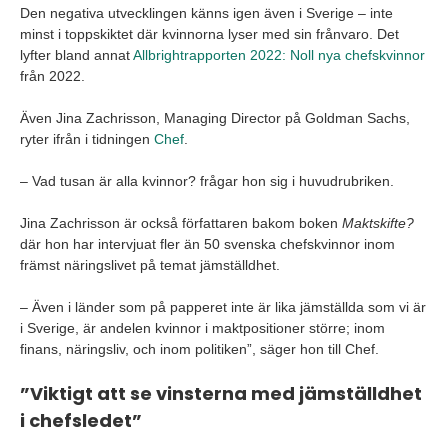
Den negativa utvecklingen känns igen även i Sverige – inte
minst i toppskiktet där kvinnorna lyser med sin frånvaro. Det
lyfter bland annat
Allbrightrapporten 2022: Noll nya chefskvinnor
från 2022.
Även Jina Zachrisson, Managing Director på Goldman Sachs,
ryter ifrån i tidningen
Chef
.
– Vad tusan är alla kvinnor? frågar hon sig i huvudrubriken.
Jina Zachrisson är också författaren bakom boken
Maktskifte?
där hon har intervjuat fler än 50 svenska chefskvinnor inom
främst näringslivet på temat jämställdhet.
– Även i länder som på papperet inte är lika jämställda som vi är
i Sverige, är andelen kvinnor i maktpositioner större; inom
finans, näringsliv, och inom politiken”, säger hon till Chef.
”Viktigt att se vinsterna med jämställdhet
i chefsledet”