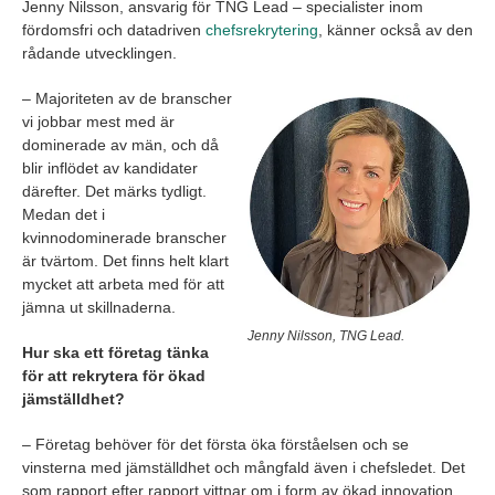
Jenny Nilsson, ansvarig för TNG Lead – specialister inom
fördomsfri och datadriven
chefsrekrytering
, känner också av den
rådande utvecklingen.
– Majoriteten av de branscher
vi jobbar mest med är
dominerade av män, och då
blir inflödet av kandidater
därefter. Det märks tydligt.
Medan det i
kvinnodominerade branscher
är tvärtom. Det finns helt klart
mycket att arbeta med för att
jämna ut skillnaderna.
Jenny Nilsson, TNG Lead.
Hur ska ett företag tänka
för att rekrytera för ökad
jämställdhet?
– Företag behöver för det första öka förståelsen och se
vinsterna med jämställdhet och mångfald även i chefsledet. Det
som rapport efter rapport vittnar om i form av ökad innovation,