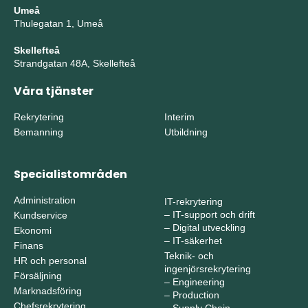
Umeå
Thulegatan 1, Umeå
Skellefteå
Strandgatan 48A, Skellefteå
Våra tjänster
Rekrytering
Interim
Bemanning
Utbildning
Specialistområden
Administration
IT-rekrytering
–
IT-support och drift
Kundservice
–
Digital utveckling
Ekonomi
–
IT-säkerhet
Finans
Teknik- och
HR och personal
ingenjörsrekrytering
Försäljning
–
Engineering
Marknadsföring
–
Production
Chefsrekrytering
–
Supply Chain