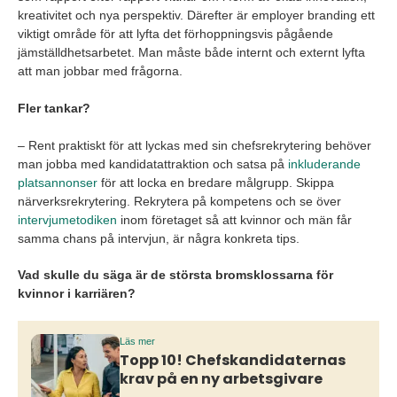
kreativitet och nya perspektiv. Därefter är employer branding ett
viktigt område för att lyfta det förhoppningsvis pågående
jämställdhetsarbetet. Man måste både internt och externt lyfta
att man jobbar med frågorna.
Fler tankar?
– Rent praktiskt för att lyckas med sin chefsrekrytering behöver
man jobba med kandidatattraktion och satsa på
inkluderande
platsannonser
för att locka en bredare målgrupp. Skippa
närverksrekrytering. Rekrytera på kompetens och se över
intervjumetodiken
inom företaget så att kvinnor och män får
samma chans på intervjun, är några konkreta tips.
Vad skulle du säga är de största bromsklossarna för
kvinnor i karriären?
Läs mer
Topp 10! Chefskandidaternas
krav på en ny arbetsgivare