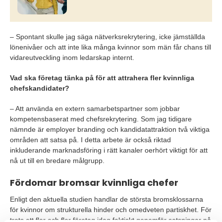
– Spontant skulle jag säga nätverksrekrytering, icke jämställda
lönenivåer och att inte lika många kvinnor som män får chans till
vidareutveckling inom ledarskap internt.
Vad ska företag tänka på för att attrahera fler kvinnliga
chefskandidater?
– Att använda en extern samarbetspartner som jobbar
kompetensbaserat med chefsrekrytering. Som jag tidigare
nämnde är employer branding och kandidatattraktion två viktiga
områden att satsa på. I detta arbete är också riktad
inkluderande marknadsföring i rätt kanaler oerhört viktigt för att
nå ut till en bredare målgrupp.
Fördomar bromsar kvinnliga chefer
Enligt den aktuella studien handlar de största bromsklossarna
för kvinnor om strukturella hinder och omedveten partiskhet. För
trots att fler och fler företag idag faktiskt genomför satsningar på