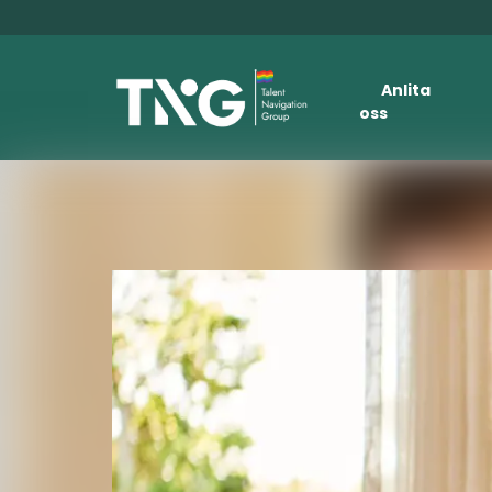
Anlita
oss