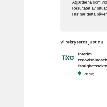
Åtgärderna som vidt
Resultatet av situat
Hur har detta påver
Vi rekryterar just nu
Interim
redovisningsc
fastighetssekt
Göteborg