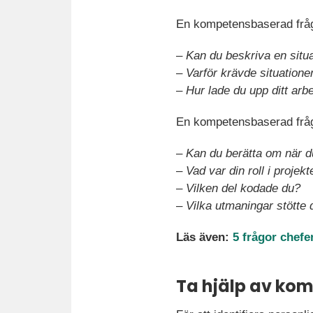
En kompetensbaserad fråga
–
Kan du beskriva en situ
–
Varför krävde situation
–
Hur lade du upp ditt arb
En kompetensbaserad fråg
–
Kan du berätta om när du
–
Vad var din roll i projekt
–
Vilken del kodade du?
–
Vilka utmaningar stötte
Läs även:
5 frågor chefer
Ta hjälp av ko