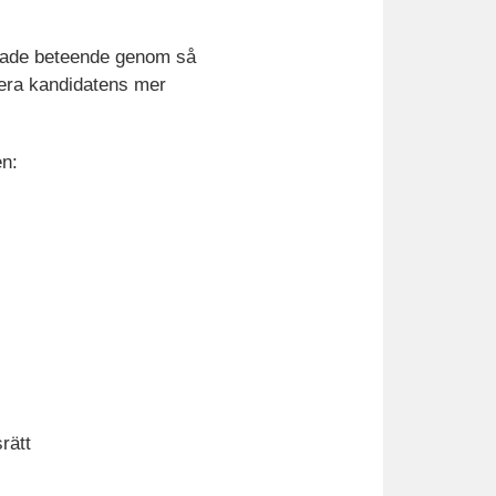
erade beteende genom så
sera kandidatens mer
en:
rätt