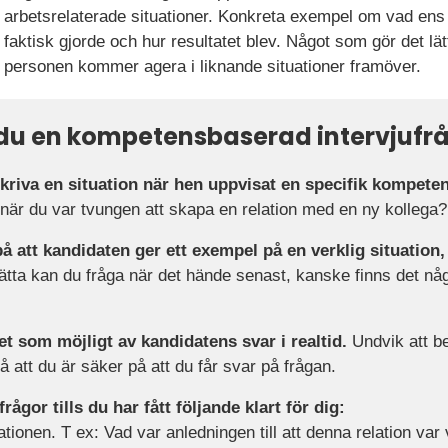
arbetsrelaterade situationer. Konkreta exempel om vad en
faktisk gjorde och hur resultatet blev. Något som gör det lät
personen kommer agera i liknande situationer framöver.
r du en kompetensbaserad intervjufr
kriva en situation när hen uppvisat en specifik kompeten
le när du var tvungen att skapa en relation med en ny kollega?
att kandidaten ger ett exempel på en verklig situation, 
lätta kan du fråga när det hände senast, kanske finns det nå
 som möjligt av kandidatens svar i realtid.
Undvik att b
å att du är säker på att du får svar på frågan.
rågor tills du har fått följande klart för dig:
tionen. T ex: Vad var anledningen till att denna relation var 