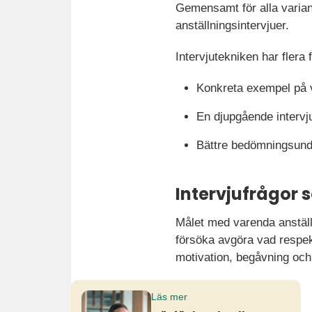
Gemensamt för alla varian
anställningsintervjuer.
Intervjutekniken har flera f
Konkreta exempel på v
En djupgående intervju
Bättre bedömningsunde
Intervjufrågor 
Målet med varenda anställn
försöka avgöra vad respek
motivation, begåvning och
Läs mer