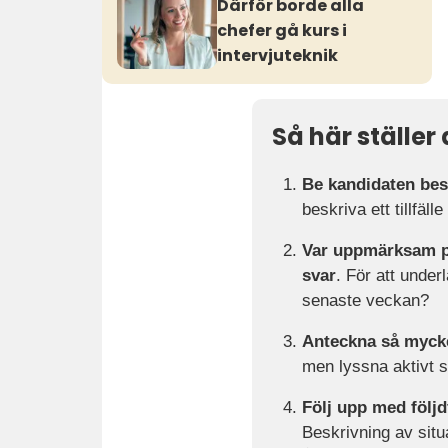
Därför borde alla
chefer gå kurs i
intervjuteknik
Så här ställe
Be kandidaten bes
beskriva ett tillfäl
Var uppmärksam på 
svar
. För att under
senaste veckan?
Anteckna så mycket
men lyssna aktivt s
Följ upp med följdf
Beskrivning av situa