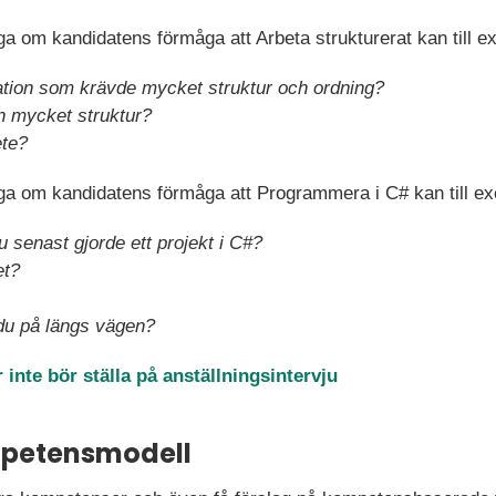
 om kandidatens förmåga att Arbeta strukturerat kan till e
ation som krävde mycket struktur och ordning?
en mycket struktur?
ete?
a om kandidatens förmåga att Programmera i C# kan till ex
 senast gjorde ett projekt i C#?
et?
 du på längs vägen?
 inte bör ställa på anställningsintervju
mpetensmodell