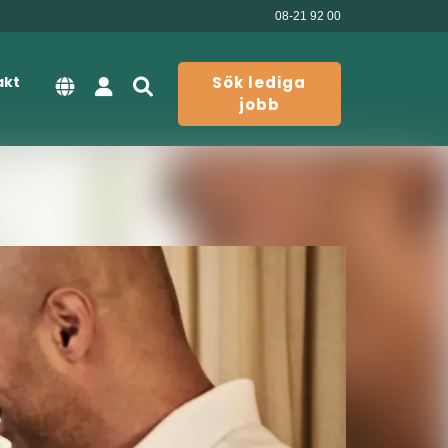
08-21 92 00
akt
Sök lediga
jobb