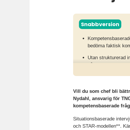
Snabbversion
Kompetensbaserade i
bedöma faktisk kom
Utan strukturerad i
på magkänsla snara
Genom att använda 
organisationer öka 
Vill du som chef bli bätt
Nydahl, ansvarig för TNG
kompetensbaserade fråg
Situationsbaserade intervj
och STAR-modellen**. Kär