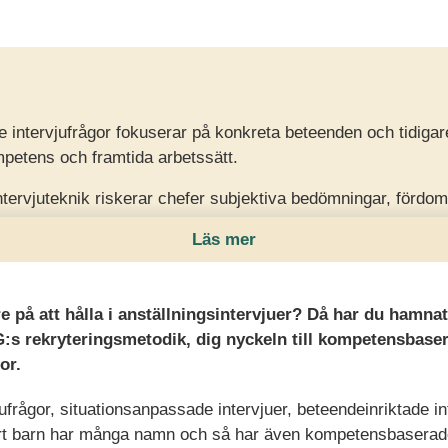
ntervjufrågor fokuserar på konkreta beteenden och tidigare 
petens och framtida arbetssätt.
ntervjuteknik riskerar chefer subjektiva bedömningar, fördo
re än fakta.
Läs mer
kompetensmodeller, samma frågor till alla och systematis
träffsäkerheten och rekrytera rätt person.
re på att hålla i anställningsintervjuer? Då har du hamna
:s rekryteringsmetodik, dig nyckeln till kompetensbaser
or.
ufrågor, situationsanpassade intervjuer, beteendeinriktade i
t barn har många namn och så har även kompetensbaserade 