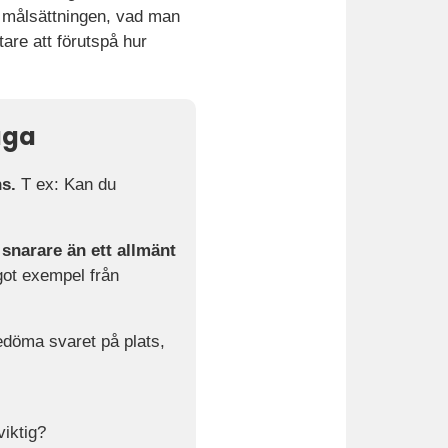
s målsättningen, vad man
tare att förutspå hur
åga
s.
T ex: Kan du
snarare än ett allmänt
got exempel från
edöma svaret på plats,
viktig?