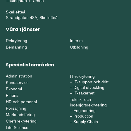
Thulegatan 1, Umeå
Skellefteå
Strandgatan 48A, Skellefteå
Våra tjänster
Rekrytering
Interim
Bemanning
Utbildning
Specialistområden
Administration
IT-rekrytering
–
IT-support och drift
Kundservice
–
Digital utveckling
Ekonomi
–
IT-säkerhet
Finans
Teknik- och
HR och personal
ingenjörsrekrytering
Försäljning
–
Engineering
Marknadsföring
–
Production
Chefsrekrytering
–
Supply Chain
Life Science