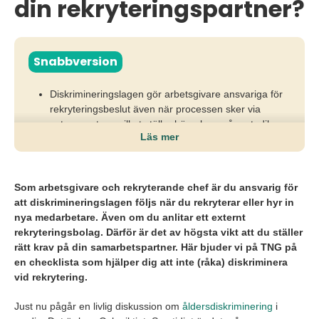
din rekryteringspartner?
Snabbversion
Diskrimineringslagen gör arbetsgivare ansvariga för
rekryteringsbeslut även när processen sker via
extern partner, vilket ställer höga krav på metodik
Läs mer
och kunskap.
Utan rätt krav och kontroll riskerar organisationer att
omedvetet diskriminera, bryta mot lagen och hamna i
Som arbetsgivare och rekryterande chef är du ansvarig för
juridiska tvister som skadar både varumärke och
att diskrimineringslagen följs när du rekryterar eller hyr in
affär.
nya medarbetare. Även om du anlitar ett externt
rekryteringsbolag. Därför är det av högsta vikt att du ställer
Arbetsgivare behöver ställa tydliga krav på
rätt krav på din samarbetspartner.
Här bjuder vi på TNG på
kompetensbaserad, fördomsfri rekrytering,
en checklista som hjälper dig att inte (råka) diskriminera
säkerställa korrekt kravprofil och välja partners som
vid rekrytering.
arbetar strukturerat, transparent och lagstyrt.
Just nu pågår en livlig diskussion om
åldersdiskriminering
i