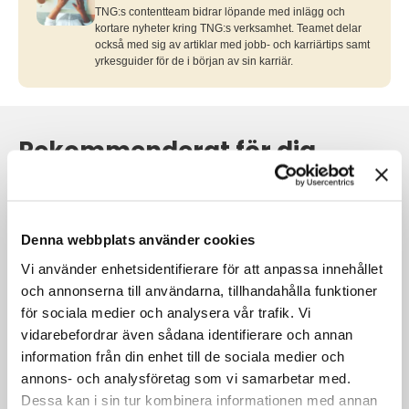
TNG:s contentteam bidrar löpande med inlägg och
kortare nyheter kring TNG:s verksamhet. Teamet delar
också med sig av artiklar med jobb- och karriärtips samt
yrkesguider för de i början av sin karriär.
Rekommenderat för dig
Denna webbplats använder cookies
Vi använder enhetsidentifierare för att anpassa innehållet
och annonserna till användarna, tillhandahålla funktioner
för sociala medier och analysera vår trafik. Vi
vidarebefordrar även sådana identifierare och annan
information från din enhet till de sociala medier och
annons- och analysföretag som vi samarbetar med.
Itaab hittade sin nästa VD – ett år av
Dessa kan i sin tur kombinera informationen med annan
höga krav och rätt beslut