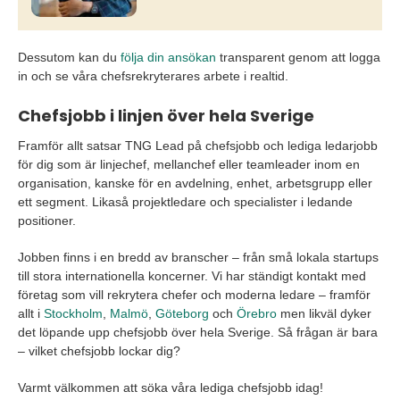
Dessutom kan du
följa din ansökan
transparent genom att logga
in och se våra chefsrekryterares arbete i realtid.
Chefsjobb i linjen över hela Sverige
Framför allt satsar TNG Lead på chefsjobb och lediga ledarjobb
för dig som är linjechef, mellanchef eller teamleader inom en
organisation, kanske för en avdelning, enhet, arbetsgrupp eller
ett segment. Likaså projektledare och specialister i ledande
positioner.
Jobben finns i en bredd av branscher – från små lokala startups
till stora internationella koncerner. Vi har ständigt kontakt med
företag som vill rekrytera chefer och moderna ledare – framför
allt i
Stockholm
,
Malmö
,
Göteborg
och
Örebro
men likväl dyker
det löpande upp chefsjobb över hela Sverige. Så frågan är bara
– vilket chefsjobb lockar dig?
Varmt välkommen att söka våra lediga chefsjobb idag!