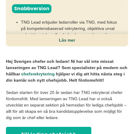
Snabbversion
TNG Lead erbjuder ledarroller via TNG, med fokus
på kompetensbaserad rekrytering, objektiva urval
och rätt match mellan ledarskap, uppdrag och
Läs mer
organisation.
Rätt chefsrekrytering påverkar både resultat, kultur
och medarbetarnas engagemang, medan fel match
Hej Sveriges chefer och ledare! Ni har väl inte missat
riskerar att bromsa utveckling och skapa kostsamma
lanseringen av TNG Lead? Som specialister på modern och
omstarter.
hållbar
chefsrekrytering
hjälper vi dig att hitta nästa steg i
din karriär och nytt chefsjobb. Helt fördomsfritt!
Som chef behöver du tydliggöra ditt ledarskap, dina
drivkrafter och din förändringsförmåga samt välja
Sedan starten för över 20 år sedan har TNG rekryterat chefer
arbetsgivare som matchar ditt sätt att leda.
fördomsfritt. Med lanseringen av TNG Lead har vi också
utvecklat en separat sektion på hemsidan för lediga chefsjobb –
allt för att skapa en så bra kandidatupplevelse som möjligt för
dig som är chef eller ledare.