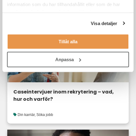
information som du har tillhandahållit eller som de har
samlat in när du har använt deras tjänster.
Ledarrekrytering
,
TNG success stories
Visa detaljer
Tillåt alla
Anpassa
Caseintervjuer inom rekrytering – vad,
hur och varför?
Din karriär
,
Söka jobb