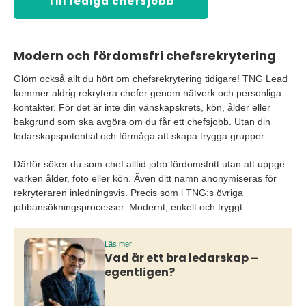
Till lediga chefsjobb
Modern och fördomsfri chefsrekrytering
Glöm också allt du hört om chefsrekrytering tidigare! TNG Lead
kommer aldrig rekrytera chefer genom nätverk och personliga
kontakter. För det är inte din vänskapskrets, kön, ålder eller
bakgrund som ska avgöra om du får ett chefsjobb. Utan din
ledarskapspotential och förmåga att skapa trygga grupper.
Därför söker du som chef alltid jobb fördomsfritt utan att uppge
varken ålder, foto eller kön. Även ditt namn anonymiseras för
rekryteraren inledningsvis. Precis som i TNG:s övriga
jobbansökningsprocesser. Modernt, enkelt och tryggt.
Läs mer
Vad är ett bra ledarskap –
egentligen?