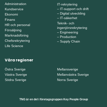
Administration
IT-rekrytering
–
IT-support och drift
Kundservice
–
Digital utveckling
Ekonomi
–
IT-säkerhet
Finans
Teknik- och
HR och personal
ingenjörsrekrytering
Försäljning
–
Engineering
Marknadsföring
–
Production
Chefsrekrytering
–
Supply Chain
Life Science
Våra regioner
Östra Sverige
Mellansverige
Västra Sverige
Mellanvästra Sverige
Södra Sverige
Norra Sverige
TNG är en del i företagsgruppen Key People Group