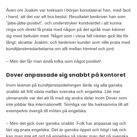
Även om Joakim var tveksam i början konstaterar han, med facit
i hand, att det var ett bra beslut. Resultatet beskriver han som
”jätte-jätte-positivt”, och understryker kundvärdet i att kunna
ringa och direkt få prata med någon på det språk man känner
sig mest bekväm med. Något som i vissa fall nästan gick lite för
långt, skrattar Joakim, och beskriver kunder som ville prata med
kundtjänstmedarbetarna om allt mellan himmel och jord.
– Men det får man ändå tolka som något positivt!
Dover anpassade sig snabbt på kontoret
Inom teamet på kundtjänstavdelningen lärde sig alla ganska
snabbt att fritt växla mellan svenska och engelska. Lite mer
utmanande var det att få med sig andra delar inom Dover som
inte jobbar lika internationellt. Somliga var lite tveksamma till att
exempelvis övergå till möten på engelska.
– Men det gick över ganska snabbt. Folk har anpassat sig och
lärt sig prata engelska. Det är ganska öppet och högt i tak och
kan man inte ett ord på engelska så säger man det på svenska.