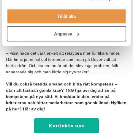
sitter i en internationell miljö, och Joakim har full förståelse för
att det innebär en större ansträngning för företag som enbart
verkar på den svenska marknaden. Men en fråga man som
Tillåt alla
rekryterande chef ändå kan ställa sig är: ”Är det verkligen
livsviktigt att en person i den här rollen kan svenska? Kan det
Anpassa
finnas andra kompetenser, exempelvis kunskaper i andra språk,
som är viktigare?”
– Visst hade det varit enkelt att rekrytera mer för fikarummet.
Här finns ju en hel del fördomar som man på Dover valt att
bortse från. Och kontentan är att det blev inga problem, folk
anpassade sig och man lärde sig nya saker!
Vill du också bredda urvalet och hitta rätt kompetens –
utan att fastna i gamla krav? TNG hjälper dig att se på
kompetens på nya sätt. Vi breddar bilden, vrider på
kriterierna och hittar medarbetare som gör skillnad. Nyfiken
på hur? Hör av dig!
Kontakta oss