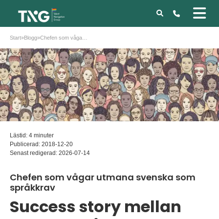
Start
»
Blogg
»
Chefen som vågar utmana svenska som språkkrav
Lästid: 4 minuter
Publicerad:
2018-12-20
Senast redigerad:
2026-07-14
Chefen som vågar utmana svenska som
språkkrav
Success story mellan