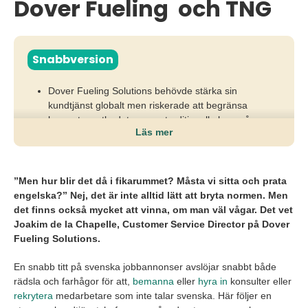
Dover Fueling och TNG
Snabbversion
Dover Fueling Solutions behövde stärka sin
kundtjänst globalt men riskerade att begränsa
kompetensutbudet genom traditionella krav på
Läs mer
svenska som arbetsspråk.
Tillsammans med TNG omdefinierade chefen
språkkraven och fokuserade i stället på engelska och
”Men hur blir det då i fikarummet? Måsta vi sitta och prata
kundernas lokala språk i rekrytering och
engelska?”
Nej, det är inte alltid lätt att bryta normen. Men
konsulttillsättning.
det finns också mycket att vinna, om man väl vågar. Det vet
Joakim de la Chapelle, Customer Service Director på Dover
Resultatet blev bättre kundrelationer, bredare
Fueling Solutions.
kandidatbas, ökad mångfald och ett team som
skapade större affärsvärde genom språklig och
En snabb titt på svenska jobbannonser avslöjar snabbt både
kulturell träffsäkerhet.
rädsla och farhågor för att,
bemanna
eller
hyra in
konsulter eller
rekrytera
medarbetare som inte talar svenska. Här följer en