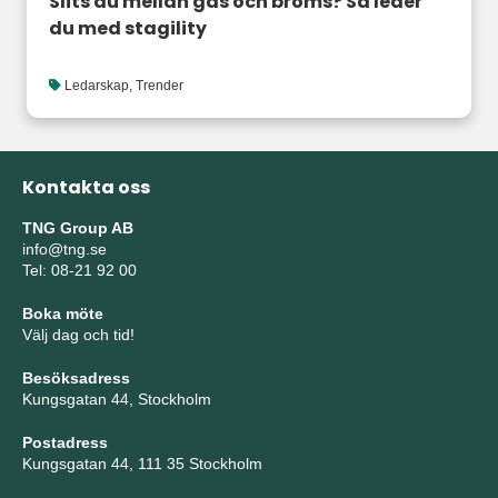
Slits du mellan gas och broms? Så leder
du med stagility
Ledarskap
,
Trender
Kontakta oss
TNG Group AB
info@tng.se
Tel: 08-21 92 00
Boka möte
Välj dag och tid!
Besöksadress
Kungsgatan 44, Stockholm
Postadress
Kungsgatan 44, 111 35 Stockholm