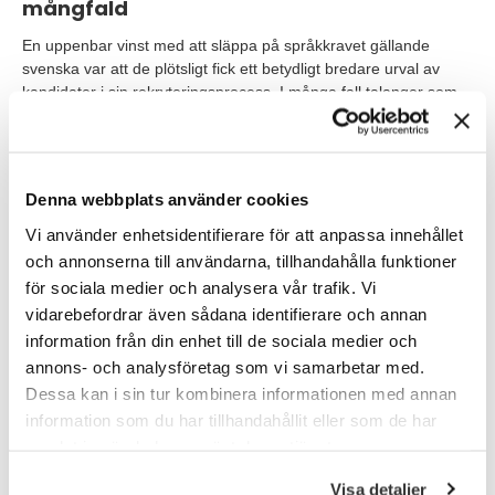
mångfald
En uppenbar vinst med att släppa på språkkravet gällande
svenska var att de plötsligt fick ett betydligt bredare urval av
kandidater i sin rekryteringsprocess. I många fall talanger som
de annars inte hade kommit i kontakt med. Har kandidaten bara
rätt språkkunskaper och attityd så duger det bra, och man
begränsar sig därmed inte på samma sätt.
Denna webbplats använder cookies
Att hitta personer som matchade Dovers språkkrav har aldrig
heller varit något problem, utan TNG har hela tiden snabbt hittat
Vi använder enhetsidentifierare för att anpassa innehållet
kvalificerade konsulter. Malmö som region tror Joakim dessutom
och annonserna till användarna, tillhandahålla funktioner
är särskilt gynnsam, med tanke på hur många olika språk som
för sociala medier och analysera vår trafik. Vi
talas där.
vidarebefordrar även sådana identifierare och annan
information från din enhet till de sociala medier och
annons- och analysföretag som vi samarbetar med.
Som företag bör man ta tillvara på den
Dessa kan i sin tur kombinera informationen med annan
kompetens och de kulturer som finns
lokalt.
information som du har tillhandahållit eller som de har
samlat in när du har använt deras tjänster.
Att utmana kravet på svenska är givetvis enklare om man redan
Visa detaljer