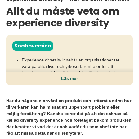
Allt du måste veta om
experience diversity
Snabbversion
Experience diversity innebär att organisationer tar
vara på olika livs- och yrkeserfarenheter för att
bredda perspektiv, stärka problemlösning och skapa
Läs mer
bättre affärsbeslut.
Utan erfarenhetsmångfald riskerar team att tänka
likadant, missa innovation och fatta sämre beslut i en
Har du någonsin använt en produkt och irriterat undrat hur
föränderlig omvärld.
tillverkaren kan ha missat ett uppenbart problem eller
möjlig förbättring? Kanske beror det på att det saknas så
Organisationer behöver rekrytera kompetensbaserat,
kallad diversity experience hos företaget bakom produkten.
utmana snäva kravprofiler och värdera potential och
Här berättar vi vad det är och varför du som chef inte har
erfarenhet lika högt som formell bakgrund.
råd att missa detta när du rekryterar.