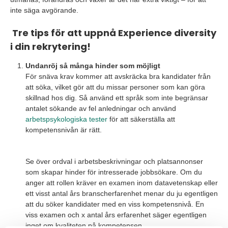
inte säga avgörande.
Tre tips för att uppnå Experience diversity
i din rekrytering!
Undanröj så många hinder som möjligt
För snäva krav kommer att avskräcka bra kandidater från
att söka, vilket gör att du missar personer som kan göra
skillnad hos dig. Så använd ett språk som inte begränsar
antalet sökande av fel anledningar och använd
arbetspsykologiska tester
för att säkerställa att
kompetensnivån är rätt.
Se över ordval i arbetsbeskrivningar och platsannonser
som skapar hinder för intresserade jobbsökare. Om du
anger att rollen kräver en examen inom datavetenskap eller
ett visst antal års branscherfarenhet menar du ju egentligen
att du söker kandidater med en viss kompetensnivå. En
viss examen och x antal års erfarenhet säger egentligen
inget om kvaliteten på kompetensen.