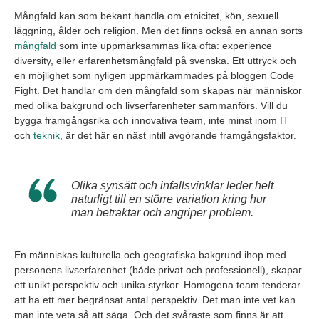
Mångfald kan som bekant handla om etnicitet, kön, sexuell
läggning, ålder och religion. Men det finns också en annan sorts
mångfald
som inte uppmärksammas lika ofta: experience
diversity, eller erfarenhetsmångfald på svenska. Ett uttryck och
en möjlighet som nyligen uppmärkammades på bloggen Code
Fight. Det handlar om den mångfald som skapas när människor
med olika bakgrund och livserfarenheter sammanförs. Vill du
bygga framgångsrika och innovativa team, inte minst inom
IT
och
teknik
, är det här en näst intill avgörande framgångsfaktor.
Olika synsätt och infallsvinklar leder helt
naturligt till en större variation kring hur
man betraktar och angriper problem.
En människas kulturella och geografiska bakgrund ihop med
personens livserfarenhet (både privat och professionell), skapar
ett unikt perspektiv och unika styrkor. Homogena team tenderar
att ha ett mer begränsat antal perspektiv. Det man inte vet kan
man inte veta så att säga. Och det svåraste som finns är att