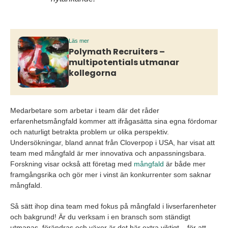
Läs mer
Polymath Recruiters –
multipotentials utmanar
kollegorna
Medarbetare som arbetar i team där det råder
erfarenhetsmångfald kommer att ifrågasätta sina egna fördomar
och naturligt betrakta problem ur olika perspektiv.
Undersökningar, bland annat från Cloverpop i USA, har visat att
team med mångfald är mer innovativa och anpassningsbara.
Forskning visar också att företag med
mångfald
är både mer
framgångsrika och gör mer i vinst än konkurrenter som saknar
mångfald.
Så sätt ihop dina team med fokus på mångfald i livserfarenheter
och bakgrund! Är du verksam i en bransch som ständigt
utmanas, förändras och växer är det här extra viktigt – för att