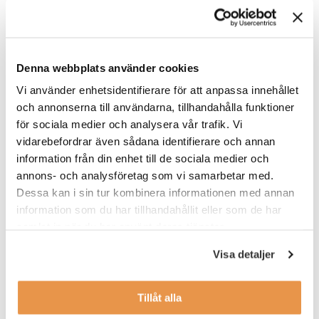
Använd en kompetensbaserad rekryteringsmetodik
Denna webbplats använder cookies
Syftet är förstås att noggrant undersöka vilken kandidat
som faktiskt har bäst förutsättningar att lyckas i sin nya roll.
Vi använder enhetsidentifierare för att anpassa innehållet
För att lyckas behöver du tydligt definiera vilken
kompetens
och annonserna till användarna, tillhandahålla funktioner
som efterfrågas. Akta dig bara för att skriva en lång
för sociala medier och analysera vår trafik. Vi
önskelista med orealistiska krav.
vidarebefordrar även sådana identifierare och annan
information från din enhet till de sociala medier och
Därefter ska du ha den definitionen för ögonen genom hela
annons- och analysföretag som vi samarbetar med.
rekryteringen – från behovsanalysen, via urvalsarbetet med
Dessa kan i sin tur kombinera informationen med annan
intervjuer och referenstagning fram till den slutliga
information som du har tillhandahållit eller som de har
utvärderingen – utan att bli distraherad av andra faktorer.
samlat in när du har använt deras tjänster.
Det här sätter kompetensen framför subjektiva åsikter om
ålder, kön, namn, fritidsintressen, lärosäte och
Visa detaljer
språkkunskap.
Tillåt alla
Bredda din rekryteringsbas