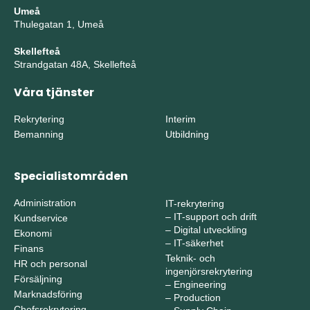
Umeå
Thulegatan 1, Umeå
Skellefteå
Strandgatan 48A, Skellefteå
Våra tjänster
Rekrytering
Interim
Bemanning
Utbildning
Specialistområden
Administration
IT-rekrytering
–
IT-support och drift
Kundservice
–
Digital utveckling
Ekonomi
–
IT-säkerhet
Finans
Teknik- och
HR och personal
ingenjörsrekrytering
Försäljning
–
Engineering
Marknadsföring
–
Production
Chefsrekrytering