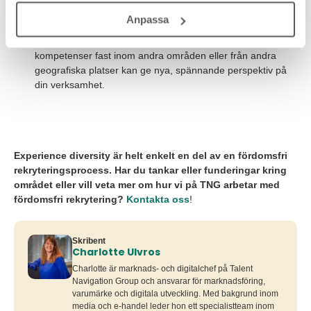
Rekrytera med ett brett perspektiv. Även en kandidat som
Anpassa
inte passar din bild av den perfekta medarbetaren med ”rätt
bakgrund” kan var rätt. Kandidater med motsvarande
kompetenser fast inom andra områden eller från andra
geografiska platser kan ge nya, spännande perspektiv på
din verksamhet.
Experience diversity är helt enkelt en del av en fördomsfri
rekryteringsprocess. Har du tankar eller funderingar kring
området eller vill veta mer om hur vi på TNG arbetar med
fördomsfri rekrytering?
Kontakta oss
!
Skribent
Charlotte Ulvros
Charlotte är marknads- och digitalchef på Talent
Navigation Group och ansvarar för marknadsföring,
varumärke och digitala utveckling. Med bakgrund inom
media och e-handel leder hon ett specialistteam inom