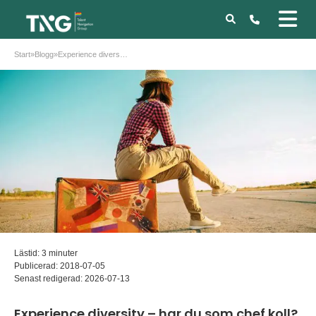
Start
»
Blogg
»
Experience diversity – har du som chef koll?
Lästid: 3 minuter
Publicerad:
2018-07-05
Senast redigerad:
2026-07-13
Experience diversity – har du som chef koll?