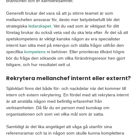
branschen och er kärnverksamhet.
Generellt brukar det vara så att ju större teamet är som
mellanchefen ansvarar för, desto mer betydelsefullt blir det
strategiska
ledarskapet
. Vet du vad som är viktigast för ditt
företag brukar du också veta vad du ska leta efter. Är det så att
spetskompetens är viktigt kanske någon av era specialister
internt kan sitta med på intervjun och ställa frågor utifrån den
specifika
kompetens
ni behöver. Eller prioriteras tillväxt högre
bör du fråga den sökande om vilka förändringsresor hen gjort
tidigare, och hur resultatet sett ut.
Rekrytera mellanchef internt eller externt?
Självklart finns det både för- och nackdelar när det kommer till
intern och extern rekrytering. En fördel med att rekrytera internt
är att anställa någon med befintlig erfarenhet från
verksamheten. Då får du en person med kunskap om
organisationen och som vet vilka mål som är satta.
Samtidigt är det lika angeläget att våga gå utanför sina
referensramar och ta in någon som skulle kunna komplettera