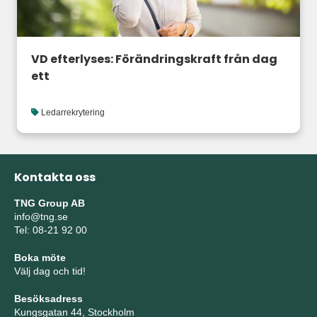
VD efterlyses: Förändringskraft från dag
ett
Ledarrekrytering
Kontakta oss
TNG Group AB
info@tng.se
Tel: 08-21 92 00
Boka möte
Välj dag och tid!
Besöksadress
Kungsgatan 44, Stockholm