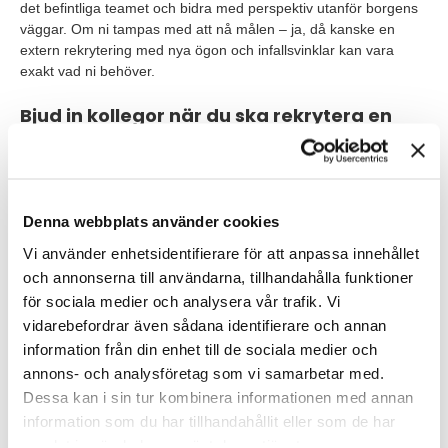
det befintliga teamet och bidra med perspektiv utanför borgens
väggar. Om ni tampas med att nå målen – ja, då kanske en
extern rekrytering med nya ögon och infallsvinklar kan vara
exakt vad ni behöver.
Bjud in kollegor när du ska rekrytera en
mellanchef
Hur ser teamet ut i dagsläget? Fundera över vilka
personlighetsdrag som finns för att öka chanserna att chefens
egenskaper kompletterar med resten av teamet. Vilka
Denna webbplats använder cookies
utmaningar har funnits med tidigare mellanchefer, finns det
Vi använder enhetsidentifierare för att anpassa innehållet
några egenskaper som saknats eller som varit extra
och annonserna till användarna, tillhandahålla funktioner
uppskattade? I många rekryteringar kan det vara fördelaktigt om
för sociala medier och analysera vår trafik. Vi
befintliga medarbetare får vara med i början av
rekryteringsprocessen där de själva får komma med input.
vidarebefordrar även sådana identifierare och annan
information från din enhet till de sociala medier och
Behöver du stöd på vägen? Hör av dig till oss på TNG Lead
annons- och analysföretag som vi samarbetar med.
så berättar vi mer om hur vi kan hjälpa till med
Dessa kan i sin tur kombinera informationen med annan
chefsrekrytering och interim av melanchefer, i hela Sverige.
information som du har tillhandahållit eller som de har
samlat in när du har använt deras tjänster.