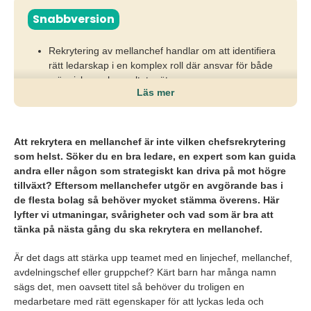
Snabbversion
Rekrytering av mellanchef handlar om att identifiera
rätt ledarskap i en komplex roll där ansvar för både
människor och resultat möts.
Läs mer
Fel val riskerar otydligt ledarskap, svåra beslut som
skjuts upp och minskad motivation i teamet, vilket
direkt påverkar prestation och långsiktiga
Att rekrytera en mellanchef är inte vilken chefsrekrytering
affärsresultat.
som helst. Söker du en bra ledare, en expert som kan guida
andra eller någon som strategiskt kan driva på mot högre
Organisationer behöver kartlägga rollens krav,
tillväxt? Eftersom mellanchefer utgör en avgörande bas i
prioritera rätt egenskaper, involvera teamet och tidigt
de flesta bolag så behöver mycket stämma överens. Här
mäta ledarskapsförmåga för att skapa en hållbar och
lyfter vi utmaningar, svårigheter och vad som är bra att
träffsäker rekrytering.
tänka på nästa gång du ska rekrytera en mellanchef.
Är det dags att stärka upp teamet med en linjechef, mellanchef,
avdelningschef eller gruppchef? Kärt barn har många namn
sägs det, men oavsett titel så behöver du troligen en
medarbetare med rätt egenskaper för att lyckas leda och