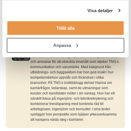
Få hjälp att rekrytera rätt
Visa detaljer
mellanchef idag!
Tillåt alla
Anpassa
Skribent
Hanna Flink
Hanna är content manager på Talent Navigation Group
och ansvarar för att utveckla innehåll som stärker TNG:s
kommunikation och varumärke. Med bakgrund från
utbildnings- och byggsektorn har hon god insikt i hur
kompetensbehov uppstår och förändras i olika
branscher. På TNG:s insiktsblogg skriver Hanna om
karriärfrågor, ledarskap, samt de utmaningar som
kunder och kandidater möter i sin vardag. Hon har ett
särskilt fokus på ingenjörs- och teknikrekrytering och
kombinerar trendspaning med konkreta råd till
arbetsgivare, ingenjörer och konsulter. I sina texter
synliggör hon perspektiv som hjälper yrkesverksamma
att navigera nästa steg i karriären.