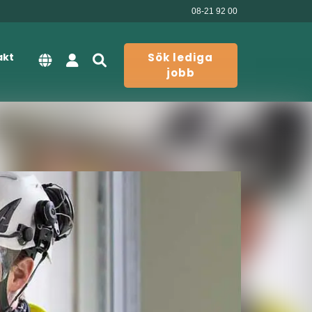
08-21 92 00
akt
Sök lediga
jobb