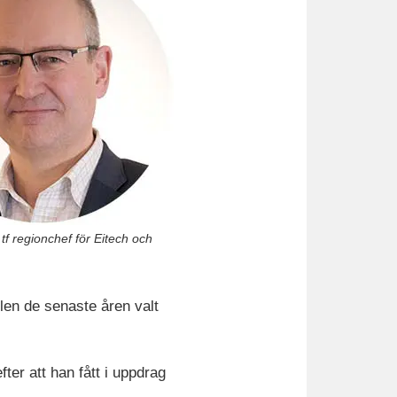
f regionchef för Eitech och
llen de senaste åren valt
er att han fått i uppdrag