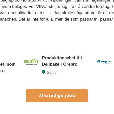
 begrep och förstod VINCI
värderingar. Vad som egentligen är
inom bolaget. För VINCI skiljer sig lite från andra företag.
ar, om solidaritet och tillit. Jag skulle säga att det är ett 
ranschen. Det är inte för alla, men de som passar in, passar 
Produktionschef till
hef inom
Delibake i Örebro
orn
Örebro
Alla lediga jobb