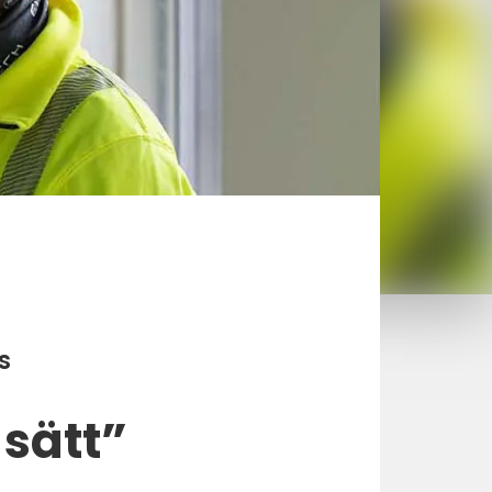
s
 sätt”