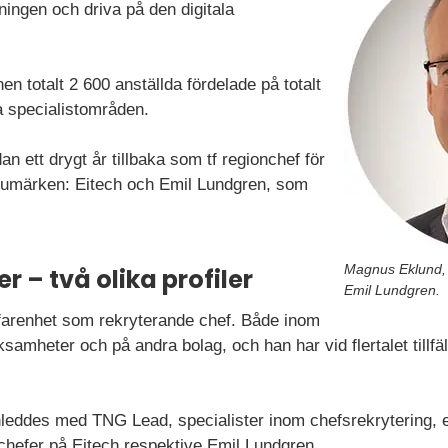
ningen och driva på den digitala
en totalt 2 600 anställda fördelade på totalt
a specialistområden.
 ett drygt år tillbaka som tf regionchef för
rumärken: Eitech och Emil Lundgren, som
Magnus Eklund, t
 – två olika profiler
Emil Lundgren.
arenhet som rekryterande chef. Både inom
amheter och på andra bolag, och han har vid flertalet tillfä
leddes med TNG Lead, specialister inom chefsrekrytering, eft
tschefer på Eitech respektive Emil Lundgren.