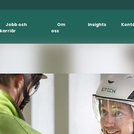
Jobb och
Om
Insights
Kont
karriär
oss