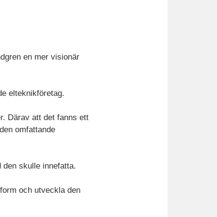
dgren en mer visionär
de elteknikföretag.
. Därav att det fanns ett
n den omfattande
 den skulle innefatta.
ttform och utveckla den