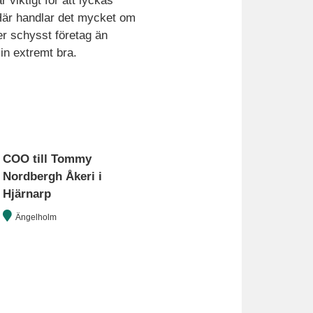
 viktigt för att lyckas
 Här handlar det mycket om
mer schysst företag än
in extremt bra.
COO till Tommy
Nordbergh Åkeri i
Hjärnarp
Ängelholm