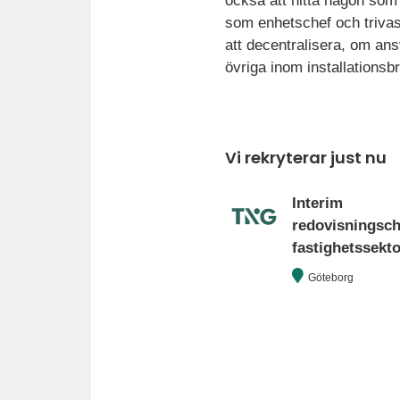
också att hitta någon som
som enhetschef och trivas 
att decentralisera, om ansv
övriga inom installationsb
Vi rekryterar just nu
Interim
redovisningsc
fastighetssekt
Göteborg