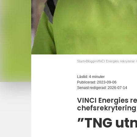
Start
»
Blogg
»
Lästid: 4 minuter
Publicerad:
2023-09-06
Senast redigerad:
2026-07-14
VINCI Energies r
chefsrekrytering
”TNG utm