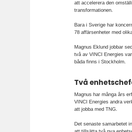
att accelerera den omställ
transformationen.
Bara i Sverige har koncern
78 affärsenheter med olik
Magnus Eklund jobbar sedan
två av VINCI Energies va
båda finns i Stockholm.
Två enhetschefer
Magnus har många års erf
VINCI Energies andra verks
att jobba med TNG.
Det senaste samarbetet in
att tillsätta två nya enhe