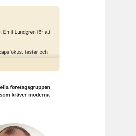
h Emil Lundgren för att
apsfokus, tester och
edare som matchar både
ella företagsgruppen
r som kräver moderna