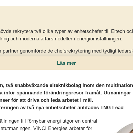
vde rekrytera två olika typer av enhetschefer till Eitech oc
ändring och moderna affärsmodeller i energiomställningen.
artner genomförde de chefsrekrytering med tydligt ledarsk
anade kravbilder och fördjupade urvalet.
Läs mer
re kvalitet i kandidatfältet, tryggare beslutsunderlag och l
deringar och framtida utvecklingsbehov.
n, två snabbväxande elteknikbolag inom den multination
da inför spännande förändringsresor framåt. Utmaninga
ser för att driva och leda arbetet i mål.
teringen av två nya enhetschefer anlitades TNG Lead.
ningen till förnybar energi utgör en central
imatutmaningen. VINCI Energies arbetar för