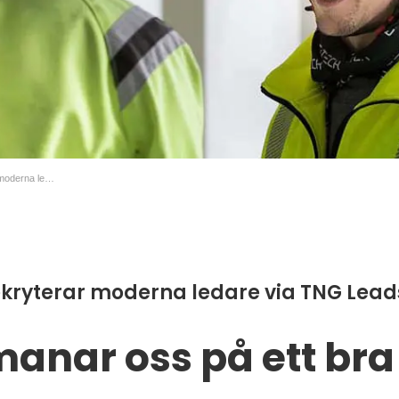
VINCI Energies rekryterar moderna ledare via TNG Leads chefsrekrytering
ekryterar moderna ledare via TNG Lead
anar oss på ett bra