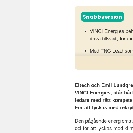
Snabbversion
VINCI Energies behö
driva tillväxt, för
Med TNG Lead som p
en metodik som utm
Resultatet blev hög
VINCI Energies vär
Eitech och Emil Lundgre
VINCI Energies, står bå
ledare med rätt kompeten
För att lyckas med rekry
Den pågående energiomställ
del för att lyckas med kl