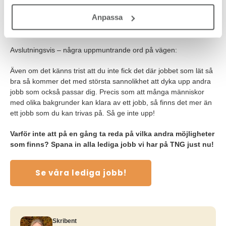
Om du ser till helheten och fortfarande inte förstår varför din
Anpassa
ansökan inte matchade jobbet och faktiskt vill veta, så hör av dig
till rekryteraren.
Avslutningsvis – några uppmuntrande ord på vägen:
Även om det känns trist att du inte fick det där jobbet som lät så
bra så kommer det med största sannolikhet att dyka upp andra
jobb som också passar dig. Precis som att många människor
med olika bakgrunder kan klara av ett jobb, så finns det mer än
ett jobb som du kan trivas på. Så ge inte upp!
Varför inte att på en gång ta reda på vilka andra möjligheter
som finns? Spana in alla lediga jobb vi har på TNG just nu!
Se våra lediga jobb!
Skribent