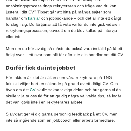
ansökningsprocess ringa rekryteraren och fråga vad du kan
justera i ditt CV? Tipset går att hitta på många sajter som
handlar om
karriär
och jobbsökande – och det är inte ett dåligt
förslag i sig. Du förtjänar att få veta varför du inte gick vidare i
rekryteringsprocessen, oavsett om du blev kallad på intervju
eller inte.
Men om du hör av dig så måste du också vara inställd på få ett
ärligt svar – ett svar som allt för ofta inte alls handlar om ditt CV.
Därför fick du inte jobbet
För faktum är: det är sällan som våra rekryterare på TNG
faktiskt väljer bort en sökande på grund av ett dåligt CV. Och
även om ditt
CV
skulle sakna viktiga delar, och hur gärna vi än
skulle vilja ta oss tid för att ge dig några väl valda tips, så ingår
det vanligtvis inte i en rekryterares arbete.
Självklart ger vi dig gärna personlig feedback på ett CV, men
inte så ingående som en jobbcoach eller arbetsförmedlare.