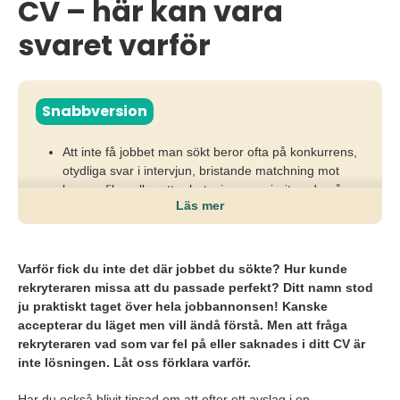
CV – här kan vara
svaret varför
Snabbversion
Att inte få jobbet man sökt beror ofta på konkurrens,
otydliga svar i intervjun, bristande matchning mot
kravprofilen eller att arbetsgivaren prioriterade någon
Läs mer
med mer relevant erfarenhet.
Utan återkoppling och reflektion från arbetsgivaren
riskerar du att upprepa samma misstag och fastna i
Varför fick du inte det där jobbet du sökte? Hur kunde
ett ineffektivt jobbsökande.
rekryteraren missa att du passade perfekt? Ditt namn stod
ju praktiskt taget över hela jobbannonsen! Kanske
Genom att be om feedback, analysera processen
accepterar du läget men vill ändå förstå. Men att fråga
och justera hur du presenterar din kompetens ökar
rekryteraren vad som var fel på eller saknades i ditt CV är
du träffsäkerheten i kommande ansökningar.
inte lösningen. Låt oss förklara varför.
Har du också blivit tipsad om att efter ett avslag i en