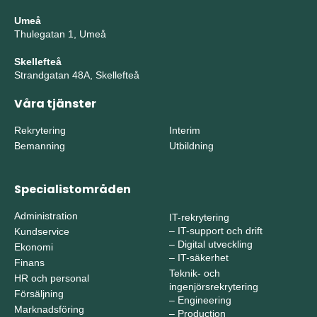
Umeå
Thulegatan 1, Umeå
Skellefteå
Strandgatan 48A, Skellefteå
Våra tjänster
Rekrytering
Interim
Bemanning
Utbildning
Specialistområden
Administration
IT-rekrytering
–
IT-support och drift
Kundservice
–
Digital utveckling
Ekonomi
–
IT-säkerhet
Finans
Teknik- och
HR och personal
ingenjörsrekrytering
Försäljning
–
Engineering
Marknadsföring
–
Production