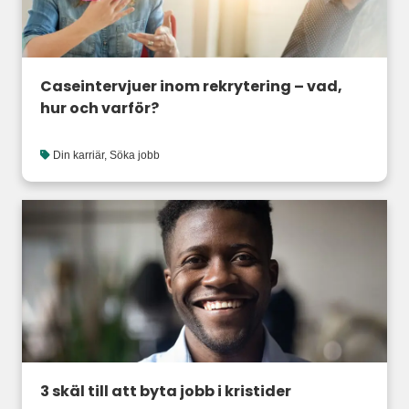
Caseintervjuer inom rekrytering – vad,
hur och varför?
Din karriär
,
Söka jobb
3 skäl till att byta jobb i kristider