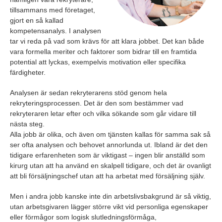
tillsammans med företaget,
gjort en så kallad
kompetensanalys. I analysen
tar vi reda på vad som krävs för att klara jobbet. Det kan både
vara formella meriter och faktorer som bidrar till en framtida
potential att lyckas, exempelvis motivation eller specifika
färdigheter.
Analysen är sedan rekryterarens stöd genom hela
rekryteringsprocessen. Det är den som bestämmer vad
rekryteraren letar efter och vilka sökande som går vidare till
nästa steg.
Alla jobb är olika, och även om tjänsten kallas för samma sak så
ser ofta analysen och behovet annorlunda ut. Ibland är det den
tidigare erfarenheten som är viktigast – ingen blir anställd som
kirurg utan att ha använd en skalpell tidigare, och det är ovanligt
att bli försäljningschef utan att ha arbetat med försäljning själv.
Men i andra jobb kanske inte din arbetslivsbakgrund är så viktig,
utan arbetsgivaren lägger större vikt vid personliga egenskaper
eller förmågor som logisk slutledningsförmåga,