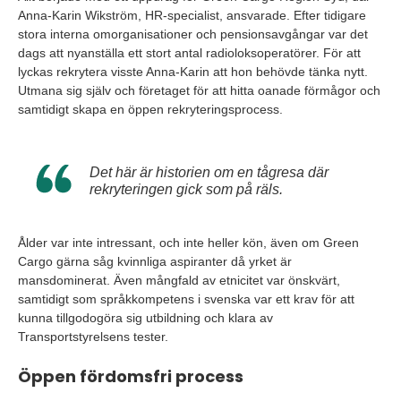
Anna-Karin Wikström, HR-specialist, ansvarade. Efter tidigare
stora interna omorganisationer och pensionsavgångar var det
dags att nyanställa ett stort antal radioloksoperatörer. För att
lyckas rekrytera visste Anna-Karin att hon behövde tänka nytt.
Utmana sig själv och företaget för att hitta oanade förmågor och
samtidigt skapa en öppen rekryteringsprocess.
Det här är historien om en tågresa där
rekryteringen gick som på räls.
Ålder var inte intressant, och inte heller kön, även om Green
Cargo gärna såg kvinnliga aspiranter då yrket är
mansdominerat. Även mångfald av etnicitet var önskvärt,
samtidigt som språkkompetens i svenska var ett krav för att
kunna tillgodogöra sig utbildning och klara av
Transportstyrelsens tester.
Öppen fördomsfri process