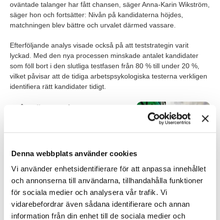
oväntade talanger har fått chansen, säger Anna-Karin Wikström,
säger hon och fortsätter: Nivån på kandidaterna höjdes,
matchningen blev bättre och urvalet därmed vassare.
Efterföljande analys visade också på att teststrategin varit
lyckad. Med den nya processen minskade antalet kandidater
som föll bort i den slutliga testfasen från 80 % till under 20 %,
vilket påvisar att de tidiga arbetspsykologiska testerna verkligen
identifiera rätt kandidater tidigt.
Från lärare till
radioloksoperatör
Rekryteringsprocessen
uppskattades också av
Denna webbplats använder cookies
kandidaterna. Och det dök upp
Vi använder enhetsidentifierare för att anpassa innehållet
många oväntade kandidater som
hade fallenhet och potential. Bland
och annonserna till användarna, tillhandahålla funktioner
annat en före detta yogainstruktör,
för sociala medier och analysera vår trafik. Vi
en sjöman och så högstadieläraren Tom Brnelic.
vidarebefordrar även sådana identifierare och annan
information från din enhet till de sociala medier och
Han googlade ”växlingsarbete” och kom av en slump till Green