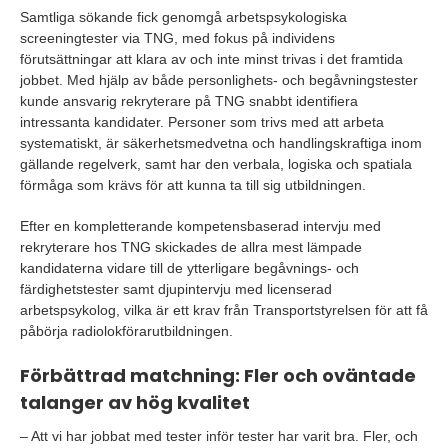
Samtliga sökande fick genomgå arbetspsykologiska
screeningtester via TNG, med fokus på individens
förutsättningar att klara av och inte minst trivas i det framtida
jobbet. Med hjälp av både personlighets- och begåvningstester
kunde ansvarig rekryterare på TNG snabbt identifiera
intressanta kandidater. Personer som trivs med att arbeta
systematiskt, är säkerhetsmedvetna och handlingskraftiga inom
gällande regelverk, samt har den verbala, logiska och spatiala
förmåga som krävs för att kunna ta till sig utbildningen.
Efter en kompletterande kompetensbaserad intervju med
rekryterare hos TNG skickades de allra mest lämpade
kandidaterna vidare till de ytterligare begåvnings- och
färdighetstester samt djupintervju med licenserad
arbetspsykolog, vilka är ett krav från Transportstyrelsen för att få
påbörja radiolokförarutbildningen.
Förbättrad matchning: Fler och oväntade
talanger av hög kvalitet
– Att vi har jobbat med tester inför tester har varit bra. Fler, och