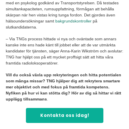
med en psykolog godkänd av Transportstyrelsen. Då testades
simultankapaciteten, rumsuppfattning, förmågan att behålla
skärpan när hen vistas kring tunga fordon. Det gjordes även
hälsoundersökningar samt
bakgrundskontroller
på
slutkandidaterna.
– Via TNGs process hittade vi nya och oväntade som annars
kanske inte ens hade känt till jobbet eller att de var utmärkta
kandidater för tjänsten, säger Anna-Karin Wikström och avslutar:
TNG har hjälpt oss på ett mycket proffsigt sätt att hitta våra
framtida radioloksoperatörer.
Vill du också växla upp rekryteringen och hitta potentialen
som många missar? TNG hjälper dig att rekrytera smartare
mer objektivt och med fokus på framtida kompetens.
Nyfiken på hur vi kan stötta dig? Hör av dig så hittar vi rätt
upplägg tillsammans
.
Kontakta oss idag!