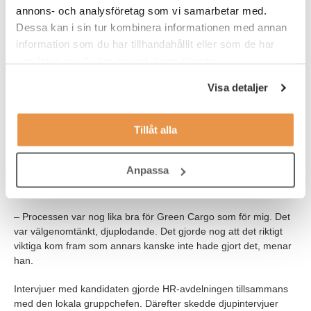
annons- och analysföretag som vi samarbetar med.
Cargos jobb på TNGs hemsida. Tåg har alltid intresserat honom
Dessa kan i sin tur kombinera informationen med annan
men sett till sin CV trodde han inte själv att hans profil skulle
information som du har tillhandahållit eller som de har
vara aktuell. Tom är utbildad lärare i tyska och franska och har
jobbat många år på högstadiet.
samlat in när du har använt deras tjänster.
– Jag var 48 år och trodde nog att jag kom sist i högen, trots att
Visa detaljer
jag hade viss erfarenhet av spårverksamhet från studietiden.
Men det finns nog många positiva egenskaper med att vara lite
Tillåt alla
äldre för just det här jobbet. Du har erfarenhet och ett lugn.
Tom Brnelic sökte tjänsten. Han gick igenom test efter test,
Anpassa
intervju efter intervju. Han gillade det av en enkel anledning. Det
kändes seriöst.
– Processen var nog lika bra för Green Cargo som för mig. Det
var välgenomtänkt, djuplodande. Det gjorde nog att det riktigt
viktiga kom fram som annars kanske inte hade gjort det, menar
han.
Intervjuer med kandidaten gjorde HR-avdelningen tillsammans
med den lokala gruppchefen. Därefter skedde djupintervjuer