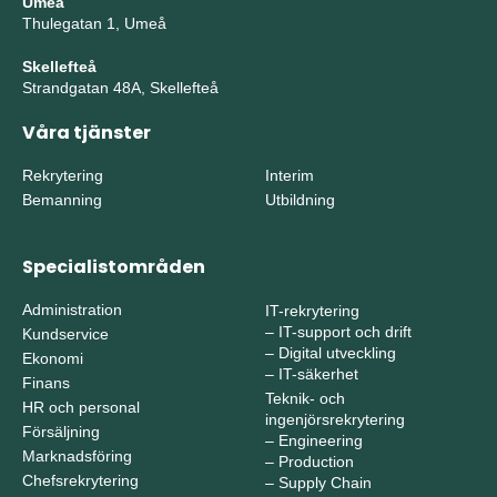
Umeå
Thulegatan 1, Umeå
Skellefteå
Strandgatan 48A, Skellefteå
Våra tjänster
Rekrytering
Interim
Bemanning
Utbildning
Specialistområden
Administration
IT-rekrytering
–
IT-support och drift
Kundservice
–
Digital utveckling
Ekonomi
–
IT-säkerhet
Finans
Teknik- och
HR och personal
ingenjörsrekrytering
Försäljning
–
Engineering
Marknadsföring
–
Production
Chefsrekrytering
–
Supply Chain