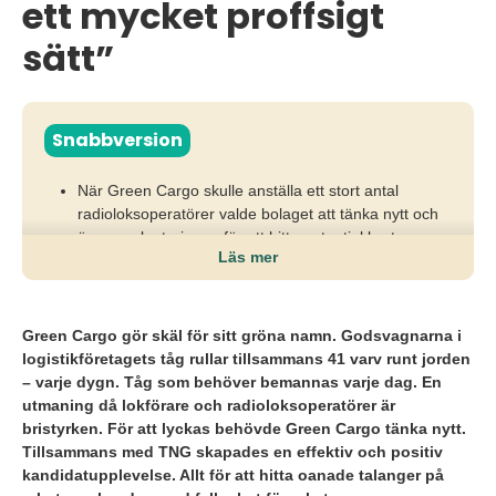
ett mycket proffsigt
sätt”
Snabbversion
När Green Cargo skulle anställa ett stort antal
radioloksoperatörer valde bolaget att tänka nytt och
öppna rekryteringen för att hitta potential bortom
Läs mer
traditionella profiler.
Alla som sökte fick chansen att genomföra
arbetspsykologiska screeningtester för att visa om de
Green Cargo gör skäl för sitt gröna namn. Godsvagnarna i
hade potential och fallenhet för yrket.
logistikföretagets tåg rullar tillsammans 41 varv runt jorden
– varje dygn. Tåg som behöver bemannas varje dag. En
Med TNG som partner rekryterade Green Cargo
utmaning då lokförare och radioloksoperatörer är
radioloksoperatörer på kompetens och potential
bristyrken. För att lyckas behövde Green Cargo tänka nytt.
samtidigt som de stärkte kandidatupplevelsen.
Tillsammans med TNG skapade
s en effektiv och positiv
kandidatupplevelse. Allt för att hitta oanade talanger på