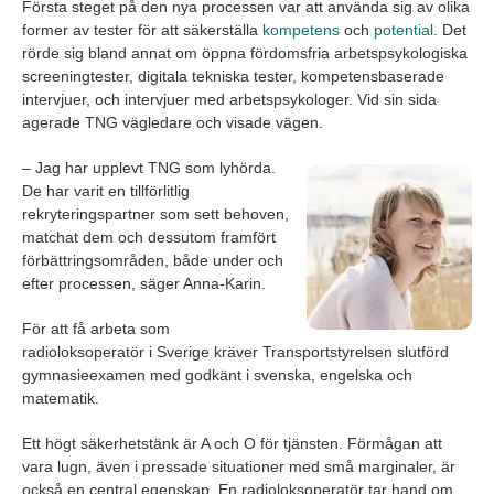
Första steget på den nya processen var att använda sig av olika
former av tester för att säkerställa
kompetens
och
potential
. Det
rörde sig bland annat om öppna fördomsfria arbetspsykologiska
screeningtester, digitala tekniska tester, kompetensbaserade
intervjuer, och intervjuer med arbetspsykologer. Vid sin sida
agerade TNG vägledare och visade vägen.
– Jag har upplevt TNG som lyhörda.
De har varit en tillförlitlig
rekryteringspartner som sett behoven,
matchat dem och dessutom framfört
förbättringsområden, både under och
efter processen, säger Anna-Karin.
För att få arbeta som
radioloksoperatör i Sverige kräver Transportstyrelsen slutförd
gymnasieexamen med godkänt i svenska, engelska och
matematik.
Ett högt säkerhetstänk är A och O för tjänsten. Förmågan att
vara lugn, även i pressade situationer med små marginaler, är
också en central egenskap. En radioloksoperatör tar hand om