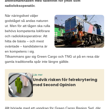
arbetsmarknaden med fallenhet för yrket som
radioloksoperatör.
När näringslivet väljer
godståget så andas naturen
ut. Men för att tågen ska rulla
behövs kompetenta lokförare
och radioloksoperatörer. Att
hitta de bästa – och mest
oväntade – kandidaterna är
en kompetens i sig.
Tillsammans gav sig Green Cargo och TNG ut på en resa där
gamla traditionella spår inte längre gällde.
Läs mer
Undvik risken för felrekrytering
med Second Opinion
Allt började med ett uppdrag för Green Cargo Region Syd, där