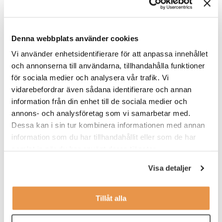
Denna webbplats använder cookies
Vi använder enhetsidentifierare för att anpassa innehållet
och annonserna till användarna, tillhandahålla funktioner
för sociala medier och analysera vår trafik. Vi
vidarebefordrar även sådana identifierare och annan
information från din enhet till de sociala medier och
Förändring på riktigt – från smärta till
annons- och analysföretag som vi samarbetar med.
genombrott
Dessa kan i sin tur kombinera informationen med annan
Hur leder du när förändringen gör ont? Britt Konnander,
information som du har tillhandahållit eller som de har
erfaren förändringsledare i TNG:s interimsnätverk, delar
samlat in när du har använt deras tjänster.
med sig av tre insiktsfulla …
Visa detaljer
Chefskap
,
Interim management
Tillåt alla