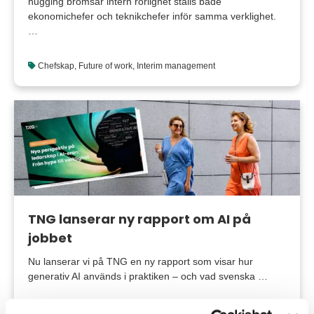
hugging bromsar intern rörlighet ställs både
ekonomichefer och teknikchefer inför samma verklighet.
…
Chefskap
,
Future of work
,
Interim management
TNG lanserar ny rapport om AI på
jobbet
Nu lanserar vi på TNG en ny rapport som visar hur
generativ AI används i praktiken – och vad svenska …
AI
,
Chefskap
,
Future of work