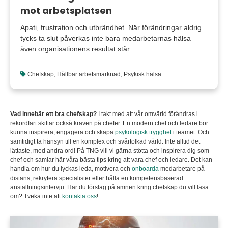
mot arbetsplatsen
Apati, frustration och utbrändhet. När förändringar aldrig
tycks ta slut påverkas inte bara medarbetarnas hälsa –
även organisationens resultat står …
Chefskap
,
Hållbar arbetsmarknad
,
Psykisk hälsa
Vad innebär ett bra chefskap?
I takt med att vår omvärld förändras i
rekordfart skiftar också kraven på chefer. En modern chef och ledare bör
kunna inspirera, engagera och skapa
psykologisk trygghet
i teamet. Och
samtidigt ta hänsyn till en komplex och svårtolkad värld. Inte alltid det
lättaste, med andra ord! På TNG vill vi gärna stötta och inspirera dig som
chef och samlar här våra bästa tips kring att vara chef och ledare. Det kan
handla om hur du lyckas leda, motivera och
onboarda
medarbetare på
distans, rekrytera specialister eller hålla en kompetensbaserad
anställningsintervju. Har du förslag på ämnen kring chefskap du vill läsa
om? Tveka inte att
kontakta oss
!