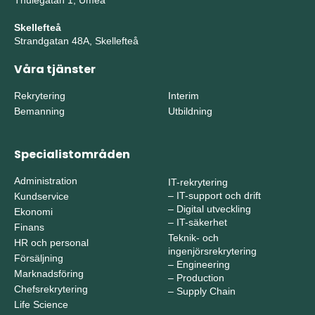
Skellefteå
Strandgatan 48A, Skellefteå
Våra tjänster
Rekrytering
Interim
Bemanning
Utbildning
Specialistområden
Administration
IT-rekrytering
–
IT-support och drift
Kundservice
–
Digital utveckling
Ekonomi
–
IT-säkerhet
Finans
Teknik- och
HR och personal
ingenjörsrekrytering
Försäljning
–
Engineering
Marknadsföring
–
Production
Chefsrekrytering
–
Supply Chain
Life Science