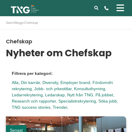
Start
»
Blogg
»
Chefskap
Chefskap
Nyheter om Chefskap
Filtrera per kategori:
Alla,
Din karriär,
Diversity,
Employer brand,
Fördomsfri
rekrytering,
Jobb- och yrkestitlar,
Konsultuthyrning,
Ledarrekrytering,
Ledarskap,
Nytt från TNG,
På jobbet,
Research och rapporter,
Specialistrekrytering,
Söka jobb,
TNG success stories,
Trender,
Senast