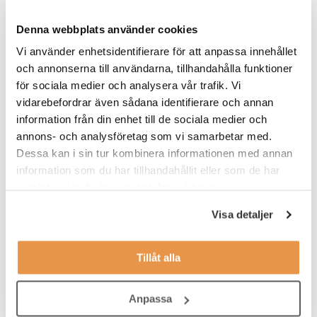
Denna webbplats använder cookies
Nya siffror! 43 % anser att chefens
Vi använder enhetsidentifierare för att anpassa innehållet
okunskap påverkar rekrytering av ny
och annonserna till användarna, tillhandahålla funktioner
för sociala medier och analysera vår trafik. Vi
personal
vidarebefordrar även sådana identifierare och annan
Nya siffror från TNG Evolve visar att det finns
information från din enhet till de sociala medier och
kunskapsluckor gällande rekrytering bland Sveriges
annons- och analysföretag som vi samarbetar med.
chefer. I många fall så stor …
Dessa kan i sin tur kombinera informationen med annan
information som du har tillhandahållit eller som de har
Chefskap
samlat in när du har använt deras tjänster.
Visa detaljer
Tillåt alla
Anpassa