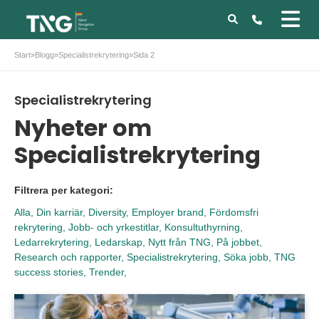
Start
»
Blogg
»
Specialistrekrytering
»
Sida 2
Specialistrekrytering
Nyheter om
Specialistrekrytering
Filtrera per kategori:
Alla,
Din karriär,
Diversity,
Employer brand,
Fördomsfri
rekrytering,
Jobb- och yrkestitlar,
Konsultuthyrning,
Ledarrekrytering,
Ledarskap,
Nytt från TNG,
På jobbet,
Research och rapporter,
Specialistrekrytering,
Söka jobb,
TNG
success stories,
Trender,