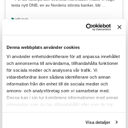
testa nytt DNB, en av Nordens största banker, blir …
HR-tech
Denna webbplats använder cookies
Vi använder enhetsidentifierare för att anpassa innehållet
och annonserna till användarna, tillhandahålla funktioner
för sociala medier och analysera vår trafik. Vi
vidarebefordrar även sådana identifierare och annan
Möt Anders Örnhed – först i världen
information från din enhet till de sociala medier och
att få jobb med hjälp av Tengai
annons- och analysföretag som vi samarbetar med.
Dessa kan i sin tur kombinera informationen med annan
– Jag behövde bara fokusera på intervjun Våren 2019
information som du har tillhandahållit eller som de har
sökte Upplands-Bro Kommun en
samlat in när du har använt deras tjänster.
digitaliseringssamordnare. Tillsammans med TNG drog
rekryteringen igång. …
Visa detaljer