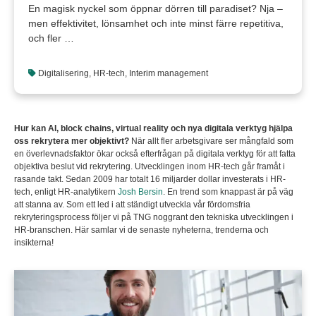
En magisk nyckel som öppnar dörren till paradiset? Nja –
men effektivitet, lönsamhet och inte minst färre repetitiva,
och fler …
Digitalisering
,
HR-tech
,
Interim management
Hur kan AI, block chains, virtual reality och nya digitala verktyg hjälpa
oss rekrytera mer objektivt?
När allt fler arbetsgivare ser mångfald som
en överlevnadsfaktor ökar också efterfrågan på digitala verktyg för att fatta
objektiva beslut vid rekrytering. Utvecklingen inom HR-tech går framåt i
rasande takt. Sedan 2009 har totalt 16 miljarder dollar investerats i HR-
tech, enligt HR-analytikern
Josh Bersin
. En trend som knappast är på väg
att stanna av. Som ett led i att ständigt utveckla vår fördomsfria
rekryteringsprocess följer vi på TNG noggrant den tekniska utvecklingen i
HR-branschen. Här samlar vi de senaste nyheterna, trenderna och
insikterna!