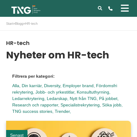
Start
»
Blogg
»
HR-tech
HR-tech
Nyheter om HR-tech
Filtrera per kategori:
Alla,
Din karriär,
Diversity,
Employer brand,
Fördomsfri
rekrytering,
Jobb- och yrkestitlar,
Konsultuthyrning,
Ledarrekrytering,
Ledarskap,
Nytt från TNG,
På jobbet,
Research och rapporter,
Specialistrekrytering,
Söka jobb,
TNG success stories,
Trender,
Senast