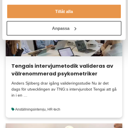
Digitalisering
,
HR-tech
Tillåt alla
Anpassa
Tengais intervjumetodik valideras av
välrenommerad psykometriker
Anders Sjöberg drar igång valideringsstudie Nu är det
dags för utvecklingen av TNG:s intervjurobot Tengai att gå
in i en …
Anställningsintervju
,
HR-tech