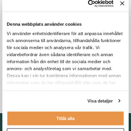
Din karriär
Denna webbplats använder cookies
Vi använder enhetsidentifierare för att anpassa innehållet
och annonserna till användarna, tillhandahålla funktioner
för sociala medier och analysera vår trafik. Vi
vidarebefordrar även sådana identifierare och annan
information från din enhet till de sociala medier och
annons- och analysföretag som vi samarbetar med.
Dessa kan i sin tur kombinera informationen med annan
3 skäl till att byta jobb i kristider
information som du har tillhandahållit eller som de har
samlat in när du har använt deras tjänster.
Din karriär
,
Söka jobb
Visa detaljer
Tillåt alla
Kontakta oss