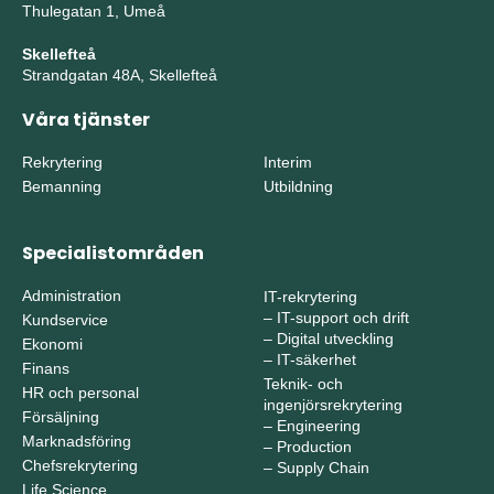
Thulegatan 1, Umeå
Skellefteå
Strandgatan 48A, Skellefteå
Våra tjänster
Rekrytering
Interim
Bemanning
Utbildning
Specialistområden
Administration
IT-rekrytering
–
IT-support och drift
Kundservice
–
Digital utveckling
Ekonomi
–
IT-säkerhet
Finans
Teknik- och
HR och personal
ingenjörsrekrytering
Försäljning
–
Engineering
Marknadsföring
–
Production
Chefsrekrytering
–
Supply Chain
Life Science