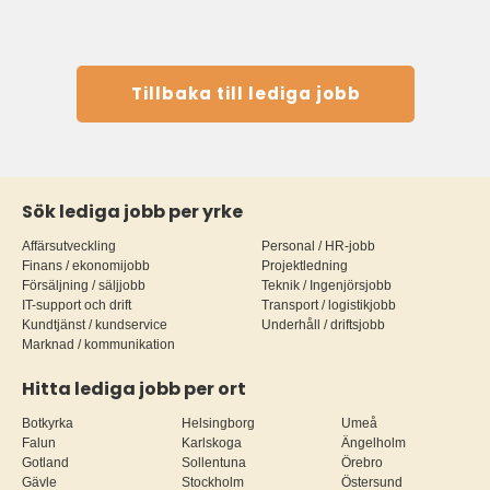
Tillbaka till lediga jobb
Sök lediga jobb per yrke
Affärsutveckling
Personal / HR-jobb
Finans / ekonomijobb
Projektledning
Försäljning / säljjobb
Teknik / Ingenjörsjobb
IT-support och drift
Transport / logistikjobb
Kundtjänst / kundservice
Underhåll / driftsjobb
Marknad / kommunikation
Hitta lediga jobb per ort
Botkyrka
Helsingborg
Umeå
Falun
Karlskoga
Ängelholm
Gotland
Sollentuna
Örebro
Gävle
Stockholm
Östersund