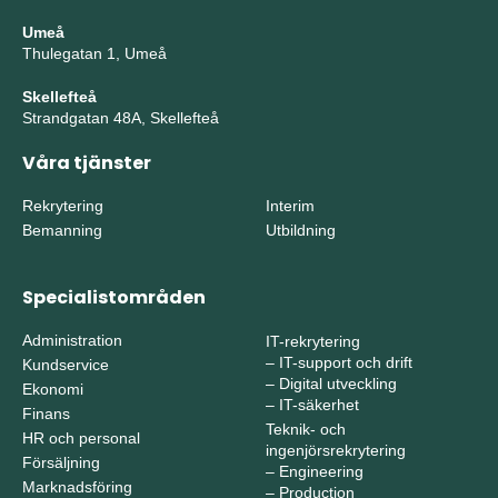
Umeå
Thulegatan 1, Umeå
Skellefteå
Strandgatan 48A, Skellefteå
Våra tjänster
Rekrytering
Interim
Bemanning
Utbildning
Specialistområden
Administration
IT-rekrytering
–
IT-support och drift
Kundservice
–
Digital utveckling
Ekonomi
–
IT-säkerhet
Finans
Teknik- och
HR och personal
ingenjörsrekrytering
Försäljning
–
Engineering
Marknadsföring
–
Production