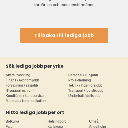
karriärtips och medlemsförmåner.
Tillbaka till lediga jobb
Sök lediga jobb per yrke
Affärsutveckling
Personal / HR-jobb
Finans / ekonomijobb
Projektledning
Försäljning / säljjobb
Teknik / Ingenjörsjobb
IT-support och drift
Transport / logistikjobb
Kundtjänst / kundservice
Underhåll / driftsjobb
Marknad / kommunikation
Hitta lediga jobb per ort
Botkyrka
Helsingborg
Umeå
Falun
Karlskoga
Ängelholm