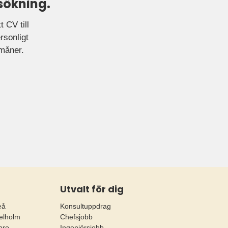
sökning.
 CV till
rsonligt
rmåner.
Utvalt för dig
eå
Konsultuppdrag
elholm
Chefsjobb
bro
Ingenjörsjobb