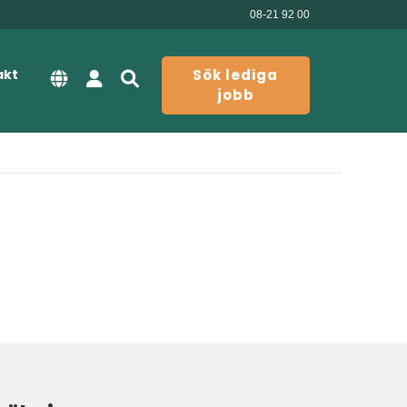
08-21 92 00
akt
Sök lediga
jobb