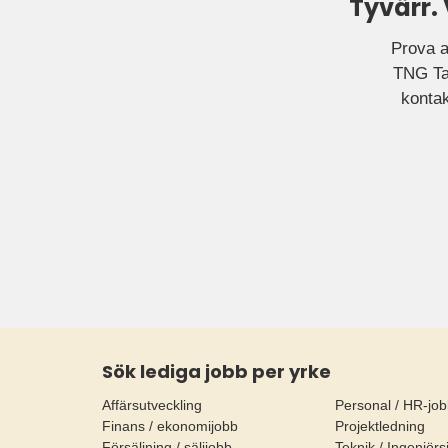
Tyvärr.
Prova a
TNG Tal
kontak
Sök lediga jobb per yrke
Affärsutveckling
Personal / HR-jo
Finans / ekonomijobb
Projektledning
Försäljning / säljjobb
Teknik / Ingenjörs