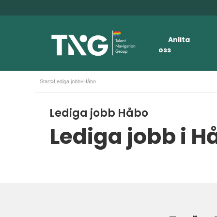
Anlita
oss
Start
»
Lediga jobb
»
Håbo
Lediga jobb Håbo
Lediga jobb i H