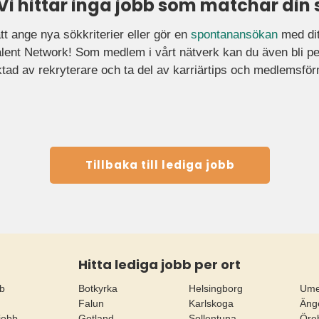
 Vi hittar inga jobb som matchar din 
tt ange nya sökkriterier eller gör en
spontanansökan
med ditt
ent Network! Som medlem i vårt nätverk kan du även bli pe
tad av rekryterare och ta del av karriärtips och medlemsfö
Tillbaka till lediga jobb
Hitta lediga jobb per ort
bb
Botkyrka
Helsingborg
Um
Falun
Karlskoga
Äng
jobb
Gotland
Sollentuna
Öre