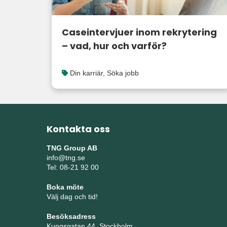
Caseintervjuer inom rekrytering
– vad, hur och varför?
Din karriär
,
Söka jobb
Kontakta oss
TNG Group AB
info@tng.se
Tel: 08-21 92 00
Boka möte
Välj dag och tid!
Besöksadress
Kungsgatan 44, Stockholm