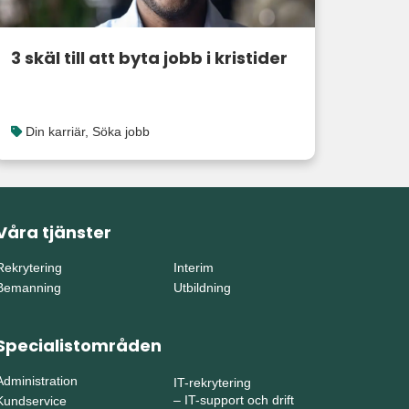
3 skäl till att byta jobb i kristider
Din karriär
,
Söka jobb
Våra tjänster
Rekrytering
Interim
Bemanning
Utbildning
Specialistområden
Administration
IT-rekrytering
–
IT-support och drift
Kundservice