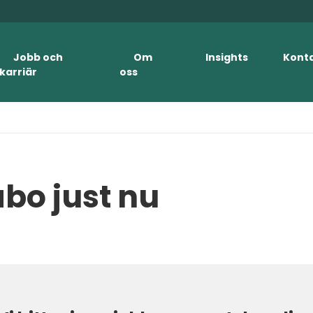
Jobb och
Om
Insights
Kont
karriär
oss
åbo just nu