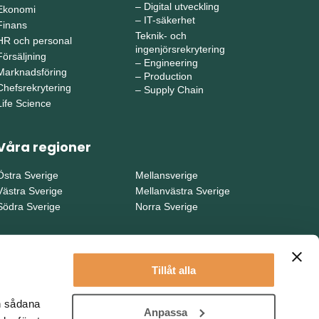
–
Digital utveckling
Ekonomi
–
IT-säkerhet
Finans
Teknik- och
HR och personal
ingenjörsrekrytering
Försäljning
–
Engineering
Marknadsföring
–
Production
Chefsrekrytering
–
Supply Chain
Life Science
Våra regioner
Östra Sverige
Mellansverige
Västra Sverige
Mellanvästra Sverige
Södra Sverige
Norra Sverige
Tillåt alla
en sådana
Anpassa