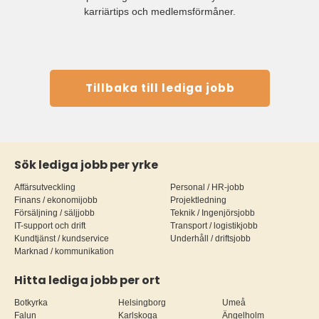
karriärtips och medlemsförmåner.
Tillbaka till lediga jobb
Sök lediga jobb per yrke
Affärsutveckling
Personal / HR-jobb
Finans / ekonomijobb
Projektledning
Försäljning / säljjobb
Teknik / Ingenjörsjobb
IT-support och drift
Transport / logistikjobb
Kundtjänst / kundservice
Underhåll / driftsjobb
Marknad / kommunikation
Hitta lediga jobb per ort
Botkyrka
Helsingborg
Umeå
Falun
Karlskoga
Ängelholm