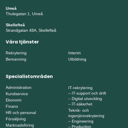
Umeå
Thulegatan 1, Umeå
Skellefteå
Strandgatan 48A, Skellefteå
Våra tjänster
Rekrytering
Interim
Bemanning
Utbildning
Specialistområden
Administration
IT-rekrytering
–
IT-support och drift
Kundservice
–
Digital utveckling
Ekonomi
–
IT-säkerhet
Finans
Teknik- och
HR och personal
ingenjörsrekrytering
Försäljning
–
Engineering
Marknadsföring
–
Production