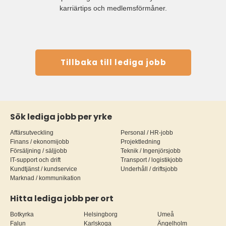
karriärtips och medlemsförmåner.
Tillbaka till lediga jobb
Sök lediga jobb per yrke
Affärsutveckling
Personal / HR-jobb
Finans / ekonomijobb
Projektledning
Försäljning / säljjobb
Teknik / Ingenjörsjobb
IT-support och drift
Transport / logistikjobb
Kundtjänst / kundservice
Underhåll / driftsjobb
Marknad / kommunikation
Hitta lediga jobb per ort
Botkyrka
Helsingborg
Umeå
Falun
Karlskoga
Ängelholm