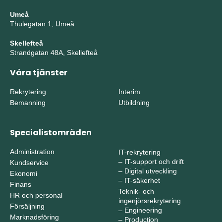
Umeå
Thulegatan 1, Umeå
Skellefteå
Strandgatan 48A, Skellefteå
Våra tjänster
Rekrytering
Interim
Bemanning
Utbildning
Specialistområden
Administration
IT-rekrytering
–
IT-support och drift
Kundservice
–
Digital utveckling
Ekonomi
–
IT-säkerhet
Finans
Teknik- och
HR och personal
ingenjörsrekrytering
Försäljning
–
Engineering
Marknadsföring
–
Production