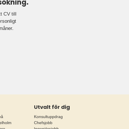
sökning.
 CV till
rsonligt
rmåner.
Utvalt för dig
eå
Konsultuppdrag
elholm
Chefsjobb
bro
Ingenjörsjobb