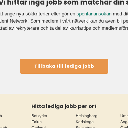
 Vi hittar inga jobb som matchar din 
tt ange nya sökkriterier eller gör en
spontanansökan
med ditt
ent Network! Som medlem i vårt nätverk kan du även bli pe
tad av rekryterare och ta del av karriärtips och medlemsfö
Tillbaka till lediga jobb
Hitta lediga jobb per ort
bb
Botkyrka
Helsingborg
Um
Falun
Karlskoga
Äng
jobb
Gotland
Sollentuna
Öre