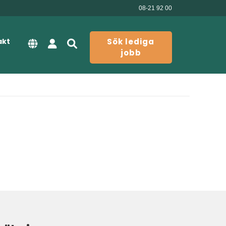
08-21 92 00
akt
Sök lediga
jobb