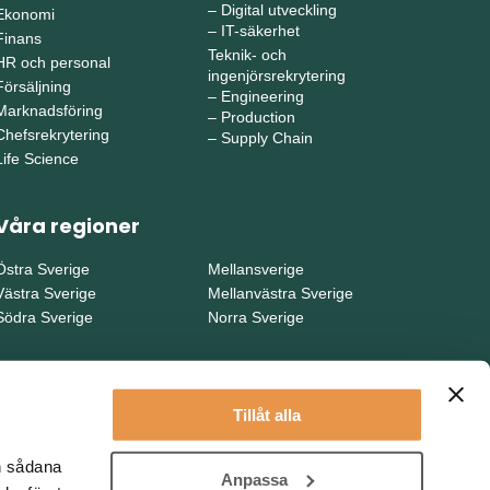
–
Digital utveckling
Ekonomi
–
IT-säkerhet
Finans
Teknik- och
HR och personal
ingenjörsrekrytering
Försäljning
–
Engineering
Marknadsföring
–
Production
Chefsrekrytering
–
Supply Chain
Life Science
Våra regioner
Östra Sverige
Mellansverige
Västra Sverige
Mellanvästra Sverige
Södra Sverige
Norra Sverige
Tillåt alla
en sådana
Anpassa