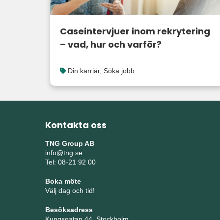
Caseintervjuer inom rekrytering
– vad, hur och varför?
Din karriär
,
Söka jobb
Kontakta oss
TNG Group AB
info@tng.se
Tel: 08-21 92 00
Boka möte
Välj dag och tid!
Besöksadress
Kungsgatan 44, Stockholm