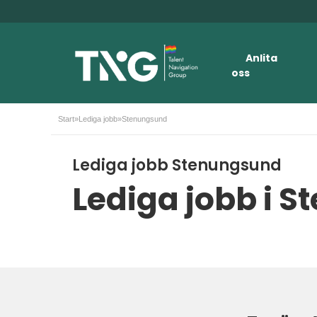
Anlita
oss
Start
»
Lediga jobb
»
Stenungsund
Lediga jobb Stenungsund
Lediga jobb i S