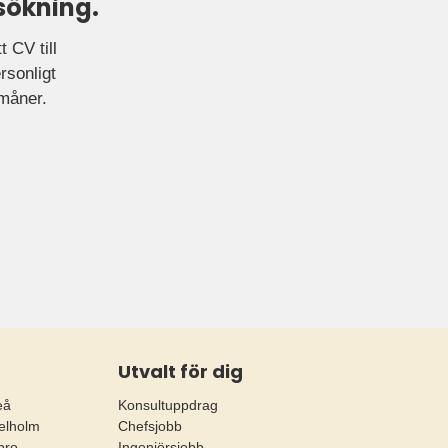
sökning.
 CV till
rsonligt
rmåner.
Utvalt för dig
eå
Konsultuppdrag
elholm
Chefsjobb
bro
Ingenjörsjobb