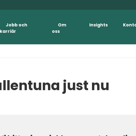
Jobb och
Om
Insights
Kont
karriär
oss
allentuna just nu