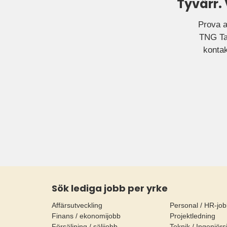
Tyvärr.
Prova a
TNG Tal
kontak
Sök lediga jobb per yrke
Affärsutveckling
Personal / HR-jo
Finans / ekonomijobb
Projektledning
Försäljning / säljjobb
Teknik / Ingenjörs