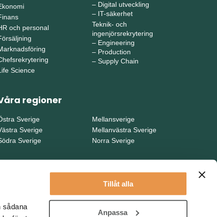
–
Digital utveckling
Ekonomi
–
IT-säkerhet
Finans
Teknik- och
HR och personal
ingenjörsrekrytering
Försäljning
–
Engineering
Marknadsföring
–
Production
Chefsrekrytering
–
Supply Chain
Life Science
Våra regioner
Östra Sverige
Mellansverige
Västra Sverige
Mellanvästra Sverige
Södra Sverige
Norra Sverige
Tillåt alla
en sådana
Anpassa