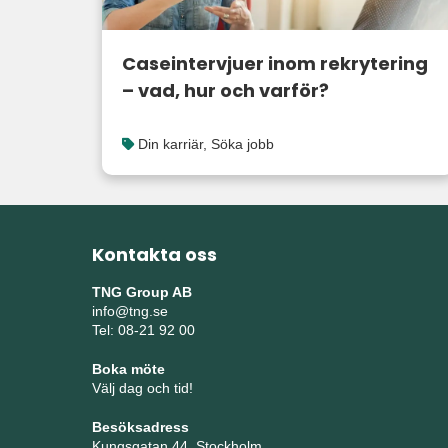
Caseintervjuer inom rekrytering
– vad, hur och varför?
Din karriär
,
Söka jobb
Kontakta oss
TNG Group AB
info@tng.se
Tel: 08-21 92 00
Boka möte
Välj dag och tid!
Besöksadress
Kungsgatan 44, Stockholm