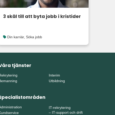
3 skäl till att byta jobb i kristider
Din karriär
,
Söka jobb
Våra tjänster
Rekrytering
Interim
Bemanning
Utbildning
Specialistområden
Administration
IT-rekrytering
–
IT-support och drift
Kundservice