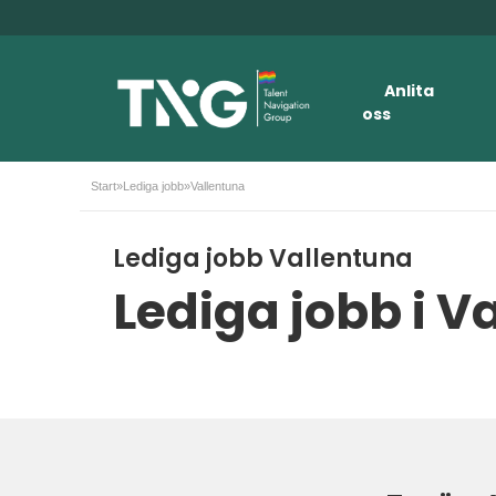
Anlita
oss
Start
»
Lediga jobb
»
Vallentuna
Lediga jobb Vallentuna
Lediga jobb i V