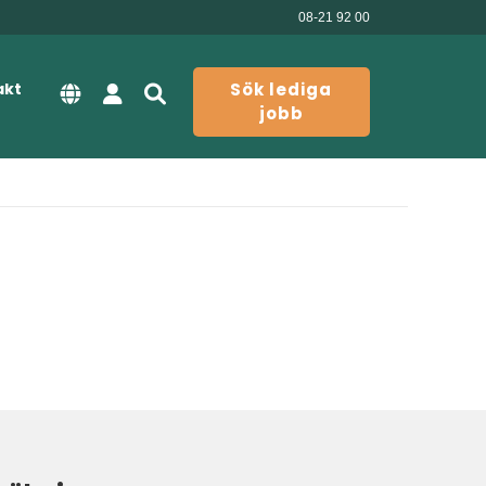
08-21 92 00
akt
Sök lediga
jobb