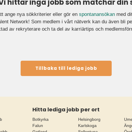
 Vi hittar inga jobb som matchar din 
tt ange nya sökkriterier eller gör en
spontanansökan
med ditt
ent Network! Som medlem i vårt nätverk kan du även bli pe
tad av rekryterare och ta del av karriärtips och medlemsfö
Tillbaka till lediga jobb
Hitta lediga jobb per ort
bb
Botkyrka
Helsingborg
Um
Falun
Karlskoga
Äng
jobb
Gotland
Sollentuna
Öre