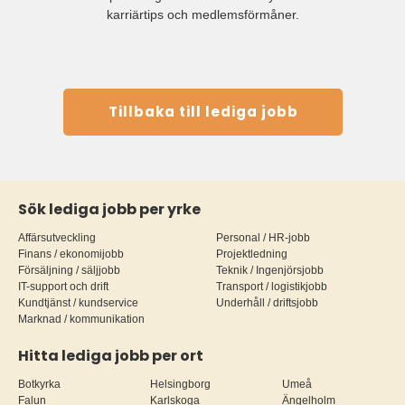
karriärtips och medlemsförmåner.
Tillbaka till lediga jobb
Sök lediga jobb per yrke
Affärsutveckling
Personal / HR-jobb
Finans / ekonomijobb
Projektledning
Försäljning / säljjobb
Teknik / Ingenjörsjobb
IT-support och drift
Transport / logistikjobb
Kundtjänst / kundservice
Underhåll / driftsjobb
Marknad / kommunikation
Hitta lediga jobb per ort
Botkyrka
Helsingborg
Umeå
Falun
Karlskoga
Ängelholm