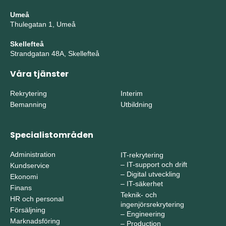
Umeå
Thulegatan 1, Umeå
Skellefteå
Strandgatan 48A, Skellefteå
Våra tjänster
Rekrytering
Interim
Bemanning
Utbildning
Specialistområden
Administration
IT-rekrytering
–
IT-support och drift
Kundservice
–
Digital utveckling
Ekonomi
–
IT-säkerhet
Finans
Teknik- och
HR och personal
ingenjörsrekrytering
Försäljning
–
Engineering
Marknadsföring
–
Production