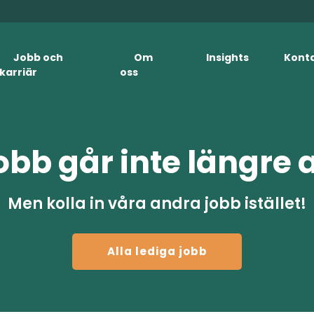
Jobb och
Om
Insights
Kont
karriär
oss
obb går inte längre 
Men kolla in våra andra jobb istället!
Alla lediga jobb