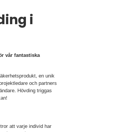
ing i
r vår fantastiska
äkerhetsprodukt, en unik
projektledare och partners
vändare. Hövding triggas
kan!
tror att varje individ har