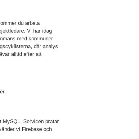
kommer du arbeta
jektledare. Vi har idag
llsammans med kommuner
agscyklisterna, där analys
var alltid efter att
er.
t MySQL. Servicen pratar
nvänder vi Firebase och