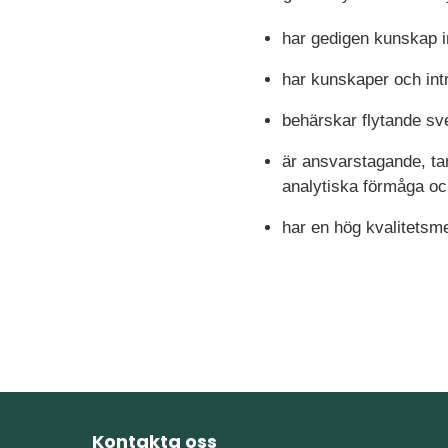
har gedigen kunskap 
har kunskaper och int
behärskar flytande sve
är ansvarstagande, tar 
analytiska förmåga och
har en hög kvalitetsm
Kontakta oss