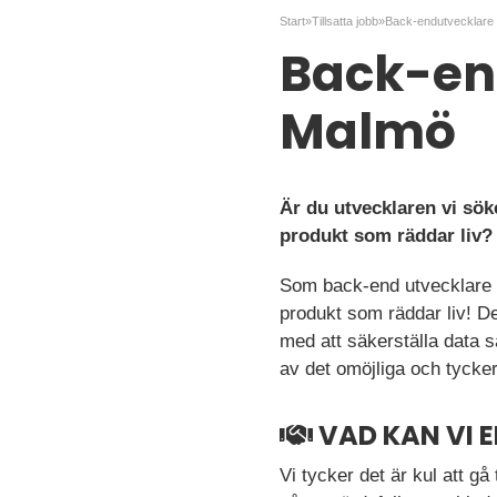
Start
»
Tillsatta jobb
»
Back-endutvecklare t
Back-end
Malmö
Är du utvecklaren vi sök
produkt som räddar liv?
Som back-end utvecklare 
produkt som räddar liv! D
med att säkerställa data s
av det omöjliga och tycke
VAD KAN VI 
Vi tycker det är kul att gå 