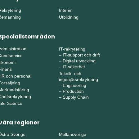
Rekrytering
Interim
Bemanning
Utbildning
Specialistområden
Administration
IT-rekrytering
–
IT-support och drift
Kundservice
–
Digital utveckling
Ekonomi
–
IT-säkerhet
Finans
Teknik- och
HR och personal
ingenjörsrekrytering
Försäljning
–
Engineering
Marknadsföring
–
Production
Chefsrekrytering
–
Supply Chain
Life Science
Våra regioner
Östra Sverige
Mellansverige