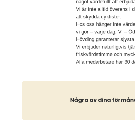
något värdefullt att erbju
Vi är inte alltid överens 
att skydda cyklister.
Hos oss hänger inte värdeo
vi gör – varje dag. Vi – Ö
Hövding garanterar sjysta 
Vi erbjuder naturligtvis tj
friskvårdstimme och myck
Alla medarbetare har 30 da
Några av dina förmån