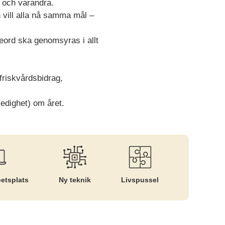
r och varandra.
h vill alla nå samma mål –
deord ska genomsyras i allt
 friskvårdsbidrag,
ledighet) om året.
betsplats
Ny teknik
Livspussel