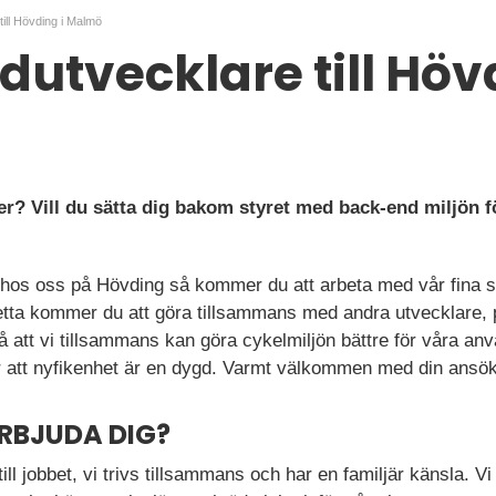
ill Hövding i Malmö
utvecklare till Hövd
er? Vill du sätta dig bakom styret med back-end miljön fö
hos oss på Hövding så kommer du att arbeta med vår fina s
etta kommer du att göra tillsammans med andra utvecklare, 
å att vi tillsammans kan göra cykelmiljön bättre för våra an
r att nyfikenhet är en dygd. Varmt välkommen med din ansö
ERBJUDA DIG?
till jobbet, vi trivs tillsammans och har en familjär känsla. Vi 