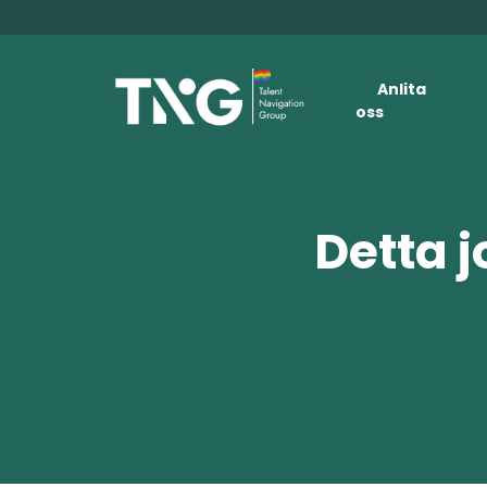
Anlita
oss
Detta j