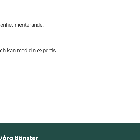
renhet meriterande.
l och kan med din expertis,
Våra tjänster