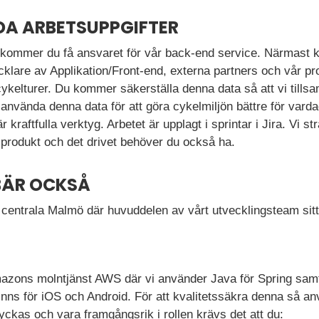
DA ARBETSUPPGIFTER
kommer du få ansvaret för vår back-end service. Närmast 
lare av Applikation/Front-end, externa partners och vår pro
cykelturer. Du kommer säkerställa denna data så att vi ti
 använda denna data för att göra cykelmiljön bättre för vard
 kraftfulla verktyg. Arbetet är upplagt i sprintar i Jira. Vi strä
 produkt och det drivet behöver du också ha.
BÄR OCKSÅ
i centrala Malmö där huvuddelen av vårt utvecklingsteam sitt
mazons molntjänst AWS där vi använder Java för Spring sam
inns för iOS och Android. För att kvalitetssäkra denna så a
lyckas och vara framgångsrik i rollen krävs det att du: