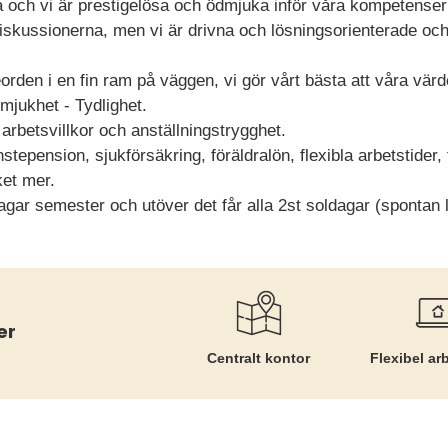
da och vi är prestigelösa och ödmjuka inför våra kompetense
i diskussionerna, men vi är drivna och lösningsorienterade oc
rden i en fin ram på väggen, vi gör vårt bästa att våra vär
dmjukhet - Tydlighet.
arbetsvillkor och anställningstrygghet.
änstepension, sjukförsäkring, föräldralön, flexibla arbetstider,
et mer.
gar semester och utöver det får alla 2st soldagar (spontan 
er
Centralt kontor
Flexibel ar