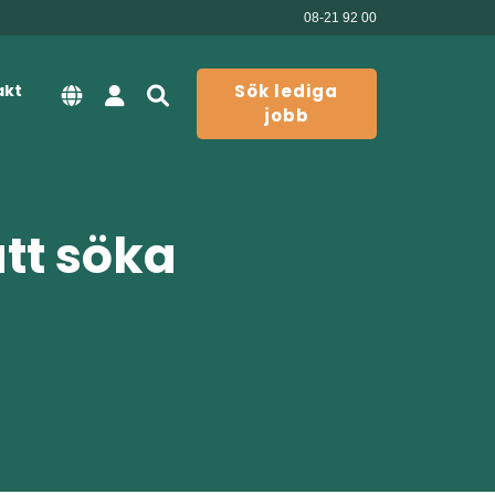
08-21 92 00
akt
Sök lediga
jobb
att söka