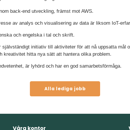
inom back-end utveckling, främst mot AWS.
resse av analys och visualisering av data är liksom IoT-erfa
nska och engelska i tal och skrift.
självständigt initiativ till aktiviteter för att nå uppsatta må
 kreativitet hitta nya sätt att hantera olika problem.
edvetenhet, är lyhörd och har en god samarbetsförmåga.
Alla lediga jobb
Våra kontor