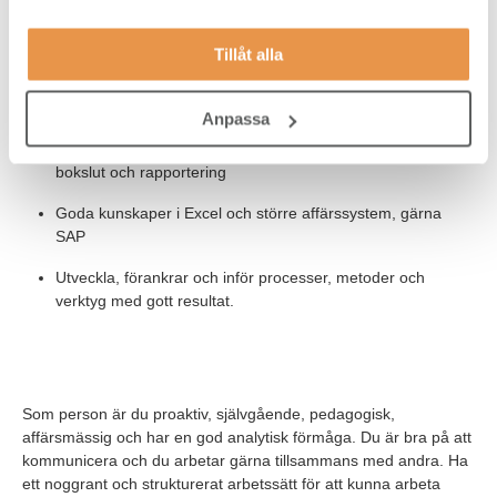
En civilekonomexamen eller som arbetsgivaren bedömer
Tillåt alla
motsvarande
Några års erfarenhet som controller
Anpassa
Gedigen erfarenhet av budget, uppföljning, prognos,
bokslut och rapportering
Goda kunskaper i Excel och större affärssystem, gärna
SAP
Utveckla, förankrar och inför processer, metoder och
verktyg med gott resultat.
Som person är du proaktiv, självgående, pedagogisk,
affärsmässig och har en god analytisk förmåga. Du är bra på att
kommunicera och du arbetar gärna tillsammans med andra. Ha
ett noggrant och strukturerat arbetssätt för att kunna arbeta