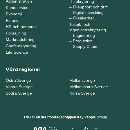
Administration
IT-rekrytering
–
IT-support och drift
Kundservice
–
Digital utveckling
Ekonomi
–
IT-säkerhet
Finans
Teknik- och
HR och personal
ingenjörsrekrytering
Försäljning
–
Engineering
Marknadsföring
–
Production
Chefsrekrytering
–
Supply Chain
Life Science
Våra regioner
Östra Sverige
Mellansverige
Västra Sverige
Mellanvästra Sverige
Södra Sverige
Norra Sverige
TNG är en del i företagsgruppen Key People Group