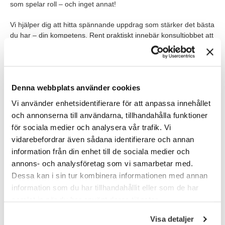
som spelar roll – och inget annat!
Vi hjälper dig att hitta spännande uppdrag som stärker det bästa
du har – din kompetens. Rent praktiskt innebär konsultjobbet att
du är anställd av oss, men har din arbetsplats hos någon av
våra kunder. Självklart är du del av gemenskapen på företaget,
får en introduktion som nyanställd och har en arbetsledare som
hjälper dig på plats, samt en konsultchef från TNG som stöttar
Denna webbplats använder cookies
på distans.
Vi använder enhetsidentifierare för att anpassa innehållet
Hos oss kan arbeta med controlling inom en mängd olika
och annonserna till användarna, tillhandahålla funktioner
branscher; bank- och finans, tillverkande industrier,
för sociala medier och analysera vår trafik. Vi
utbildningsföretag, servicesektorn, redovisningsbolag,
vidarebefordrar även sådana identifierare och annan
ekonomibyråer och små start-ups. På vissa av våra kunders
arbetsplatser är ni flera konsulter från TNG, andra gånger
information från din enhet till de sociala medier och
arbetar du sida vid sida med företagets egen personal. Och det
annons- och analysföretag som vi samarbetar med.
är inte ovanligt att våra konsulter blir erbjuden fast anställning
Dessa kan i sin tur kombinera informationen med annan
på företaget efter uppdragets slut.
information som du har tillhandahållit eller som de har
samlat in när du har använt deras tjänster.
Våra förväntningar
Visa detaljer
För att lyckas som controller behöver du: