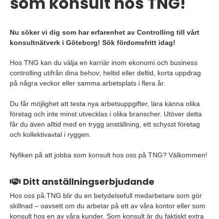
som konsult hos TNG!
Nu söker vi dig som har erfarenhet av Controlling till vårt
konsultnätverk i Göteborg! Sök fördomsfritt idag!
Hos TNG kan du välja en karriär inom ekonomi och business
controlling utifrån dina behov; heltid eller deltid, korta uppdrag
på några veckor eller samma arbetsplats i flera år.
Du får möjlighet att testa nya arbetsuppgifter, lära känna olika
företag och inte minst utvecklas i olika branscher. Utöver detta
får du även alltid med en trygg anställning, ett schysst företag
och kollektivavtal i ryggen.
Nyfiken på att jobba som konsult hos oss på TNG? Välkommen!
Ditt anställningserbjudande
Hos oss på TNG blir du en betydelsefull medarbetare som gör
skillnad – oavsett om du arbetar på ett av våra kontor eller som
konsult hos en av våra kunder. Som konsult är du faktiskt extra