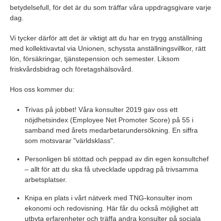
betydelsefull, för det är du som träffar våra uppdragsgivare varje
dag.
Vi tycker därför att det är viktigt att du har en trygg anställning
med kollektivavtal via Unionen, schyssta anställningsvillkor, rätt
lön, försäkringar, tjänstepension och semester. Liksom
friskvårdsbidrag och företagshälsovård.
Hos oss kommer du:
Trivas på jobbet! Våra konsulter 2019 gav oss ett
nöjdhetsindex (Employee Net Promoter Score) på 55 i
samband med årets medarbetarundersökning. En siffra
som motsvarar "världsklass".
Personligen bli stöttad och peppad av din egen konsultchef
– allt för att du ska få utvecklade uppdrag på trivsamma
arbetsplatser.
Knipa en plats i vårt nätverk med TNG-konsulter inom
ekonomi och redovisning. Här får du också möjlighet att
utbyta erfarenheter och träffa andra konsulter på sociala