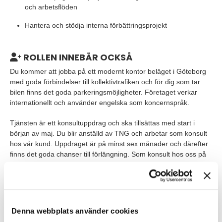
och arbetsflöden
Hantera och stödja interna förbättringsprojekt
ROLLEN INNEBÄR OCKSÅ
Du kommer att jobba på ett modernt kontor beläget i Göteborg
med goda förbindelser till kollektivtrafiken och för dig som tar
bilen finns det goda parkeringsmöjligheter. Företaget verkar
internationellt och använder engelska som koncernspråk.
Tjänsten är ett konsultuppdrag och ska tillsättas med start i
början av maj. Du blir anställd av TNG och arbetar som konsult
hos vår kund. Uppdraget är på minst sex månader och därefter
finns det goda chanser till förlängning. Som konsult hos oss på
TNG omfattas du självklart av kollektivavtal, försäkringar och
friskvårdsbidrag. Vi är även intresserad av dig som vill jobba
som underkonsult!
Denna webbplats använder cookies
VEM ÄR DU?