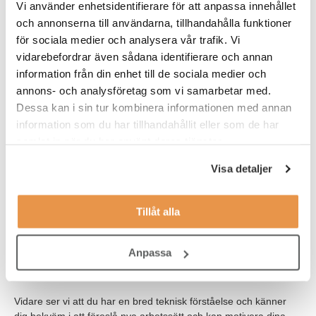
Vi använder enhetsidentifierare för att anpassa innehållet
En akademisk utbildning inom teknisk eller relevant område
och annonserna till användarna, tillhandahålla funktioner
Har flera års erfarenhet av dokumentation och kontroll av
för sociala medier och analysera vår trafik. Vi
tekniska underlag
vidarebefordrar även sådana identifierare och annan
information från din enhet till de sociala medier och
Tidigare arbete inom process, maritim eller annan relevant
annons- och analysföretag som vi samarbetar med.
bransch
Dessa kan i sin tur kombinera informationen med annan
Arbetslivserfarenhet av samordning och koordinering bland
information som du har tillhandahållit eller som de har
linjechefer och större projekt
samlat in när du har använt deras tjänster.
Kunskap i data - och lagringskunskap
Visa detaljer
Goda datorkunskaper, främst erfarenhet av Microsoft
Office-paketet och SharePoint
Tillåt alla
God förmåga att kommunicera särskilt på engelska - både
verbalt och skriftligt
Anpassa
Vidare ser vi att du har en bred teknisk förståelse och känner