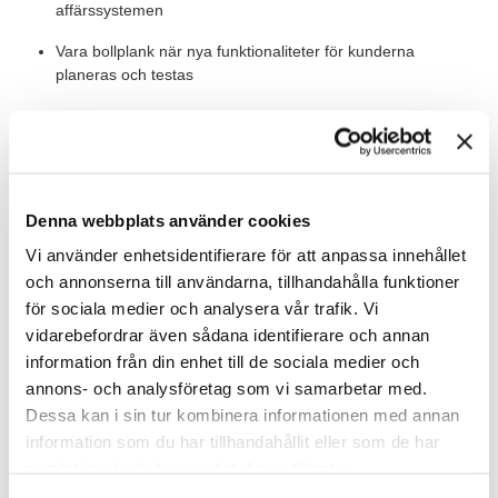
affärssystemen
Vara bollplank när nya funktionaliteter för kunderna
planeras och testas
ROLLEN INNEBÄR OCKSÅ
ToFindOut erbjuder främst bakgrundskontroller på kandidater
inom Sverige men även globalt. Samtliga kontroller är kopplade
Denna webbplats använder cookies
till främst tre delar - ekonomi, juridik och personalia. Vi har en
ständig ambition om att leverera de bästa och mest heltäckande
Vi använder enhetsidentifierare för att anpassa innehållet
bakgrundskontrollerna och ligger i framkant vad gäller digitala
och annonserna till användarna, tillhandahålla funktioner
gränssnitt och har en egen utvecklingsavdelning.
för sociala medier och analysera vår trafik. Vi
vidarebefordrar även sådana identifierare och annan
Vi har många kundförfrågningar att lösa i höst och hoppas att du
information från din enhet till de sociala medier och
kan börja så snart som möjligt! Tjänsten är en
tillsvidareanställning och inleds med 6 månaders
annons- och analysföretag som vi samarbetar med.
provanställning.
Dessa kan i sin tur kombinera informationen med annan
information som du har tillhandahållit eller som de har
VEM ÄR DU?
samlat in när du har använt deras tjänster.