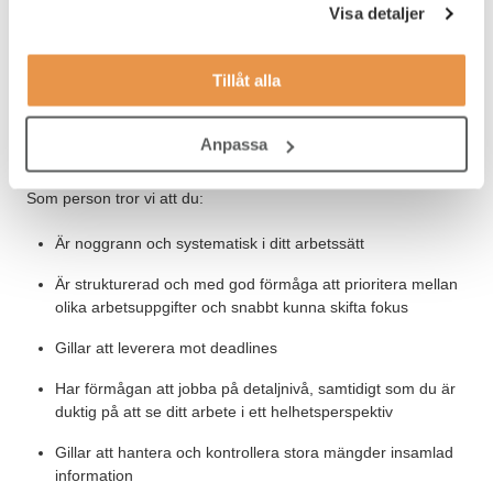
Vi söker dig som:
Visa detaljer
Troligen har någon form av eftergymnasial utbildning
Tillåt alla
Har tidigare erfarenhet inom någon typ av servicefunktion
Är flytande i svenska och engelska
Anpassa
Som person tror vi att du:
Är noggrann och systematisk i ditt arbetssätt
Är strukturerad och med god förmåga att prioritera mellan
olika arbetsuppgifter och snabbt kunna skifta fokus
Gillar att leverera mot deadlines
Har förmågan att jobba på detaljnivå, samtidigt som du är
duktig på att se ditt arbete i ett helhetsperspektiv
Gillar att hantera och kontrollera stora mängder insamlad
information