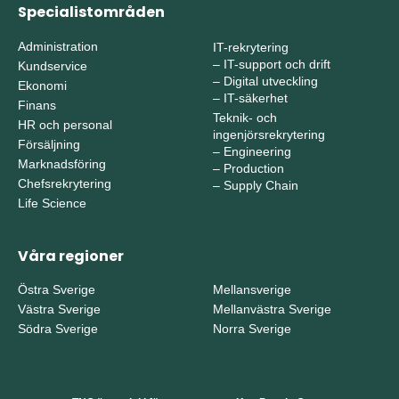
Specialistområden
Administration
IT-rekrytering
–
IT-support och drift
Kundservice
–
Digital utveckling
Ekonomi
–
IT-säkerhet
Finans
Teknik- och
HR och personal
ingenjörsrekrytering
Försäljning
–
Engineering
Marknadsföring
–
Production
Chefsrekrytering
–
Supply Chain
Life Science
Våra regioner
Östra Sverige
Mellansverige
Västra Sverige
Mellanvästra Sverige
Södra Sverige
Norra Sverige