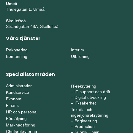
Umeå
Thulegatan 1, Umeå
Skellefteå
Strandgatan 48A, Skellefteå
Våra tjänster
Rekrytering
Interim
Bemanning
Utbildning
Specialistområden
Administration
IT-rekrytering
–
IT-support och drift
Kundservice
–
Digital utveckling
Ekonomi
–
IT-säkerhet
Finans
Teknik- och
HR och personal
ingenjörsrekrytering
Försäljning
–
Engineering
Marknadsföring
–
Production
Chefsrekrytering
–
Supply Chain