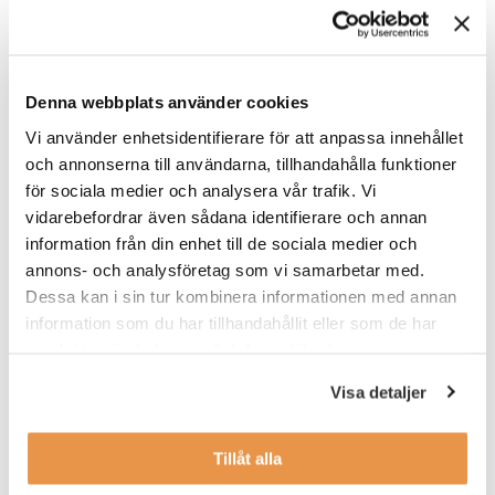
ROLLEN INNEBÄR I KORTHET
Du planerar själv ditt arbete dagligen och veckovis, så att du
hinner med både kundkontakt och administrativt arbete. Till din
hjälp har du avstämningar med en area manager, och under
Denna webbplats använder cookies
introduktionen tar du del av vilka rutiner som du behöver ha koll
Vi använder enhetsidentifierare för att anpassa innehållet
på.
och annonserna till användarna, tillhandahålla funktioner
Tjänsten är deltid på 50% med ordinarie arbetstider måndag till
för sociala medier och analysera vår trafik. Vi
torsdag 15:45-20:15. Tjänsten startar så snart rätt person kan
vidarebefordrar även sådana identifierare och annan
vara på plats. Du kommer att få en gedigen introduktion som
information från din enhet till de sociala medier och
ger dig en bra grund att bygga vidare på i rollen som Site
annons- och analysföretag som vi samarbetar med.
Responsible.
Dessa kan i sin tur kombinera informationen med annan
information som du har tillhandahållit eller som de har
VEM ÄR DU?
samlat in när du har använt deras tjänster.
Vi söker dig som:
Visa detaljer
har ett intresse för service
tycker träning och hälsa är intressant
Tillåt alla