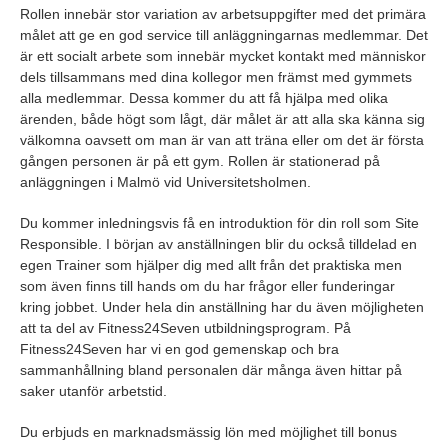
Rollen innebär stor variation av arbetsuppgifter med det primära
målet att ge en god service till anläggningarnas medlemmar. Det
är ett socialt arbete som innebär mycket kontakt med människor
dels tillsammans med dina kollegor men främst med gymmets
alla medlemmar. Dessa kommer du att få hjälpa med olika
ärenden, både högt som lågt, där målet är att alla ska känna sig
välkomna oavsett om man är van att träna eller om det är första
gången personen är på ett gym. Rollen är stationerad på
anläggningen i Malmö vid Universitetsholmen.
Du kommer inledningsvis få en introduktion för din roll som Site
Responsible. I början av anställningen blir du också tilldelad en
egen Trainer som hjälper dig med allt från det praktiska men
som även finns till hands om du har frågor eller funderingar
kring jobbet. Under hela din anställning har du även möjligheten
att ta del av Fitness24Seven utbildningsprogram. På
Fitness24Seven har vi en god gemenskap och bra
sammanhållning bland personalen där många även hittar på
saker utanför arbetstid.
Du erbjuds en marknadsmässig lön med möjlighet till bonus