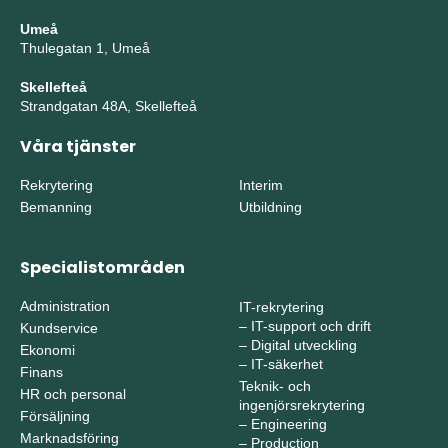
Umeå
Thulegatan 1, Umeå
Skellefteå
Strandgatan 48A, Skellefteå
Våra tjänster
Rekrytering
Interim
Bemanning
Utbildning
Specialistområden
Administration
IT-rekrytering
–
IT-support och drift
Kundservice
–
Digital utveckling
Ekonomi
–
IT-säkerhet
Finans
Teknik- och
HR och personal
ingenjörsrekrytering
Försäljning
–
Engineering
Marknadsföring
–
Production