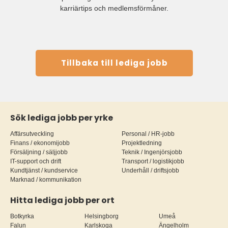
karriärtips och medlemsförmåner.
Tillbaka till lediga jobb
Sök lediga jobb per yrke
Affärsutveckling
Personal / HR-jobb
Finans / ekonomijobb
Projektledning
Försäljning / säljjobb
Teknik / Ingenjörsjobb
IT-support och drift
Transport / logistikjobb
Kundtjänst / kundservice
Underhåll / driftsjobb
Marknad / kommunikation
Hitta lediga jobb per ort
Botkyrka
Helsingborg
Umeå
Falun
Karlskoga
Ängelholm