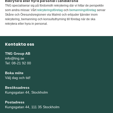
Rekrytera eller hyra personal i Landskrona
TNG specialiserar sig på fördomsfri rekrytering där vi hittar de perspektiv
som andra missar. Vårt
rekryteringsföretag
och
bemanningsföretag
servar
Skåne och Öresundsregionen via Malmö och erbjuder tjänster inom
rekrytering, bemanning och konsultuthyrning till företag när de ska
rekrytera eller hyra in personal.
Kontakta oss
TNG Group AB
info@tng.se
Tel: 08-21 92 00
Boka möte
Välj dag och tid!
Besöksadress
Kungsgatan 44, Stockholm
Postadress
Kungsgatan 44, 111 35 Stockholm