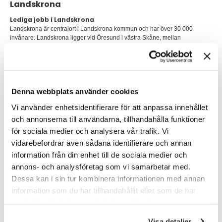
Landskrona
Lediga jobb i Landskrona
Landskrona är centralort i Landskrona kommun och har över 30 000
invånare. Landskrona ligger vid Öresund i västra Skåne, mellan
Helsingborg och Lund. Näringslivet i Landskrona har en positiv utveckling.
De senaste åren har allt fler företag valt att etablera sig där, mycket
beroende på det attraktiva läget mitt i den expansiva regionen Greater
Copenhagen.
Denna webbplats använder cookies
I Landskrona finns närhet till ett flertal storstäder, flygplats, universitet och
inte minst en infrastruktur som är rankad i topp i Sverige. Fiberutbyggnaden
Vi använder enhetsidentifierare för att anpassa innehållet
är bäst i Sverige vilket gynnar näringslivet, inte minst.
och annonserna till användarna, tillhandahålla funktioner
Företagsklimatet har de senaste åren förbättrats avsevärt som resultatet av
för sociala medier och analysera vår trafik. Vi
ett mycket målmedvetet arbete och hög prioritet av landskrona stad.
vidarebefordrar även sådana identifierare och annan
Tillverkningsindustrin är fortfarande mycket stark med ungefär en femtedel
information från din enhet till de sociala medier och
av näringslivet och innovationsförmågan är hög. Traditionen är lång inom
varvsindustri och högteknologisk industri och de senaste åren har
annons- och analysföretag som vi samarbetar med.
ytterligare företag valt att etablera sin i Landskrona.
Dessa kan i sin tur kombinera informationen med annan
information som du har tillhandahållit eller som de har
Det goda geografiska läget gör att företag inom logistikbranschen i allt
samlat in när du har använt deras tjänster.
högre grad valt Landskrona. Här finns därför en hel del lediga jobb inom
området. Den privata största arbetsgivaren i kommunen är DSV Road med
nära 500 anställda, vilket är just ett logistik- och transportföretag.
Visa detaljer