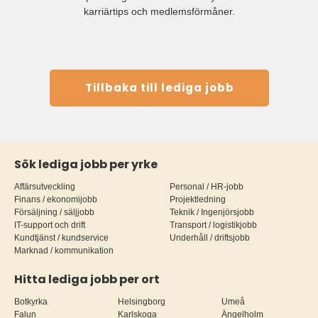
karriärtips och medlemsförmåner.
Tillbaka till lediga jobb
Sök lediga jobb per yrke
Affärsutveckling
Personal / HR-jobb
Finans / ekonomijobb
Projektledning
Försäljning / säljjobb
Teknik / Ingenjörsjobb
IT-support och drift
Transport / logistikjobb
Kundtjänst / kundservice
Underhåll / driftsjobb
Marknad / kommunikation
Hitta lediga jobb per ort
Botkyrka
Helsingborg
Umeå
Falun
Karlskoga
Ängelholm