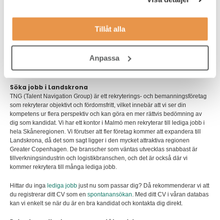
Landskronas största offentliga arbetsgivare är Landskrona Kommun med
nära 4 000 anställda.
Tillåt alla
Landskrona har gjort ett strategiskt val att inte skapa ett externt köpcentrum.
Satsningen på stadskärnan och kombinationen av butiker, restauranger
och caféer och spännande upplevelser har bidragit till en positiv utveckling
Anpassa
även inom handeln. Detta innebär att de lediga jobb som finns inom
handeln ofta är belägna i Landskronas mysiga stadskärna.
Söka jobb i Landskrona
TNG (Talent Navigation Group) är ett rekryterings- och bemanningsföretag
som rekryterar objektivt och fördomsfritt, vilket innebär att vi ser din
kompetens ur flera perspektiv och kan göra en mer rättvis bedömning av
dig som kandidat. Vi har ett kontor i Malmö men rekryterar till lediga jobb i
hela Skåneregionen. Vi förutser att fler företag kommer att expandera till
Landskrona, då det som sagt ligger i den mycket attraktiva regionen
Greater Copenhagen. De branscher som väntas utvecklas snabbast är
tillverkningsindustrin och logistikbranschen, och det är också där vi
kommer rekrytera till många lediga jobb.
Hittar du inga
lediga jobb
just nu som passar dig? Då rekommenderar vi att
du registrerar ditt CV som en
spontanansökan
. Med ditt CV i våran databas
kan vi enkelt se när du är en bra kandidat och kontakta dig direkt.