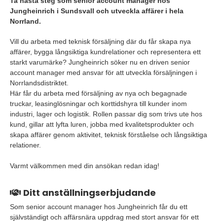
Ta nästa steg som senior account manager hos
Jungheinrich i Sundsvall och utveckla affärer i hela
Norrland.
Vill du arbeta med teknisk försäljning där du får skapa nya
affärer, bygga långsiktiga kundrelationer och representera ett
starkt varumärke? Jungheinrich söker nu en driven senior
account manager med ansvar för att utveckla försäljningen i
Norrlandsdistriktet.
Här får du arbeta med försäljning av nya och begagnade
truckar, leasinglösningar och korttidshyra till kunder inom
industri, lager och logistik. Rollen passar dig som trivs ute hos
kund, gillar att lyfta luren, jobba med kvalitetsprodukter och
skapa affärer genom aktivitet, teknisk förståelse och långsiktiga
relationer.
Varmt välkommen med din ansökan redan idag!
Ditt anställningserbjudande
Som senior account manager hos Jungheinrich får du ett
självständigt och affärsnära uppdrag med stort ansvar för ett