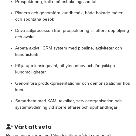
Prospektering, kalla mötesbokningssamtal
Planera och genomföra kundbesök, både bokade möten
och spontana besök
Driva säljprocessen från prospektering till offert, uppföljning
och avslut
Arbeta aktivt i CRM system med pipeline, aktiviteter och
kundhistorik
Följa upp leasingavtal, utbytesbehov och långsiktiga
kundmöjligheter
Genomföra produktpresentationer och demonstrationer hos
kund
Samarbeta med KAM, tekniker, serviceorganisation och
systemavdelning vid större affärer och upphandlingar
Värt att veta
Rollen annonseras med Sundsvallsområdet som primär