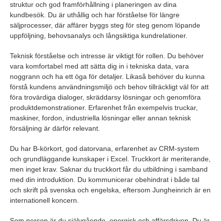
struktur och god framförhållning i planeringen av dina
kundbesök. Du är uthållig och har förståelse för längre
säljprocesser, där affärer byggs steg för steg genom löpande
uppföljning, behovsanalys och långsiktiga kundrelationer.
Teknisk förståelse och intresse är viktigt för rollen. Du behöver
vara komfortabel med att sätta dig in i tekniska data, vara
noggrann och ha ett öga för detaljer. Likaså behöver du kunna
förstå kundens användningsmiljö och behov tillräckligt väl för att
föra trovärdiga dialoger, skräddarsy lösningar och genomföra
produktdemonstrationer. Erfarenhet från exempelvis truckar,
maskiner, fordon, industriella lösningar eller annan teknisk
försäljning är därför relevant.
Du har B-körkort, god datorvana, erfarenhet av CRM-system
och grundläggande kunskaper i Excel. Truckkort är meriterande,
men inget krav. Saknar du truckkort får du utbildning i samband
med din introduktion. Du kommunicerar obehindrat i både tal
och skrift på svenska och engelska, eftersom Jungheinrich är en
internationell koncern.
Som person är du självgående, energisk och affärsdriven. Du är