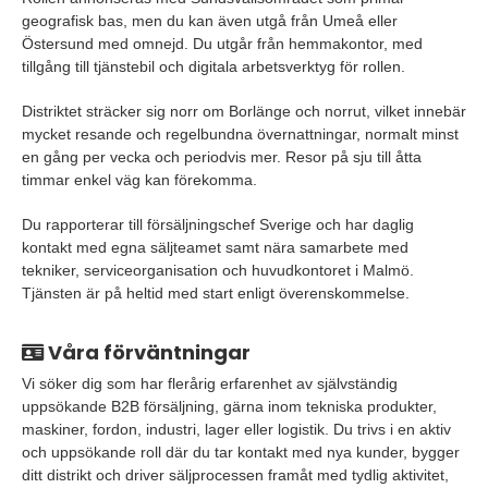
geografisk bas, men du kan även utgå från Umeå eller
Östersund med omnejd. Du utgår från hemmakontor, med
tillgång till tjänstebil och digitala arbetsverktyg för rollen.
Distriktet sträcker sig norr om Borlänge och norrut, vilket innebär
mycket resande och regelbundna övernattningar, normalt minst
en gång per vecka och periodvis mer. Resor på sju till åtta
timmar enkel väg kan förekomma.
Du rapporterar till försäljningschef Sverige och har daglig
kontakt med egna säljteamet samt nära samarbete med
tekniker, serviceorganisation och huvudkontoret i Malmö.
Tjänsten är på heltid med start enligt överenskommelse.
Våra förväntningar
Vi söker dig som har flerårig erfarenhet av självständig
uppsökande B2B försäljning, gärna inom tekniska produkter,
maskiner, fordon, industri, lager eller logistik. Du trivs i en aktiv
och uppsökande roll där du tar kontakt med nya kunder, bygger
ditt distrikt och driver säljprocessen framåt med tydlig aktivitet,