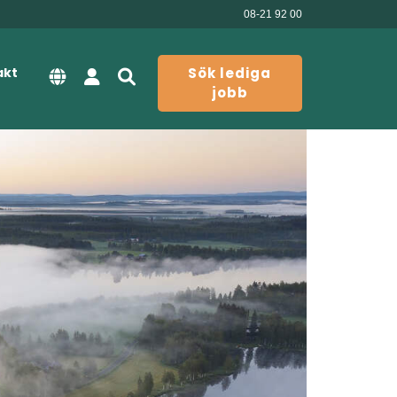
08-21 92 00
akt
Sök lediga
jobb