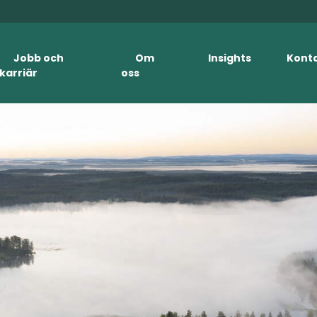
Jobb och
Om
Insights
Kont
karriär
oss