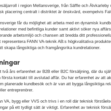
säljarroll i region Mellansverige, från Säffle och Älvkarleby
k placering centralt i distriktet är önskvärd, exempelvis Fal
ansverige får du möjlighet att arbeta med en dynamisk kundb
relationer med befintliga kunder samt aktivt söker nya affär
lerande arbetsmiljö och chansen att bredda ditt professionel
representera FANN VA-teknik AB:s högkvalitativa produkter o
 att skapa långsiktiga och framgångsrika kundrelationer.
ningar
 två års erfarenhet av B2B eller B2C försäljning, där du själ
första kontakt till avslutad affär. Du har erfarenhet av att 
om planerade kundbesök och är van att bygga långsiktiga rel
eller entreprenörer.
n VA, bygg eller VVS och trivs i en roll där teknisk förståel
ngar på ett tydligt sätt är viktigt. Erfarenhet av teknisk för