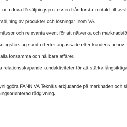
h driva försäljningsprocessen från första kontakt till avslu
rsäljning av produkter och lösningar inom VA.
ssor och relevanta event för att nätverka och marknadsför
ösningsförslag samt offerter anpassade efter kundens behov.
älla lönsamma och hållbara affärer.
 relationsskapande kundaktiviteter för att stärka långsikti
tt synliggöra FANN VA Tekniks erbjudande på marknaden och 
ingsorienterad rådgivning.