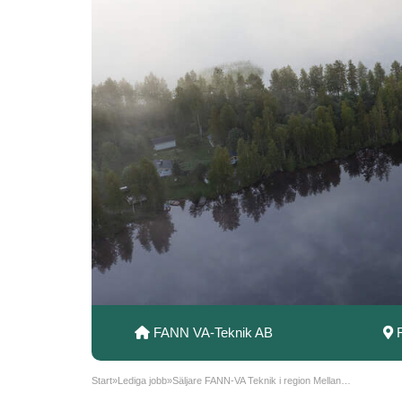
FANN VA-Teknik AB
Start
»
Lediga jobb
»
Säljare FANN-VA Teknik i region Mellansverige