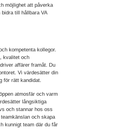
ch möjlighet att påverka
 bidra till hållbara VA
och kompetenta kollegor.
 kvalitet och
driver affärer framåt. Du
toret. Vi värdesätter din
 för rätt kandidat.
n öppen atmosfär och varm
ärdesätter långsiktiga
ivs och stannar hos oss
ka teamkänslan och skapa
ch kunnigt team där du får