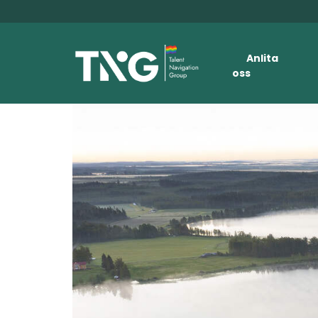
Anlita
oss