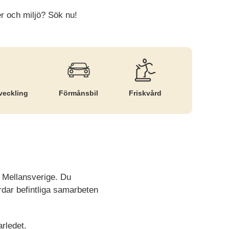
er och miljö? Sök nu!
veckling
Förmånsbil
Friskvård
n Mellansverige. Du
rdar befintliga samarbeten
rledet.