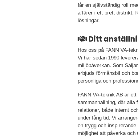
får en självständig roll m
affärer i ett brett distrikt
lösningar.
Ditt anställ
Hos oss på FANN VA-teknik
Vi har sedan 1990 leverer
miljöpåverkan. Som Säljare
erbjuds förmånsbil och b
personliga och professione
FANN VA-teknik AB är ett 
sammanhållning, där alla få
relationer, både internt o
under lång tid. Vi arrang
en trygg och inspirerande 
möjlighet att påverka och 