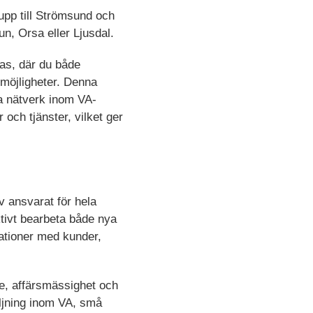
 upp till Strömsund och
un, Orsa eller Ljusdal.
as, där du både
smöjligheter. Denna
la nätverk inom VA-
ch tjänster, vilket ger
v ansvarat för hela
aktivt bearbeta både nya
ationer med kunder,
se, affärsmässighet och
säljning inom VA, små