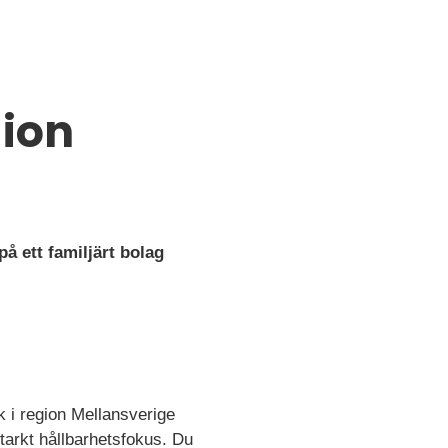
gion
å ett familjärt bolag
k i region Mellansverige
tarkt hållbarhetsfokus. Du