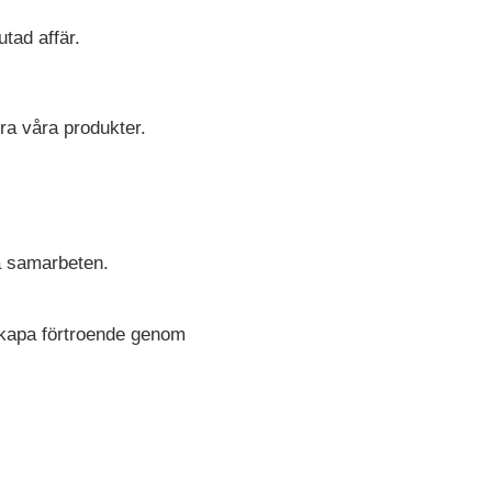
tad affär.
a våra produkter.
ga samarbeten.
skapa förtroende genom