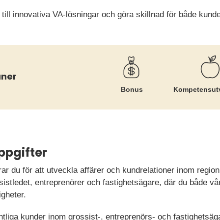
 till innovativa VA-lösningar och göra skillnad för både kund
åner
Bonus
Kompetens­ut
ppgifter
rar du för att utveckla affärer och kundrelationer inom regio
sistledet, entreprenörer och fastighetsägare, där du både vå
igheter.
tliga kunder inom grossist-, entreprenörs- och fastighetsäga