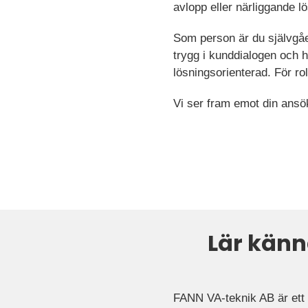
avlopp eller närliggande l
Som person är du självgåen
trygg i kunddialogen och h
lösningsorienterad.
För ro
Vi ser fram emot din ansö
Lär känn
FANN VA-teknik AB är ett s