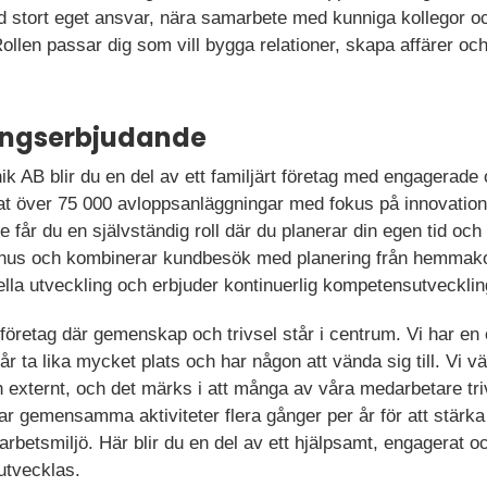
ed stort eget ansvar, nära samarbete med kunniga kollegor o
. Rollen passar dig som vill bygga relationer, skapa affärer och
ningserbjudande
 AB blir du en del av ett familjärt företag med engagerade 
at över 75 000 avloppsanläggningar med fokus på innovation,
 får du en självständig roll där du planerar din egen tid och 
onus och kombinerar kundbesök med planering från hemmakon
lla utveckling och erbjuder kontinuerlig kompetensutveckling
företag där gemenskap och trivsel står i centrum. Vi har e
r ta lika mycket plats och har någon att vända sig till. Vi v
ch externt, och det märks i att många av våra medarbetare tr
erar gemensamma aktiviteter flera gånger per år för att stär
arbetsmiljö. Här blir du en del av ett hjälpsamt, engagerat o
utvecklas.