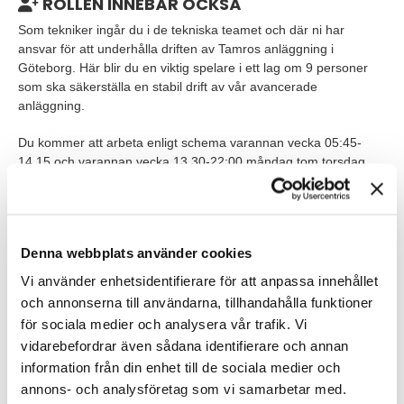
ROLLEN INNEBÄR OCKSÅ
Som tekniker ingår du i de tekniska teamet och där ni har
ansvar för att underhålla driften av Tamros anläggning i
Göteborg. Här blir du en viktig spelare i ett lag om 9 personer
som ska säkerställa en stabil drift av vår avancerade
anläggning.
Du kommer att arbeta enligt schema varannan vecka 05:45-
14.15 och varannan vecka 13.30-22:00 måndag tom torsdag
och fredagar 10:30-19:00. Som tekniker arbetar tre kollegor på
varje pass och schemalagd beredskapstjänstgöring ingår.
Tjänsten är på heltid med start enligt överenskommelse.
Denna webbplats använder cookies
VEM ÄR DU?
Vi använder enhetsidentifierare för att anpassa innehållet
Du har förmodligen en teknisk utbildning, exempelvis en
och annonserna till användarna, tillhandahålla funktioner
YH-utbildning inom driftteknik.
för sociala medier och analysera vår trafik. Vi
vidarebefordrar även sådana identifierare och annan
Du har några års erfarenheter som tekniker inom området
information från din enhet till de sociala medier och
underhåll och produktion.
annons- och analysföretag som vi samarbetar med.