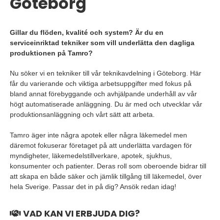
Göteborg
Gillar du flöden, kvalité och system? Är du en
serviceinriktad tekniker som vill underlätta den dagliga
produktionen på Tamro?
Nu söker vi en tekniker till vår teknikavdelning i Göteborg. Här
får du varierande och viktiga arbetsuppgifter med fokus på
bland annat förebyggande och avhjälpande underhåll av vår
högt automatiserade anläggning. Du är med och utvecklar vår
produktionsanläggning och vårt sätt att arbeta.
Tamro äger inte några apotek eller några läkemedel men
däremot fokuserar företaget på att underlätta vardagen för
myndigheter, läkemedelstillverkare, apotek, sjukhus,
konsumenter och patienter. Deras roll som oberoende bidrar till
att skapa en både säker och jämlik tillgång till läkemedel, över
hela Sverige. Passar det in på dig? Ansök redan idag!
VAD KAN VI ERBJUDA DIG?