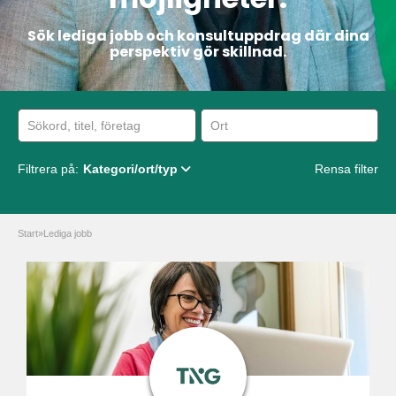
Sök lediga jobb och konsultuppdrag där dina
perspektiv gör skillnad.
Filtrera på:
Kategori/ort/typ
Rensa filter
Start
»
Lediga jobb