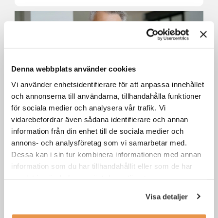
Denna webbplats använder cookies
Vi använder enhetsidentifierare för att anpassa innehållet
och annonserna till användarna, tillhandahålla funktioner
för sociala medier och analysera vår trafik. Vi
vidarebefordrar även sådana identifierare och annan
Senior account manager till
Jungheinrich Östersund
information från din enhet till de sociala medier och
annons- och analysföretag som vi samarbetar med.
Dessa kan i sin tur kombinera informationen med annan
Östersund
Försäljning / säljjobb
information som du har tillhandahållit eller som de har
samlat in när du har använt deras tjänster.
Visa detaljer