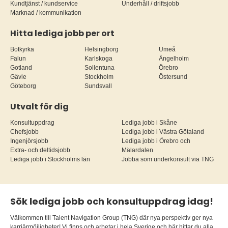
Kundtjänst / kundservice
Underhåll / driftsjobb
Marknad / kommunikation
Hitta lediga jobb per ort
Botkyrka
Helsingborg
Umeå
Falun
Karlskoga
Ängelholm
Gotland
Sollentuna
Örebro
Gävle
Stockholm
Östersund
Göteborg
Sundsvall
Utvalt för dig
Konsultuppdrag
Lediga jobb i Skåne
Chefsjobb
Lediga jobb i Västra Götaland
Ingenjörsjobb
Lediga jobb i Örebro och
Extra- och deltidsjobb
Mälardalen
Lediga jobb i Stockholms län
Jobba som underkonsult via TNG
Sök lediga jobb och konsultuppdrag idag!
Välkommen till Talent Navigation Group (TNG) där nya perspektiv ger nya
karriärmöjligheter! Vi finns och arbetar i hela Sverige och här hittar du alla