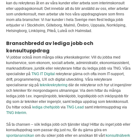
kan du rekryteras åt en av våra kunder eller arbeta som interimskonsult
eller uppdragskonsult
.
Det innebär att du blir anställd av oss, eller arbetar
som underkonsult, men arbetar ute hos våra uppdragsgivare som finns
inom alla branscher. Vi har kunder i hela Sverige men flest lediga jobb
erbjuder vi i Stockholm, Göteborg, Malmö, Örebro, Uppsala, Norrköping,
Helsingborg, Linköping, Piteå, Luleå och Halmstad.
Branschbredd av lediga jobb och
konsultuppdrag
Vi jobbar också inom många olika yrkeskategorier. Vill du jobba med
kundservice, som ekonom, socialt arbete, administratör, ekonomiassistent,
marknadsförare, juridik eller rekryterare hittar du lediga jobb via TNG. Våra
specialister på
TNG IT Digital
rekryterar gärna och ofta inom IT-support,
drift, programmering, UX och digital utveckling. Våra rekryterare
specialiserar sig på
teknikrekrytering
där de rekryterar och hyr ut ingenjörer
och tekniker för morgondagens utmaningar. Via dem hittar du många
lediga jobb t.ex. ingenjörsjobb, teknikjobb, logistikjobb och inköpsjobb för
dig som är tekniker eller ingenjör, samt lediga uppdrag som teknikkonsult.
Du hittar också
lediga chefsjobb
via
TNG Lead
samt interimsuppdrag via
TNG Interim
.
Så ta chansen – sök lediga jobb och tjänster idag! Hittar du inget jobb eller
konsultuppdrag som passar dig just nu, får du gärna göra en
spontanansökan
om du söker jobb eller en ansökan till vårt
konsultnätverk