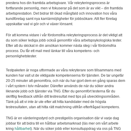
prestera hos din framtida arbetsgivare. Vår rekryteringsprocess är
fortfarande personlig, men vi fokuserar på det som är av vikt – din framtida
arbetsprestation. Det bidrar till ökad mångfald och innovation hos våra
kundföretag samt nya karriärmöjligheter för jobbsökare. Allt fler företag
uppskattar vad vi gör och vi växer lönsamt.
För att komma vidare i vår fördomsfria rekryteringsprocess är det viktigt att
du som söker lediga jobb också genomför våra arbetspsykologiska tester.
Efter att du skickat in din ansökan kommer nästa steg i vår fördomsfria
process. Du får ett mail med länkar till våra kompetens- och
personlighetstester.
Testpaketen är noga utformade av våra rekryterare som tillsammans med
kunden har valt ut de viktigaste kompetenserna för tjänsten. De tar ungefär
20-25 minuter att genomföra, och när du har gjort dem en gång sparas dem
i vårt system i tolv månader. Därefter används de när du söker andra
liknande jobb och tjänster via TNG. Efter du genomfört testerna får du
skriftlig feedback utifrån ditt testresultat med tips på utvecklingsområden.
Tänk på att vi inte är ute efter att hitta kandidater med de högsta
testresultaten, utan att hitta rätt matchning utifrån efterfrågad kompetens.
TNG är en värderingsstyrd och prestigelös organisation där vi varje dag
jobbar för att bidra till en hållbar arbetsmarknad (läs mer om vårt arbete
kring
hållbarhet
). När du söker jobb eller konsultuppdrag via oss på TNG