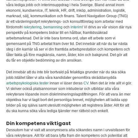
våra lediga jobb och interimsuppdrag i hela Sverige. Bland annat inom
ekonomi, kundservice, IT, teknik, HR, drift, inköp, administration, logistik,
marknad, sälj, kommunikation och finans. Talent Navigation Group (TNG)
är ett värderingsstyrt rekryterings- och konsultföretag som arbetar med
fördomsfri
rekrytering
,
bemanning
och
interim
! Vi drivs av vår vision där nya
perspektiv på kompetens bidrar till en hållbar, framtidssäkrad
arbetsmarknad. Det är inte bara tomma ord, utan ett arbete som vi
gemensamt på TNG arbetat fram över tid. Det innebär att när du tar nästa
steg i din karriär så ser vi din framtida arbetsprestation och kompetens och
låter fakta gå före magkänsla, namn, ålder, kön och bakgrund. Det gör att
du får en objektiv bedömning av din ansökan.
Det innebär att du inte blir bortvald på felaktiga grunder när du ska söka
jobb.Istället låter vi alla våra kandidater genomföra skräddarsydda
arbetspsykologiska tester
innan vi läser deras
CV.
Men det är inte allt vi gör.
Vi skriver också platsannonser som inkluderar och utbildar alla våra
rekryterare löpande inom diskrimineringslagstiftningen. För att vara än mer
objektiva har vi tagit bort det personliga brevet, möjligheten att ladda upp
bilder på sig själva samt uteslutit möjligheten att registrera ålder. Allt för att
du ska kunna söka våra lediga tjänster mer rättvist och enkelt.
Din kompetens viktigast
Dessutom har vi valt att anonymisera alla sökandes namn i urvalsfasen för
våra rekryterare. Allt för att bara lyfta fram din kompetens och potential att