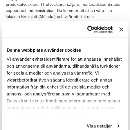
produktutvecklare, IT-utvecklare, säljare, marknadskoordinator,
support och administration. Du kommer att sitta i våra fina
lokaler i Krokslätt (Mölndal) och vi är ett litet och
sammansvetsats team som upplevs familjärt.
VEM ÄR DU?
Vi tror att du har några års erfarenhet av att arbeta med
Denna webbplats använder cookies
Business Support av teknisk karaktär. Den tekniska delen kan
Vi använder enhetsidentifierare för att anpassa innehållet
bestå av frågor gällande nätverk, IT, kamera och felsökning. Har
du dessutom erfarenhet från lantbruksmiljö och/eller
och annonserna till användarna, tillhandahålla funktioner
lantbruksprodukter är det mycket meriterande.
för sociala medier och analysera vår trafik. Vi
vidarebefordrar även sådana identifierare och annan
Du trivs med att jobba självständigt och agera spindel i nätet. Du
information från din enhet till de sociala medier och
har även förmågan att skapa struktur och utveckla interna
annons- och analysföretag som vi samarbetar med.
processer som leder till ett effektivt arbete.
Dessa kan i sin tur kombinera informationen med annan
Som person är du strukturerad, driven och prestigelös. Det
information som du har tillhandahållit eller som de har
krävs därför att du hela tiden ska sträva efter den bästa
samlat in när du har använt deras tjänster.
lösningen. Rollen är bred och kräver därför att du kan hantera
många olika situationer och arbetsuppgifter. Dina kontaktytor är
Visa detaljer