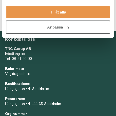
också många och du måste vara en mycket god kommunikatör.
Arbetet innebär kontakt med utländska kunder och
Tillåt alla
samarbetspartnerns, därför är det viktigt att du talar och skriver
engelska men även Tyska eller Franska är meriterande.
Anpassa
Kontakta oss
TNG Group AB
info@tng.se
Tel: 08-21 92 00
Boka möte
Välj dag och tid!
Besöksadress
Kungsgatan 44, Stockholm
Postadress
Kungsgatan 44, 111 35 Stockholm
Org.nummer